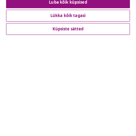
Luba kõik küpsised
Lükka kõik tagasi
Klienditeenindus
Küpsiste sätted
Ettevõte
vidaXL
Vaata rohkem
© 2008-2026 vidaXL www.vidaxl.ee on vidaXL Marketplace
Europe B.V. veebileht