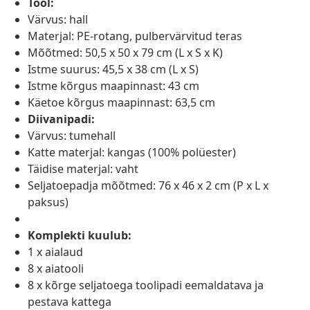
Tool:
Värvus: hall
Materjal: PE-rotang, pulbervärvitud teras
Mõõtmed: 50,5 x 50 x 79 cm (L x S x K)
Istme suurus: 45,5 x 38 cm (L x S)
Istme kõrgus maapinnast: 43 cm
Käetoe kõrgus maapinnast: 63,5 cm
Diivanipadi:
Värvus: tumehall
Katte materjal: kangas (100% polüester)
Täidise materjal: vaht
Seljatoepadja mõõtmed: 76 x 46 x 2 cm (P x L x
paksus)
Komplekti kuulub:
1 x aialaud
8 x aiatooli
8 x kõrge seljatoega toolipadi eemaldatava ja
pestava kattega