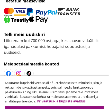
Toetatud makseviisid
Telli meie uudiskiri
Liitu enam kui 700 000 ostjaga, kes saavad vidaXL-ilt
iganädalasi pakkumisi, hooajalisi soodustusi ja
uudiseid.
Meie sotsiaalmeedia kontod
Kasutame küpsiseid veebisaidi nõuetekohaseks toimimiseks, sisu ja
Lepingust taganemine
reklaamide isikupärastamiseks, sotsiaalmeedia funktsioonide
pakkumiseks ning liikluse analüüsimiseks. Jagame teie infot meie
Esita oma tellimuse kohta tagastamissoov.
veebisaidi kasutamise kohta ka meie sotsiaalmeedia-, reklaami ja
analüüsipartneritega.
Privaatsus- ja küpsiste avaldus
Lepingust taganemine