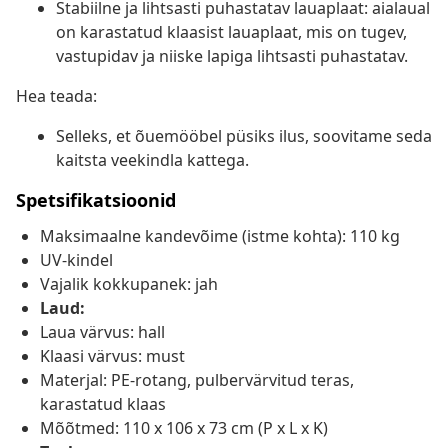
Stabiilne ja lihtsasti puhastatav lauaplaat: aialaual
on karastatud klaasist lauaplaat, mis on tugev,
vastupidav ja niiske lapiga lihtsasti puhastatav.
Hea teada:
Selleks, et õuemööbel püsiks ilus, soovitame seda
kaitsta veekindla kattega.
Spetsifikatsioonid
Maksimaalne kandevõime (istme kohta): 110 kg
UV-kindel
Vajalik kokkupanek: jah
Laud:
Laua värvus: hall
Klaasi värvus: must
Materjal: PE-rotang, pulbervärvitud teras,
karastatud klaas
Mõõtmed: 110 x 106 x 73 cm (P x L x K)