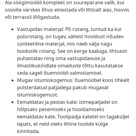
Aia söögimööbli komplekt on suurepärane valik, kui
soovite värskes õhus einestada või lihtsalt aias, hoovis
või terrassil lõõgastuda.
Vastupidav materjal: PE-rotang, tuntud ka kui
polürotang, on tugev, vähest hooldust nõudev
sünteetiline materjal, mis näeb välja nagu
looduslik rotang. See on kerge kaaluga, lihtsasti
puhastatav ning oma vastupidavuse ja
ilmastikukindlate omaduste tõttu kasutatakse
seda sageli õuemööbli valmistamisel.
Mugav istumiskogemus: õuemööbel koos tihkelt
polsterdatud patjadega pakub mugavat
istumiskogemust.
Eemaldatav ja pestav kate: istmepatjadel on
hõlpsaks pesemiseks ja hooldamiseks
eemaldatav kate. Toolipadja katetel on tagaküljel
lapats, et neid oleks lihtne toolide külge
kinnitada.