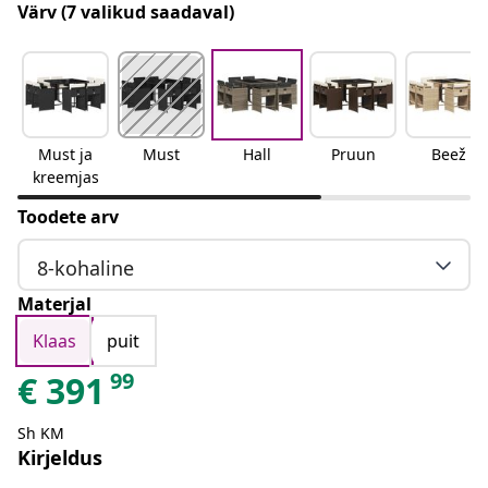
Värv
(7 valikud saadaval)
Must ja
Must
Hall
Pruun
Beež
kreemjas
Toodete arv
8-kohaline
Materjal
Klaas
puit
99
€
391
Sh KM
Kirjeldus