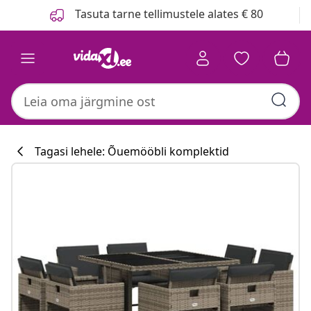
Eelmine
Järgmine
Tasuta tarne tellimustele alates € 80
Tagasi lehele: Õuemööbli komplektid
Köögikollektsi
#sharemevidaxl