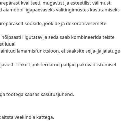
epärast kvaliteeti, mugavust ja esteetilist välimust.
 aiamööbli igapäevaseks välitingimustes kasutamiseks
uurepäraselt söökide, jookide ja dekoratiivesemete
 hõlpsasti liigutatav ja seda saab kombineerida teiste
st luua!
ainitud lamamisfunktsioon, et saaksite selja- ja jalatuge
ugavust. Tihkelt polsterdatud padjad pakuvad istumisel
 iga tootega kaasas kasutusjuhend.
kaitsta veekindla kattega.