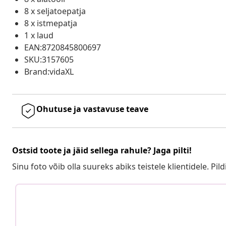
8 x seljatoepatja
8 x istmepatja
1 x laud
EAN:8720845800697
SKU:3157605
Brand:vidaXL
Ohutuse ja vastavuse teave
Ostsid toote ja jäid sellega rahule? Jaga pilti!
Sinu foto võib olla suureks abiks teistele klientidele. Pild