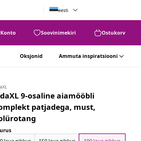
eesti
Konto
Soovinimekiri
Ostukorv
Oksjonid
Ammuta inspiratsiooni
daXL
idaXL 9-osaline aiamööbli
omplekt patjadega, must,
olürotang
urus