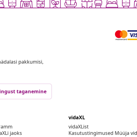
anädalasi pakkumisi,
ingust taganemine
vidaXL
gramm
vidaXList
aXLi jaoks
Kasutustingimused Müüja vi