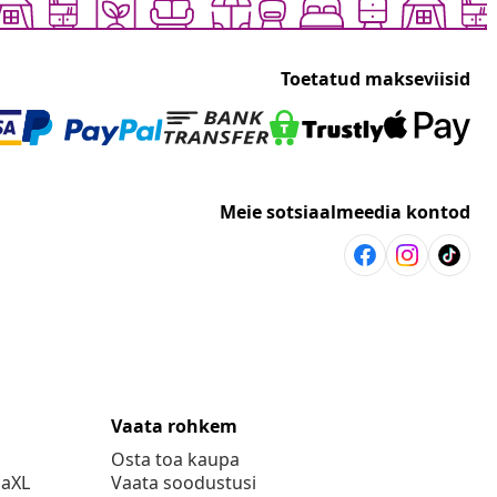
Toetatud makseviisid
Meie sotsiaalmeedia kontod
Vaata rohkem
Osta toa kaupa
daXL
Vaata soodustusi