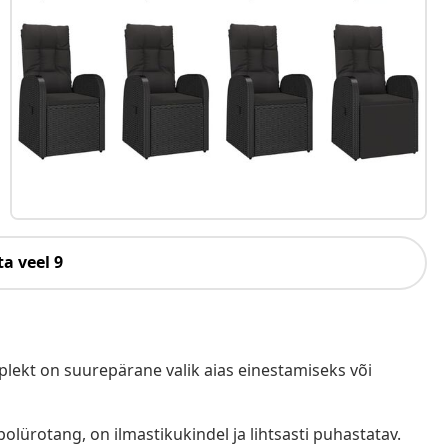
a veel 9
lekt on suurepärane valik aias einestamiseks või
polürotang, on ilmastikukindel ja lihtsasti puhastatav.