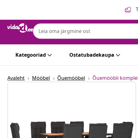
Eelmine
Järgmine
T
Kategooriad
Ostatubadekaupa
Avaleht
Mööbel
Õuemööbel
Õuemööbli komple