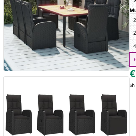
9
Mu
2
2
4
€
Sh