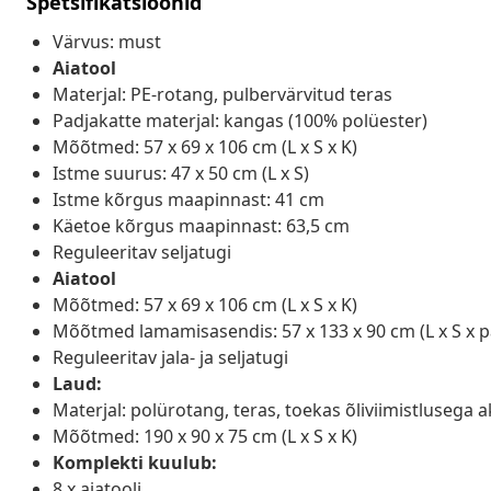
Spetsifikatsioonid
Värvus: must
Aiatool
Materjal: PE-rotang, pulbervärvitud teras
Padjakatte materjal: kangas (100% polüester)
Mõõtmed: 57 x 69 x 106 cm (L x S x K)
Istme suurus: 47 x 50 cm (L x S)
Istme kõrgus maapinnast: 41 cm
Käetoe kõrgus maapinnast: 63,5 cm
Reguleeritav seljatugi
Aiatool
Mõõtmed: 57 x 69 x 106 cm (L x S x K)
Mõõtmed lamamisasendis: 57 x 133 x 90 cm (L x S x 
Reguleeritav jala- ja seljatugi
Laud:
Materjal: polürotang, teras, toekas õliviimistlusega a
Mõõtmed: 190 x 90 x 75 cm (L x S x K)
Komplekti kuulub:
8 x aiatooli