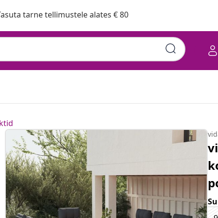
asuta tarne tellimustele alates € 80
ktid
vi
v
k
p
Su