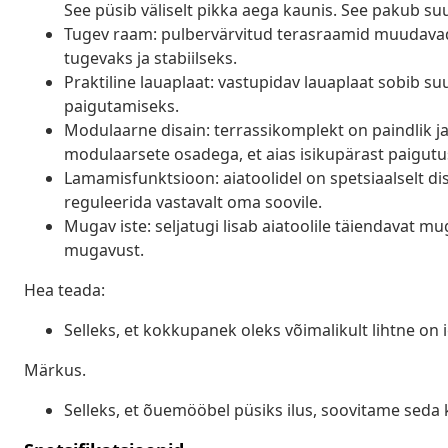
See püsib väliselt pikka aega kaunis. See pakub suur
Tugev raam: pulbervärvitud terasraamid muudavad
tugevaks ja stabiilseks.
Praktiline lauaplaat: vastupidav lauaplaat sobib s
paigutamiseks.
Modulaarne disain: terrassikomplekt on paindlik ja
modulaarsete osadega, et aias isikupärast paigutu
Lamamisfunktsioon: aiatoolidel on spetsiaalselt dis
reguleerida vastavalt oma soovile.
Mugav iste: seljatugi lisab aiatoolile täiendavat m
mugavust.
Hea teada:
Selleks, et kokkupanek oleks võimalikult lihtne on
Märkus.
Selleks, et õuemööbel püsiks ilus, soovitame seda 