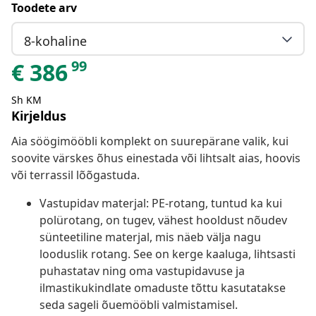
Toodete arv
8-kohaline
99
€
386
Sh KM
Kirjeldus
Aia söögimööbli komplekt on suurepärane valik, kui
soovite värskes õhus einestada või lihtsalt aias, hoovis
või terrassil lõõgastuda.
Vastupidav materjal: PE-rotang, tuntud ka kui
polürotang, on tugev, vähest hooldust nõudev
sünteetiline materjal, mis näeb välja nagu
looduslik rotang. See on kerge kaaluga, lihtsasti
puhastatav ning oma vastupidavuse ja
ilmastikukindlate omaduste tõttu kasutatakse
seda sageli õuemööbli valmistamisel.