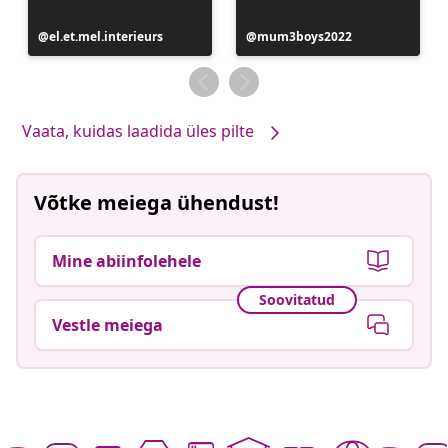
Postitus
el.et.mel.interieurs
Postitus
mum3boys2022
avaldatud
avaldatud
Vaata, kuidas laadida üles pilte
Võtke meiega ühendust!
Mine abiinfolehele
Soovitatud
Vestle meiega