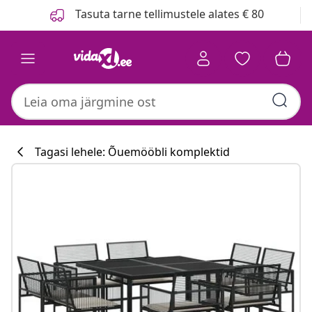
Eelmine
Järgmine
Tasuta tarne tellimustele alates € 80
Tagasi lehele: Õuemööbli komplektid
Köögikollektsi
#sharemevidaxl