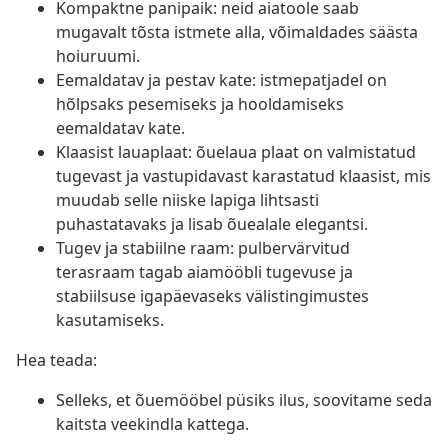
Kompaktne panipaik: neid aiatoole saab
mugavalt tõsta istmete alla, võimaldades säästa
hoiuruumi.
Eemaldatav ja pestav kate: istmepatjadel on
hõlpsaks pesemiseks ja hooldamiseks
eemaldatav kate.
Klaasist lauaplaat: õuelaua plaat on valmistatud
tugevast ja vastupidavast karastatud klaasist, mis
muudab selle niiske lapiga lihtsasti
puhastatavaks ja lisab õuealale elegantsi.
Tugev ja stabiilne raam: pulbervärvitud
terasraam tagab aiamööbli tugevuse ja
stabiilsuse igapäevaseks välistingimustes
kasutamiseks.
Hea teada:
Selleks, et õuemööbel püsiks ilus, soovitame seda
kaitsta veekindla kattega.