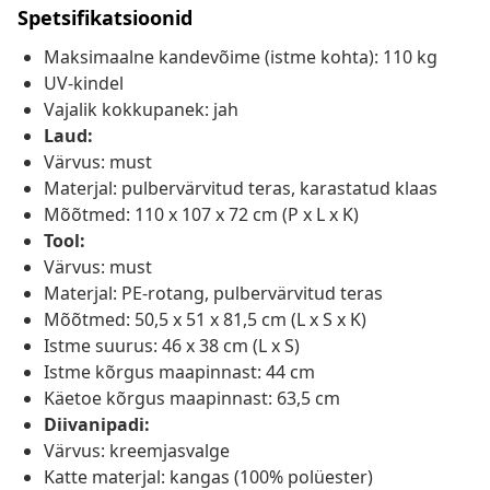
Spetsifikatsioonid
Maksimaalne kandevõime (istme kohta): 110 kg
UV-kindel
Vajalik kokkupanek: jah
Laud:
Värvus: must
Materjal: pulbervärvitud teras, karastatud klaas
Mõõtmed: 110 x 107 x 72 cm (P x L x K)
Tool:
Värvus: must
Materjal: PE-rotang, pulbervärvitud teras
Mõõtmed: 50,5 x 51 x 81,5 cm (L x S x K)
Istme suurus: 46 x 38 cm (L x S)
Istme kõrgus maapinnast: 44 cm
Käetoe kõrgus maapinnast: 63,5 cm
Diivanipadi:
Värvus: kreemjasvalge
Katte materjal: kangas (100% polüester)