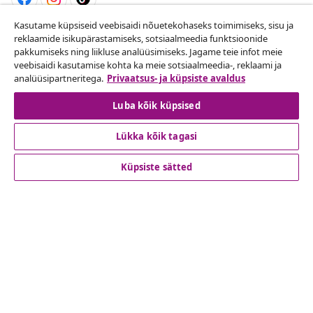
Kasutame küpsiseid veebisaidi nõuetekohaseks toimimiseks, sisu ja
Lepingust taganemine
reklaamide isikupärastamiseks, sotsiaalmeedia funktsioonide
pakkumiseks ning liikluse analüüsimiseks. Jagame teie infot meie
Esita oma tellimuse kohta tagastamissoov.
veebisaidi kasutamise kohta ka meie sotsiaalmeedia-, reklaami ja
analüüsipartneritega.
Privaatsus- ja küpsiste avaldus
Lepingust taganemine
Luba kõik küpsised
Lükka kõik tagasi
Klienditeenindus
Küpsiste sätted
Ettevõte
vidaXL
Vaata rohkem