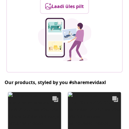
Laadi üles pilt
Our products, styled by you #sharemevidaxl