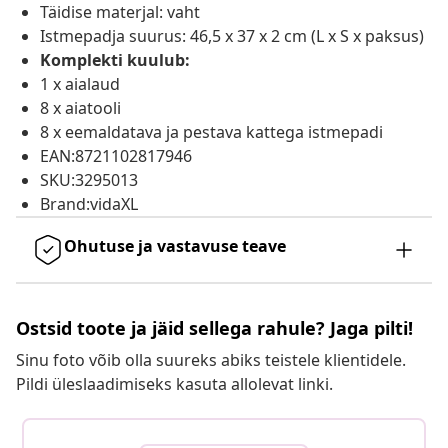
Täidise materjal: vaht
Istmepadja suurus: 46,5 x 37 x 2 cm (L x S x paksus)
Komplekti kuulub:
1 x aialaud
8 x aiatooli
8 x eemaldatava ja pestava kattega istmepadi
EAN:8721102817946
SKU:3295013
Brand:vidaXL
Ohutuse ja vastavuse teave
Ostsid toote ja jäid sellega rahule? Jaga pilti!
Sinu foto võib olla suureks abiks teistele klientidele.
Pildi üleslaadimiseks kasuta allolevat linki.