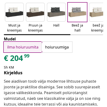
Must ja
Pruun ja
Hall
Beež ja
beež ja
kreemjas
kreemjas
hall
kreemjas
Mudel
ilma hoiuruumita
hoiuruumiga
99
€
204
Sh KM
Kirjeldus
See aiadiivan toob välja modernse lihtsuse puhaste
joonte ja praktilise disainiga. See sobib suurepäraselt
igasse välikeskkonda. Peamiselt polürotangist
valmistatud, näeb see klassikaline välja ja on soe ning
kutsuv, ideaalne teie terrassi või aia kaunistamiseks.