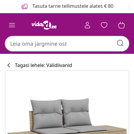
Eelmine
Järgmine
Tasuta tarne tellimustele alates € 80
Tagasi lehele: Välidiivanid
Köögikollektsi
#sharemevidaxl