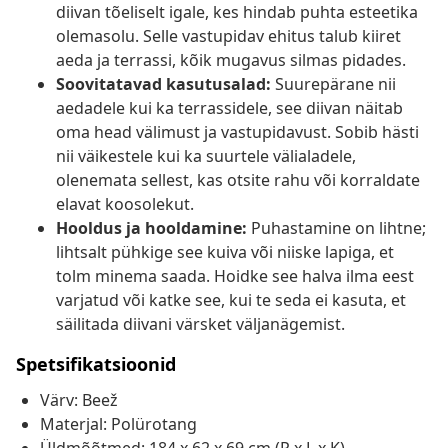
diivan tõeliselt igale, kes hindab puhta esteetika
olemasolu. Selle vastupidav ehitus talub kiiret
aeda ja terrassi, kõik mugavus silmas pidades.
Soovitatavad kasutusalad:
Suurepärane nii
aedadele kui ka terrassidele, see diivan näitab
oma head välimust ja vastupidavust. Sobib hästi
nii väikestele kui ka suurtele välialadele,
olenemata sellest, kas otsite rahu või korraldate
elavat koosolekut.
Hooldus ja hooldamine:
Puhastamine on lihtne;
lihtsalt pühkige see kuiva või niiske lapiga, et
tolm minema saada. Hoidke see halva ilma eest
varjatud või katke see, kui te seda ei kasuta, et
säilitada diivani värsket väljanägemist.
Spetsifikatsioonid
Värv: Beež
Materjal: Polürotang