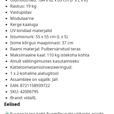
Üldmõõtmed: 184 x 62 x 69 cm (P x L x K)
Raskus: 19 kg
Vastupidav
Modulaarne
Kerge kaaluga
UV-kindlad materjalid
Istumisnurk: 55 x 55 cm (L x S)
Istme kõrgus maapinnast: 37 cm
Raami materjal: Pulbervärvitud teras
Maksimaalne kaal: 110 kg istekoha kohta
Ainult välitingimustes kasutamiseks
Kättetoimetamisinvesteeringud:
1 x 2-kohaline aiatugitool
Assamblee on vajalik: Jah
EAN: 8721158939722
SKU: 42006795
Brand: vidaXL
Eelised
Suurepärane koht õuemõnusate väikeste asjade