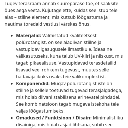
Tugev terasraam annab suurepärase toe, et saaksite
õues aega veeta. Kujutage ette, kuidas see istub teie
aias – stiilne element, mis kutsub lõõgastuma ja
nautima toredaid vestlusi värskes õhus.
Materjalid:
Valmistatud kvaliteetsest
polürotangist, on see aiadiivan stiilne ja
vastupidav igasugusele ilmastikule. Ideaalne
välikasutuseks, kuna talub UV-kiiri ja niiskust, mis
tagab pikaealisuse. Vastupidavad terasdetailid
lisavad veel rohkem tugevust, muutes selle
hädavajalikuks osaks teie välikomplektist.
Komponendid:
Mugav polürotangist iste on
stiilne ja sellele toetuvad tugevad terasjalgadega,
mis hoiab diivani stabiilsena erinevatel pindadel.
See kombinatsioon tagab mugava istekoha teie
väljas lõõgastumiseks.
Omadused / Funktsioon / Disain:
Minimalistliku
disainiga, mis hoiab asjad lihtsana, sobib see