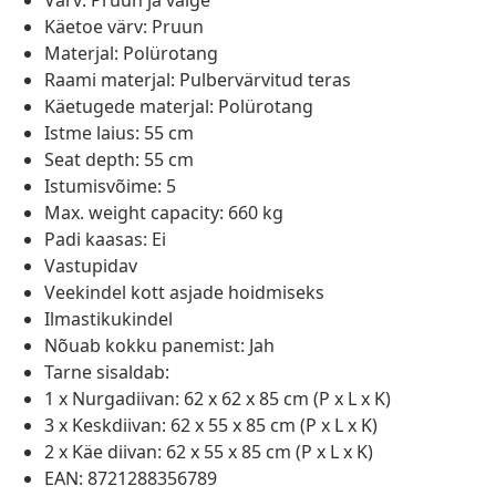
Värv: Pruun ja valge
Käetoe värv: Pruun
Materjal: Polürotang
Raami materjal: Pulbervärvitud teras
Käetugede materjal: Polürotang
Istme laius: 55 cm
Seat depth: 55 cm
Istumisvõime: 5
Max. weight capacity: 660 kg
Padi kaasas: Ei
Vastupidav
Veekindel kott asjade hoidmiseks
Ilmastikukindel
Nõuab kokku panemist: Jah
Tarne sisaldab:
1 x Nurgadiivan: 62 x 62 x 85 cm (P x L x K)
3 x Keskdiivan: 62 x 55 x 85 cm (P x L x K)
2 x Käe diivan: 62 x 55 x 85 cm (P x L x K)
EAN: 8721288356789