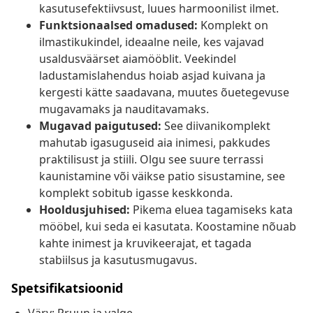
kasutusefektiivsust, luues harmoonilist ilmet.
Funktsionaalsed omadused:
Komplekt on
ilmastikukindel, ideaalne neile, kes vajavad
usaldusväärset aiamööblit. Veekindel
ladustamislahendus hoiab asjad kuivana ja
kergesti kätte saadavana, muutes õuetegevuse
mugavamaks ja nauditavamaks.
Mugavad paigutused:
See diivanikomplekt
mahutab igasuguseid aia inimesi, pakkudes
praktilisust ja stiili. Olgu see suure terrassi
kaunistamine või väikse patio sisustamine, see
komplekt sobitub igasse keskkonda.
Hooldusjuhised:
Pikema eluea tagamiseks kata
mööbel, kui seda ei kasutata. Koostamine nõuab
kahte inimest ja kruvikeerajat, et tagada
stabiilsus ja kasutusmugavus.
Spetsifikatsioonid