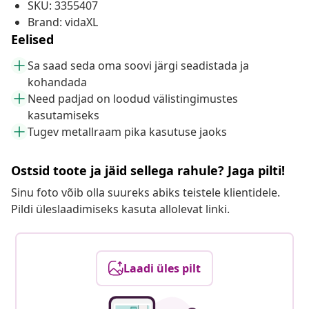
SKU: 3355407
Brand: vidaXL
Eelised
Sa saad seda oma soovi järgi seadistada ja
kohandada
Need padjad on loodud välistingimustes
kasutamiseks
Tugev metallraam pika kasutuse jaoks
Ostsid toote ja jäid sellega rahule? Jaga pilti!
Sinu foto võib olla suureks abiks teistele klientidele.
Pildi üleslaadimiseks kasuta allolevat linki.
Laadi üles pilt