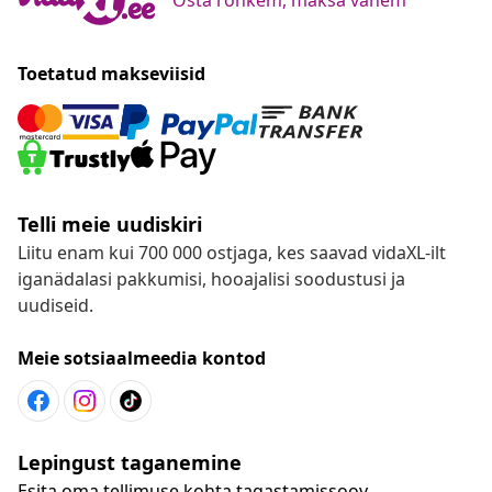
Toetatud makseviisid
Telli meie uudiskiri
Liitu enam kui 700 000 ostjaga, kes saavad vidaXL-ilt
iganädalasi pakkumisi, hooajalisi soodustusi ja
uudiseid.
Meie sotsiaalmeedia kontod
Lepingust taganemine
Esita oma tellimuse kohta tagastamissoov.