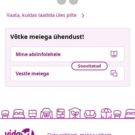
Vaata, kuidas laadida üles pilte
Võtke meiega ühendust!
Mine abiinfolehele
Soovitatud
Vestle meiega
Osta rohkem, maksa vähem