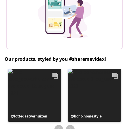
Our products, styled by you #sharemevidaxl
Postitus
lottegaatverhuizen
Postitus
boho.homestyle
avaldatud
avaldatud