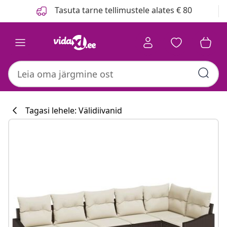
Eelmine
Järgmine
Tasuta tarne tellimustele alates € 80
Tagasi lehele: Välidiivanid
Köögikollektsi
#sharemevidaxl