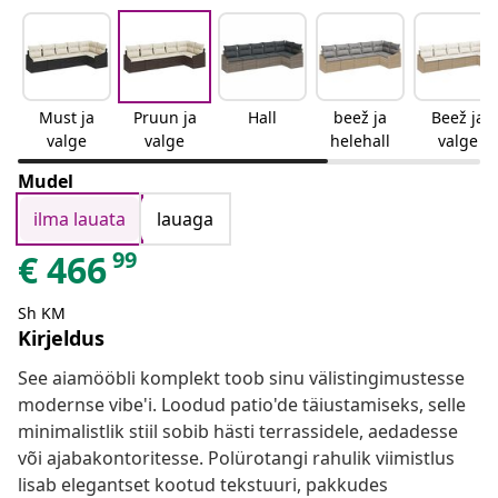
Must ja
Pruun ja
Hall
beež ja
Beež ja
valge
valge
helehall
valge
Mudel
ilma lauata
lauaga
99
€
466
Sh KM
Kirjeldus
See aiamööbli komplekt toob sinu välistingimustesse
modernse vibe'i. Loodud patio'de täiustamiseks, selle
minimalistlik stiil sobib hästi terrassidele, aedadesse
või ajabakontoritesse. Polürotangi rahulik viimistlus
lisab elegantset kootud tekstuuri, pakkudes