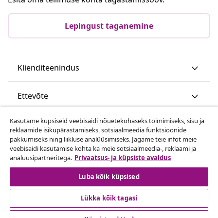
Lepingust taganemine
Klienditeenindus
Ettevõte
Kasutame küpsiseid veebisaidi nõuetekohaseks toimimiseks, sisu ja
vidaXL
reklaamide isikupärastamiseks, sotsiaalmeedia funktsioonide
pakkumiseks ning liikluse analüüsimiseks. Jagame teie infot meie
veebisaidi kasutamise kohta ka meie sotsiaalmeedia-, reklaami ja
Vaata rohkem
analüüsipartneritega.
Privaatsus- ja küpsiste avaldus
Luba kõik küpsised
Lükka kõik tagasi