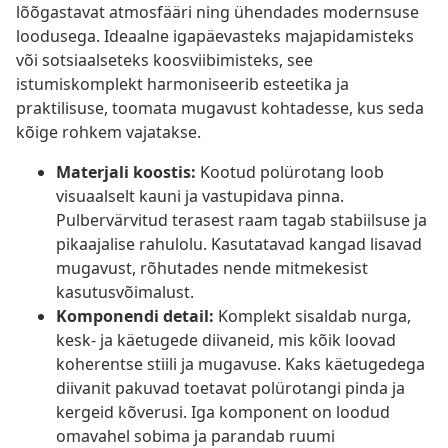
lõõgastavat atmosfääri ning ühendades modernsuse
loodusega. Ideaalne igapäevasteks majapidamisteks
või sotsiaalseteks koosviibimisteks, see
istumiskomplekt harmoniseerib esteetika ja
praktilisuse, toomata mugavust kohtadesse, kus seda
kõige rohkem vajatakse.
Materjali koostis:
Kootud polürotang loob
visuaalselt kauni ja vastupidava pinna.
Pulbervärvitud terasest raam tagab stabiilsuse ja
pikaajalise rahulolu. Kasutatavad kangad lisavad
mugavust, rõhutades nende mitmekesist
kasutusvõimalust.
Komponendi detail:
Komplekt sisaldab nurga,
kesk- ja käetugede diivaneid, mis kõik loovad
koherentse stiili ja mugavuse. Kaks käetugedega
diivanit pakuvad toetavat polürotangi pinda ja
kergeid kõverusi. Iga komponent on loodud
omavahel sobima ja parandab ruumi