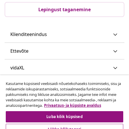
Lepingust taganemine
Klienditeenindus
Ettevõte
vidaXL
Kasutame küpsiseid veebisaidi nõuetekohaseks toimimiseks, sisu ja
Vaata rohkem
reklaamide isikupärastamiseks, sotsiaalmeedia funktsioonide
pakkumiseks ning liikluse analüüsimiseks. Jagame teie infot meie
veebisaidi kasutamise kohta ka meie sotsiaalmeedia-, reklaami ja
analüüsipartneritega.
Privaatsus- ja küpsiste avaldus
Luba kõik küpsised