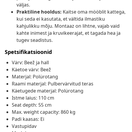
väljas.
Praktiline hooldus:
Kaitse oma mööblit kattega,
kui seda ei kasutata, et vältida ilmastiku
kahjulikku mõju. Montaaz on lihtne, vajab vaid
kahte inimest ja kruvikeerajat, et tagada hea ja
tugev seadistus.
Spetsifikatsioonid
Värv: Beež ja hall
Käetoe värv: Beež
Materjal: Polürotang
Raami materjal: Pulbervärvitud teras
Käetugede materjal: Polürotang
Istme laius: 110 cm
Seat depth: 55 cm
Max. weight capacity: 860 kg
Padi kaasas: Ei
Vastupidav