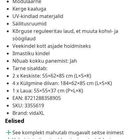
Modulaarne
Kerge kaaluga
UV-kindlad materjalid
Säilitusruumid
Kõrguse reguleeritav laud, et muuta kohvi- ja
söögilaud
Veekindel kott asjade hoidmiseks
Ilmastiku kindel
Nõuab kokku panemist: Jah
Tarne sisaldab:
2 x Keskiste: 55×62×85 cm (L×S×K)
4 x Külgmine diivan: 184×62×85 cm (L×S×K)
1 x Laua: 55×55×37 cm (P×L×K)
EAN: 8721288358905
SKU: 3355619
Brand: vidaXL
Eelised
See komplekt mahutab mugavalt seitse inimest