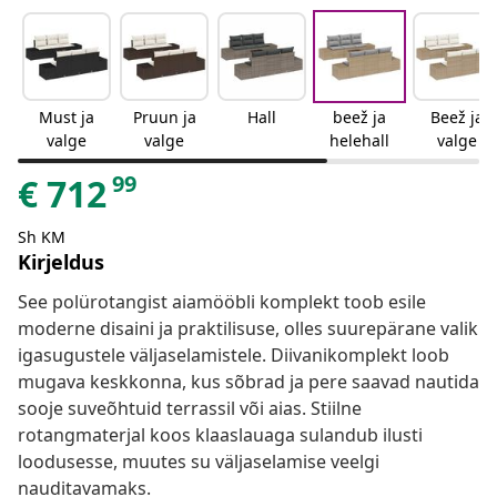
Must ja
Pruun ja
Hall
beež ja
Beež ja
valge
valge
helehall
valge
99
€
712
Sh KM
Kirjeldus
See polürotangist aiamööbli komplekt toob esile
moderne disaini ja praktilisuse, olles suurepärane valik
igasugustele väljaselamistele. Diivanikomplekt loob
mugava keskkonna, kus sõbrad ja pere saavad nautida
sooje suveõhtuid terrassil või aias. Stiilne
rotangmaterjal koos klaaslauaga sulandub ilusti
loodusesse, muutes su väljaselamise veelgi
nauditavamaks.