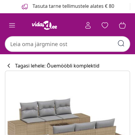
Eelmine
Järgmine
Tasuta tarne tellimustele alates € 80
Tagasi lehele: Õuemööbli komplektid
Köögikollektsi
#sharemevidaxl