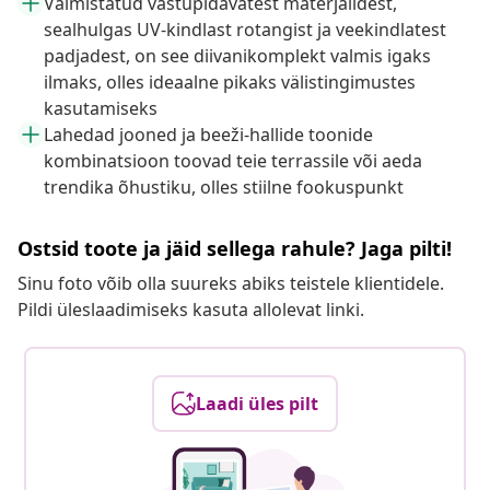
Valmistatud vastupidavatest materjalidest,
sealhulgas UV-kindlast rotangist ja veekindlatest
padjadest, on see diivanikomplekt valmis igaks
ilmaks, olles ideaalne pikaks välistingimustes
kasutamiseks
Lahedad jooned ja beeži-hallide toonide
kombinatsioon toovad teie terrassile või aeda
trendika õhustiku, olles stiilne fookuspunkt
Ostsid toote ja jäid sellega rahule? Jaga pilti!
Sinu foto võib olla suureks abiks teistele klientidele.
Pildi üleslaadimiseks kasuta allolevat linki.
Laadi üles pilt