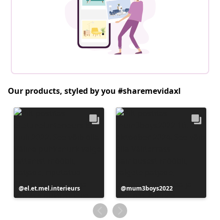
Our products, styled by you #sharemevidaxl
Postitus
el.et.mel.interieurs
Postitus
mum3boys2022
avaldatud
avaldatud