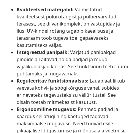
Kvaliteetsed materjalid:
Valmistatud
kvaliteetsest polürotangist ja pulbervärvitud
terasest, see diivanikomplekt on vastupidav ja
ilus. UV-kindel rotang tagab pikaealisuse ja
terasraam toob tugeva toe igapäevaseks
kasutamiseks väljas.
Integreetud panipaik:
Varjatud panipaigad
pingide all aitavad hoida padjad ja muud
vajalikud asjad korras. See funktsioon teeb ruumi
puhtamaks ja mugavamaks.
Reguleeritav funktsionaalsus:
Lauaplaat liikub
vaevata kohvi- ja söögikõrguse vahel, sobides
erinevateks tegevusteks su väliüritustel. See
disain toetab mitmekesist kasutust.
Ergonoomiline mugavus:
Pehmed padjad ja
kaardus seljatugi ning käetuged tagavad
maksimaalse mugavuse. Need toovad esile
pikaajalise lõõgastumise ja mõnusa aja veetmise