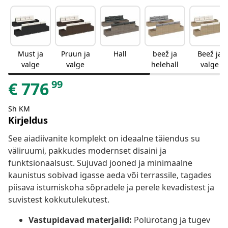
Must ja
Pruun ja
Hall
beež ja
Beež ja
valge
valge
helehall
valge
99
€
776
Sh KM
Kirjeldus
See aiadiivanite komplekt on ideaalne täiendus su
väliruumi, pakkudes modernset disaini ja
funktsionaalsust. Sujuvad jooned ja minimaalne
kaunistus sobivad igasse aeda või terrassile, tagades
piisava istumiskoha sõpradele ja perele kevadistest ja
suvistest kokkutulekutest.
Vastupidavad materjalid:
Polürotang ja tugev