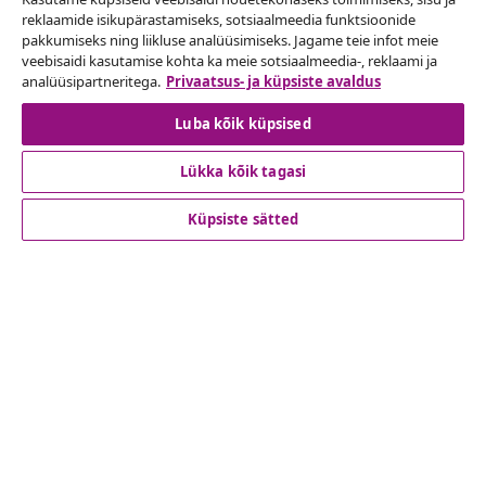
Lepingust taganemine
reklaamide isikupärastamiseks, sotsiaalmeedia funktsioonide
pakkumiseks ning liikluse analüüsimiseks. Jagame teie infot meie
Esita oma tellimuse kohta tagastamissoov.
veebisaidi kasutamise kohta ka meie sotsiaalmeedia-, reklaami ja
analüüsipartneritega.
Privaatsus- ja küpsiste avaldus
Lepingust taganemine
Luba kõik küpsised
Lükka kõik tagasi
Klienditeenindus
Küpsiste sätted
Ettevõte
vidaXL
Vaata rohkem