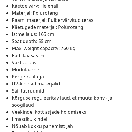
Käetoe värv: Helehall
Materjal: Polürotang
Raami materjal: Pulbervärvitud teras
Käetugede materjal: Polürotang
Istme laius: 165 cm
Seat depth: 55 cm
Max. weight capacity: 760 kg
Padi kaasas: Ei
Vastupidav
Modulaarne
Kerge kaaluga
UV-kindlad materjalid
Säilitusruumid
Kõrguse reguleeritav laud, et muuta kohvi- ja
söögilaud
Veekindel kott asjade hoidmiseks
Ilmastiku kindel
Nõuab kokku panemist: Jah