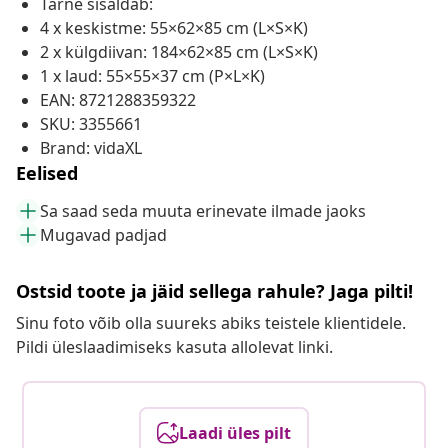
Tarne sisaldab:
4 x keskistme: 55×62×85 cm (L×S×K)
2 x külgdiivan: 184×62×85 cm (L×S×K)
1 x laud: 55×55×37 cm (P×L×K)
EAN: 8721288359322
SKU: 3355661
Brand: vidaXL
Eelised
Sa saad seda muuta erinevate ilmade jaoks
Mugavad padjad
Ostsid toote ja jäid sellega rahule? Jaga pilti!
Sinu foto võib olla suureks abiks teistele klientidele.
Pildi üleslaadimiseks kasuta allolevat linki.
Laadi üles pilt