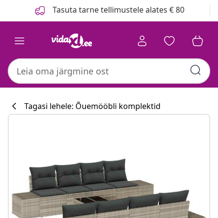
Eelmine
Järgmine
Tasuta tarne tellimustele alates € 80
Tagasi lehele: Õuemööbli komplektid
Köögikollektsi
#sharemevidaxl