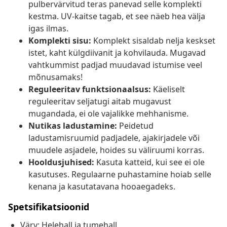
pulbervärvitud teras panevad selle komplekti
kestma. UV-kaitse tagab, et see näeb hea välja
igas ilmas.
Komplekti sisu:
Komplekt sisaldab nelja keskset
istet, kaht külgdiivanit ja kohvilauda. Mugavad
vahtkummist padjad muudavad istumise veel
mõnusamaks!
Reguleeritav funktsionaalsus:
Käeliselt
reguleeritav seljatugi aitab mugavust
mugandada, ei ole vajalikke mehhanisme.
Nutikas ladustamine:
Peidetud
ladustamisruumid padjadele, ajakirjadele või
muudele asjadele, hoides su väliruumi korras.
Hooldusjuhised:
Kasuta katteid, kui see ei ole
kasutuses. Regulaarne puhastamine hoiab selle
kenana ja kasutatavana hooaegadeks.
Spetsifikatsioonid
Värv: Helehall ja tumehall