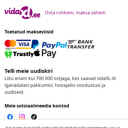
Osta rohkem, maksa vähem
Toetatud makseviisid
Telli meie uudiskiri
Liitu enam kui 700 000 ostjaga, kes saavad vidaXL-ilt
iganädalasi pakkumisi, hooajalisi soodustusi ja
uudiseid.
Meie sotsiaalmeedia kontod
Kasutame küpsiseid veebisaidi nõuetekohaseks toimimiseks, sisu ja