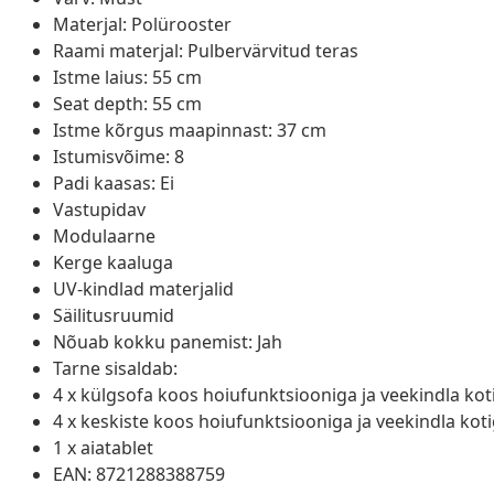
Materjal: Polürooster
Raami materjal: Pulbervärvitud teras
Istme laius: 55 cm
Seat depth: 55 cm
Istme kõrgus maapinnast: 37 cm
Istumisvõime: 8
Padi kaasas: Ei
Vastupidav
Modulaarne
Kerge kaaluga
UV-kindlad materjalid
Säilitusruumid
Nõuab kokku panemist: Jah
Tarne sisaldab:
4 x külgsofa koos hoiufunktsiooniga ja veekindla kot
4 x keskiste koos hoiufunktsiooniga ja veekindla kot
1 x aiatablet
EAN: 8721288388759