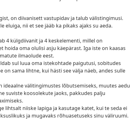
st, on diivanisett vastupidav ja talub välistingimusi.
e eluiga, nii et see jääb ka pikaks ajaks su aeda.
 4 külgdiivanit ja 4 keskelementi, millel on
t hoida oma olulisi asju käepärast. Iga iste on kaasas
amatute ilmaolude eest.
dab sul luua oma istekohtade paigutusi, sobitudes
 on sama lihtne, kui hästi see välja näeb, andes sulle
 ideaalne välitingimustes lõbutsemiseks, muutes aedu
tne suviste koosolekute jaoks, pakkudes palju
laximiseks.
 lihtsalt niiske lapiga ja kasutage katet, kui te seda ei
b luksuslikuks ja mugavaks rõhuasetuseks sinu väliruumi.