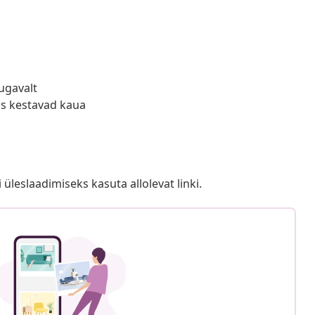
ugavalt
is kestavad kaua
i üleslaadimiseks kasuta allolevat linki.