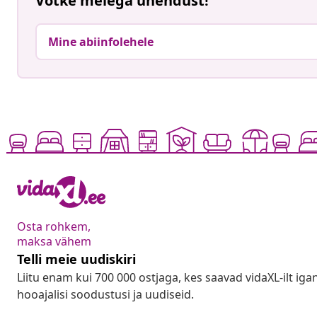
Võtke meiega ühendust!
Mine abiinfolehele
Osta rohkem,
maksa vähem
Telli meie uudiskiri
Liitu enam kui 700 000 ostjaga, kes saavad vidaXL-ilt ig
hooajalisi soodustusi ja uudiseid.