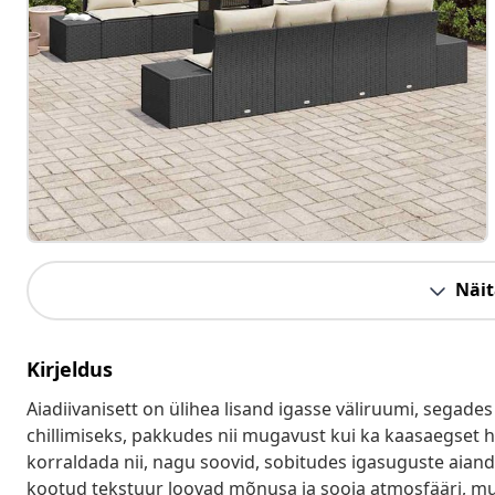
Näit
Kirjeldus
Aiadiivanisett on ülihea lisand igasse väliruumi, segades s
chillimiseks, pakkudes nii mugavust kui ka kaasaegset
korraldada nii, nagu soovid, sobitudes igasuguste aiand
kootud tekstuur loovad mõnusa ja sooja atmosfääri, muu