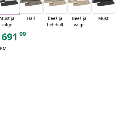
Must ja
Hall
beež ja
Beež ja
Must
valge
helehall
valge
99
691
 KM