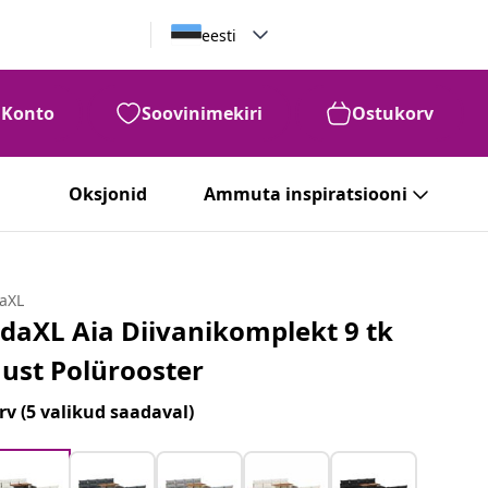
eesti
Konto
Soovinimekiri
Ostukorv
Oksjonid
Ammuta inspiratsiooni
daXL
idaXL Aia Diivanikomplekt 9 tk
ust Polürooster
rv
(5 valikud saadaval)