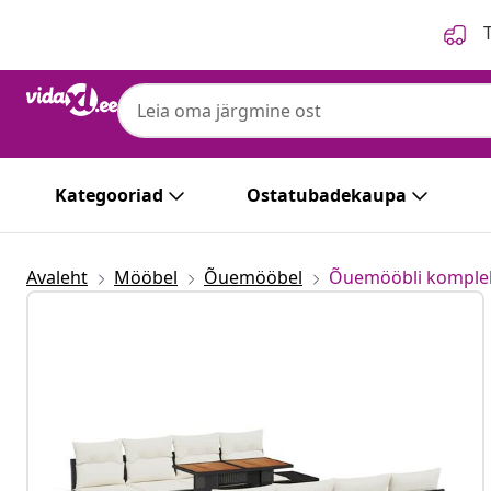
Eelmine
Järgmine
T
Kategooriad
Ostatubadekaupa
Avaleht
Mööbel
Õuemööbel
Õuemööbli komple