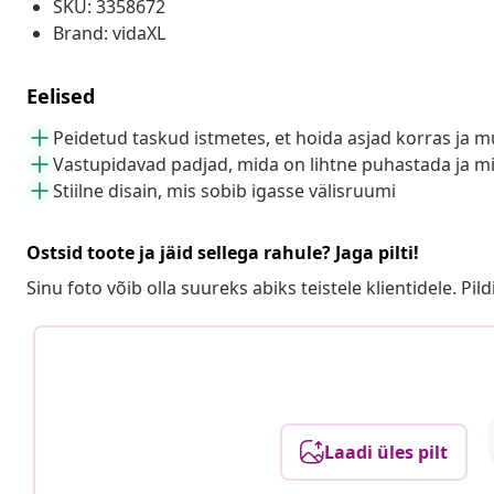
SKU: 3358672
Brand: vidaXL
Eelised
Peidetud taskud istmetes, et hoida asjad korras ja m
Vastupidavad padjad, mida on lihtne puhastada ja m
Stiilne disain, mis sobib igasse välisruumi
Ostsid toote ja jäid sellega rahule? Jaga pilti!
Sinu foto võib olla suureks abiks teistele klientidele. Pild
Laadi üles pilt