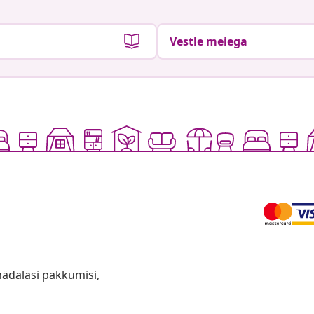
Vestle meiega
anädalasi pakkumisi,