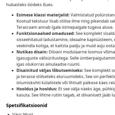
hubasteks öödeks õues.
Esimese klassi materjalid:
Valmistatud polürotangi
Kootud tekstuur lisab stiilse ilme ning pikendab sell
Terasraam annab igale istmepaigale tugeva aluse.
Funktsionaalsed omadused:
See komplekt sisaldab
sisseehitatud ladustamine, ideaalne kapisüsteem, e
veekindla kotiga, et kaitsta padju ja muid asju oot
Nutikas disain:
Diivani modulaarne loomus võimal
igasuguste välisüritustega. Selle ümberpaigutamine
igas olukorras ainulaadse ruumi.
Disainitud väljas lõbutsemiseks:
See komplekt on
ja terasse stiilseteks eluruumideks. See on perfek
istumiskohti külalistele või lihtsalt päikese käes re
Hooldus ja hooldus:
Et see välja näeks äge, pühkige
kasuta. See lihtne rutiin tagab, et diivanisett jää
Spetsifikatsioonid
Värv: Must