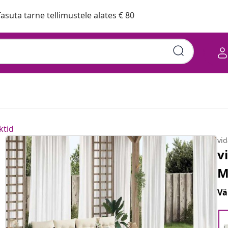
asuta tarne tellimustele alates € 80
ktid
vi
v
M
Vä