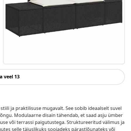
a veel 13
tiili ja praktilisuse mugavalt. See sobib ideaalselt suvel
 hõngu. Modulaarne disain tähendab, et saad asju ümber
use või terrassi paigutustega. Struktureeritud välimus ja
tes selle täiuslikuks soojadeks pärastlõunateks või