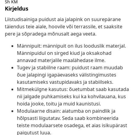
Sh KM
Kirjeldus
Liistudisainiga puidust aia jalapink on suurepärane
täiendus teie aiale, hoovile või terrassile, et saaksite
pere ja sõpradega mõnusalt aega veeta.
Männipuit: männipuit on ilus looduslik materjal.
Männipuidul on sirged kiud ja oksakohad
annavad materjalile maalähedase ilme.
Tugev ja stabiilne raam: puidust raam muudab
õue jalapingi igapäevaseks välistingimustes
kasutamiseks vastupidavaks ja stabiilseks.
Mitmekülgne kasutus: õuetumbat saab kasutada
nii jalgade puhkamiseks kui ka kohvilauana, kus
hoida jooke, toitu ja muid kaunistusi.
Modulaarne disain: aiatumba on paindlik ja
hõlpsasti liigutatav. Seda saab kombineerida
teiste modulaarsete osadega, et aias isikupärast
paigutust luua.