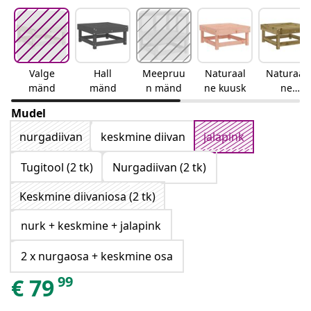
Valge
Hall
Meepruu
Naturaal
Naturaal
mänd
mänd
n mänd
ne kuusk
ne
immutat
Mudel
ud
nurgadiivan
keskmine diivan
jalapink
Tugitool (2 tk)
Nurgadiivan (2 tk)
Keskmine diivaniosa (2 tk)
nurk + keskmine + jalapink
2 x nurgaosa + keskmine osa
99
€
79