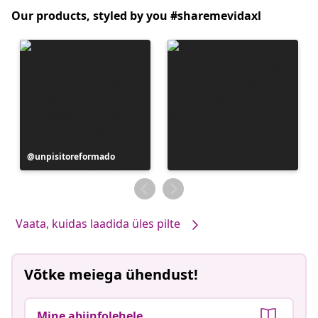
Our products, styled by you #sharemevidaxl
Postitus
unpisitoreformado
avaldatud
Vaata, kuidas laadida üles pilte
Võtke meiega ühendust!
Mine abiinfolehele