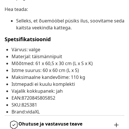
Hea teada:
Selleks, et õuemööbel püsiks ilus, soovitame seda
kaitsta veekindla kattega.
Spetsifikatsioonid
Värvus: valge
Materjal: täismännipuit
Mõõtmed: 61 x 60,5 x 30 cm (L x S x K)
Istme suurus: 60 x 60 cm (L x S)
Maksimaalne kandevõime: 110 kg
Istmepadi ei kuulu komplekti
Vajalik kokkupanek: jah
EAN:8720845805852
SKU:825381
Brand:vidaXL
Ohutuse ja vastavuse teave