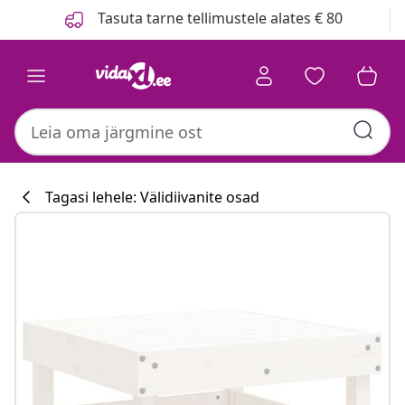
Eelmine
Järgmine
Tasuta tarne tellimustele alates € 80
Tagasi lehele: Välidiivanite osad
Köögikollektsi
#sharemevidaxl