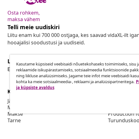
Osta rohkem,
maksa vähem
Telli meie uudiskiri
Liitu enam kui 700 000 ostjaga, kes saavad vidaXL-ilt ig
hooajalisi soodustusi ja uudiseid.
Lepingust taganemine
Kasutame küpsiseid veebisaidi nõuetekohaseks toimimiseks, sisu j
Lep
Esita oma tellimuse kohta tagastamissoov.
reklaamide isikupärastamiseks, sotsiaalmeedia funktsioonide pak
ning liikluse analüüsimiseks. Jagame teie infot meie veebisaidi kas
kohta ka meie sotsiaalmeedia-, reklaami ja analüüsipartneritega.
P
ja küpsiste avaldus
Klienditeenindus
Ettevõte
Jälgi oma tellimust
Partnerpro
Mi konto
Tootmine vid
Makse
Production f
Tarne
Turunduskoo
Tagastamine
Tooteteave