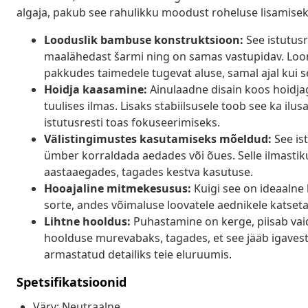
algaja, pakub see rahulikku moodust roheluse lisamisek
Looduslik bambuse konstruktsioon:
See istutusr
maalähedast šarmi ning on samas vastupidav. Loom
pakkudes taimedele tugevat aluse, samal ajal kui se
Hoidja kaasamine:
Ainulaadne disain koos hoidjaga
tuulises ilmas. Lisaks stabiilsusele toob see ka il
istutusresti toas fokuseerimiseks.
Välistingimustes kasutamiseks mõeldud:
See is
ümber korraldada aedades või õues. Selle ilmasti
aastaaegades, tagades kestva kasutuse.
Hooajaline mitmekesusus:
Kuigi see on ideaalne 
sorte, andes võimaluse loovatele aednikele katseta
Lihtne hooldus:
Puhastamine on kerge, piisab vaid
hoolduse murevabaks, tagades, et see jääb igavesti 
armastatud detailiks teie eluruumis.
Spetsifikatsioonid
Värv: Neutraalne