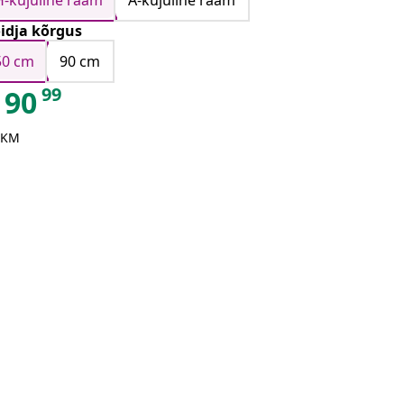
H-kujuline raam
A-kujuline raam
idja kõrgus
50 cm
90 cm
99
90
 KM