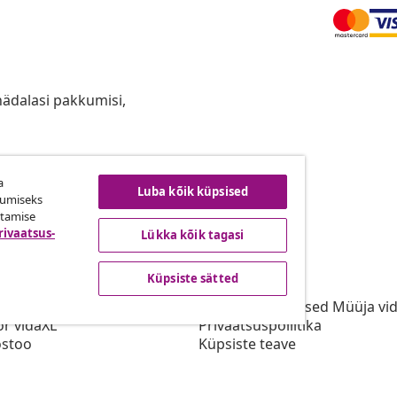
anädalasi pakkumisi,
a
ingust taganemine
Luba kõik küpsised
kumiseks
utamise
rivaatsus-
Lükka kõik tagasi
vidaXL
Küpsiste sätted
gramm
vidaXList
aXLi jaoks
Kasutustingimused Müüja vi
or vidaXL
Privaatsuspoliitika
stoo
Küpsiste teave
Prioriteetse tarne tingimused
Küpsiste sätted