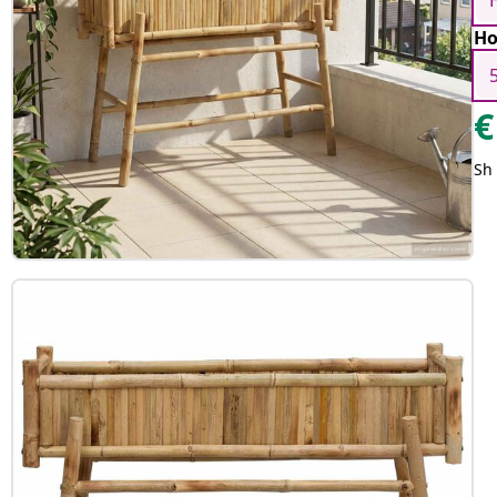
Ho
€
Sh