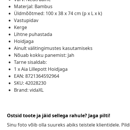
Materjal: Bambus
Üldmõõtmed: 100 x 38 x 74 cm (p x L x k)
Vastupidav
Kerge
Lihtne puhastada
Hoidjaga
Ainult välitingimustes kasutamiseks
Nõuab kokku panemist: Jah
Tarne sisaldab:
1 x Aia Lillepott Hoidjaga
EAN: 8721364592964
SKU: 42028230
Brand: vidaXL
Ostsid toote ja jäid sellega rahule? Jaga pilti!
Sinu foto võib olla suureks abiks teistele klientidele. Pild