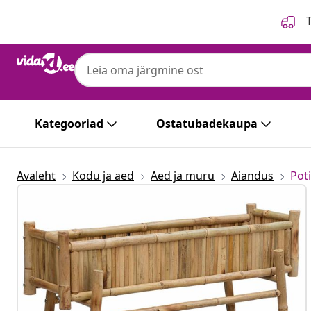
Eelmine
Järgmine
T
Kategooriad
Ostatubadekaupa
Avaleht
Kodu ja aed
Aed ja muru
Aiandus
Poti