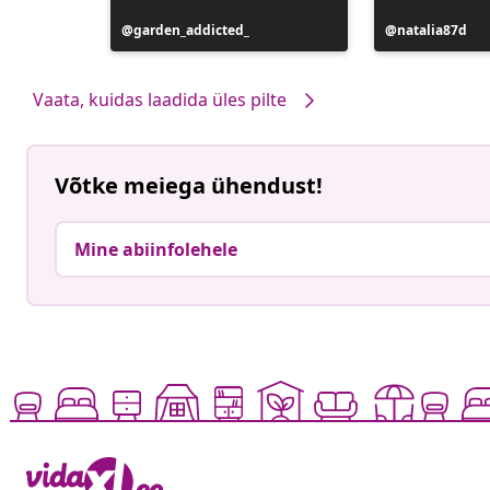
Postitus
garden_addicted_
Postitus
natalia87d
avaldatud
avaldatud
Vaata, kuidas laadida üles pilte
Võtke meiega ühendust!
Mine abiinfolehele