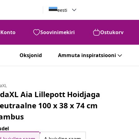
eesti
Konto
Soovinimekiri
Ostukorv
Oksjonid
Ammuta inspiratsiooni
daXL
idaXL Aia Lillepott Hoidjaga
eutraalne 100 x 38 x 74 cm
ambus
del