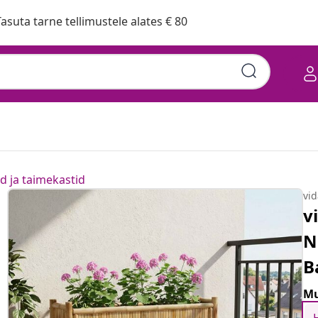
asuta tarne tellimustele alates € 80
d ja taimekastid
vi
v
N
B
Mu