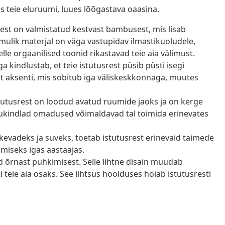
s teie eluruumi, luues lõõgastava oaasina.
est on valmistatud kestvast bambusest, mis lisab
ulik materjal on väga vastupidav ilmastikuoludele,
lle orgaanilised toonid rikastavad teie aia välimust.
 kindlustab, et teie istutusrest püsib püsti isegi
usat aksenti, mis sobitub iga väliskeskkonnaga, muutes
tutusrest on loodud avatud ruumide jaoks ja on kerge
kukindlad omadused võimaldavad tal toimida erinevates
kevadeks ja suveks, toetab istutusrest erinevaid taimede
miseks igas aastaajas.
 õrnast pühkimisest. Selle lihtne disain muudab
teie aia osaks. See lihtsus hoolduses hoiab istutusresti