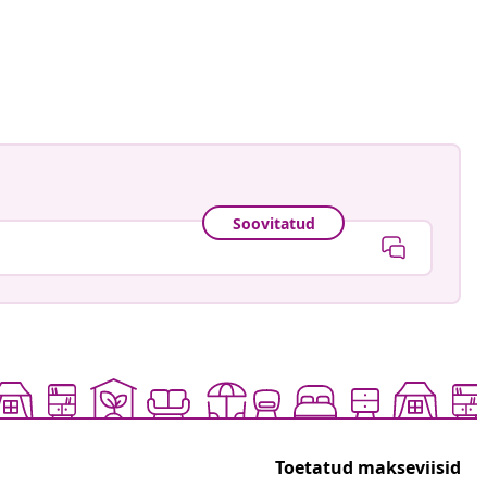
namele_
ud
Soovitatud
Toetatud makseviisid