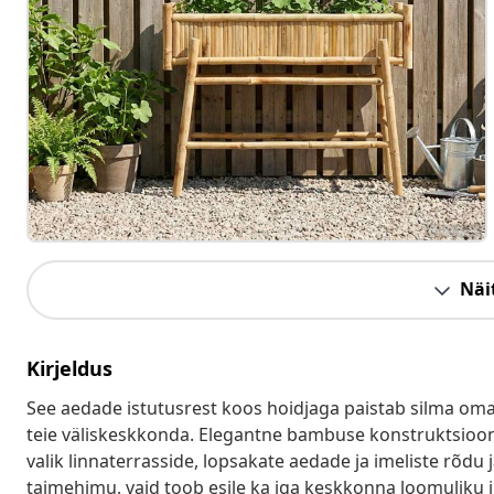
Näit
Kirjeldus
See aedade istutusrest koos hoidjaga paistab silma oma 
teie väliskeskkonda. Elegantne bambuse konstruktsioon 
valik linnaterrasside, lopsakate aedade ja imeliste rõdu j
taimehimu, vaid toob esile ka iga keskkonna loomuliku ilu