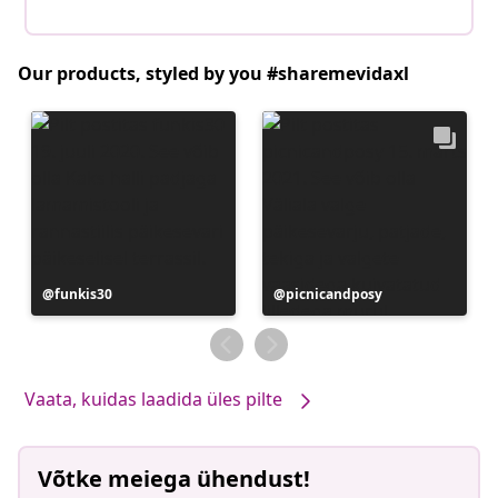
Our products, styled by you #sharemevidaxl
Postitus
funkis30
Postitus
picnicandposy
avaldatud
avaldatud
Vaata, kuidas laadida üles pilte
Võtke meiega ühendust!