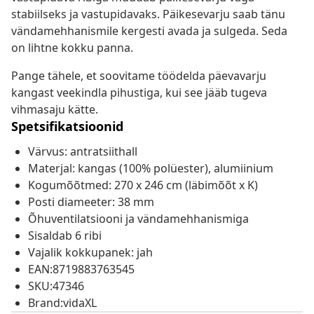
stabiilseks ja vastupidavaks. Päikesevarju saab tänu
vändamehhanismile kergesti avada ja sulgeda. Seda
on lihtne kokku panna.
Pange tähele, et soovitame töödelda päevavarju
kangast veekindla pihustiga, kui see jääb tugeva
vihmasaju kätte.
Spetsifikatsioonid
Värvus: antratsiithall
Materjal: kangas (100% polüester), alumiinium
Kogumõõtmed: 270 x 246 cm (läbimõõt x K)
Posti diameeter: 38 mm
Õhuventilatsiooni ja vändamehhanismiga
Sisaldab 6 ribi
Vajalik kokkupanek: jah
EAN:8719883763545
SKU:47346
Brand:vidaXL