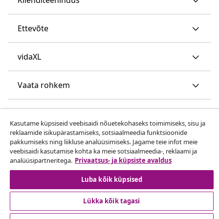
Ettevõte
vidaXL
Vaata rohkem
Kasutame küpsiseid veebisaidi nõuetekohaseks toimimiseks, sisu ja
reklaamide isikupärastamiseks, sotsiaalmeedia funktsioonide
pakkumiseks ning liikluse analüüsimiseks. Jagame teie infot meie
veebisaidi kasutamise kohta ka meie sotsiaalmeedia-, reklaami ja
analüüsipartneritega.
Privaatsus- ja küpsiste avaldus
© 2008-2026 vidaXL www.vidaxl.ee on vidaXL Marketplace
Europe B.V. veebileht
Luba kõik küpsised
Lükka kõik tagasi