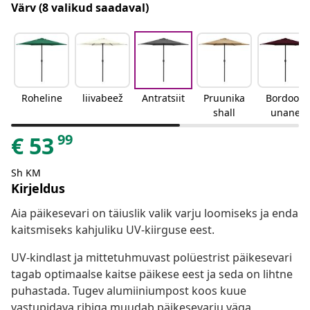
Värv
(8 valikud saadaval)
Roheline
liivabeež
Antratsiit
Pruunika
Bordoop
shall
unane
99
€
53
Sh KM
Kirjeldus
Aia päikesevari on täiuslik valik varju loomiseks ja enda
kaitsmiseks kahjuliku UV-kiirguse eest.
UV-kindlast ja mittetuhmuvast polüestrist päikesevari
tagab optimaalse kaitse päikese eest ja seda on lihtne
puhastada. Tugev alumiiniumpost koos kuue
vastupidava ribiga muudab päikesevarju väga