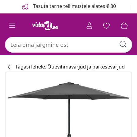
Eelmine
Järgmine
Tasuta tarne tellimustele alates € 80
Tagasi lehele: Õuevihmavarjud ja päikesevarjud
Köögikollektsioo
#sharemevidaxl