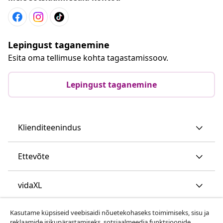
Lepingust taganemine
Esita oma tellimuse kohta tagastamissoov.
Lepingust taganemine
Klienditeenindus
Ettevõte
vidaXL
Kasutame küpsiseid veebisaidi nõuetekohaseks toimimiseks, sisu ja
Vaata rohkem
reklaamide isikupärastamiseks, sotsiaalmeedia funktsioonide