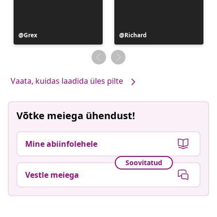
Postitus
Grex
Postitus
Richard
avaldatud
avaldatud
Vaata, kuidas laadida üles pilte
Võtke meiega ühendust!
Mine abiinfolehele
Soovitatud
Vestle meiega