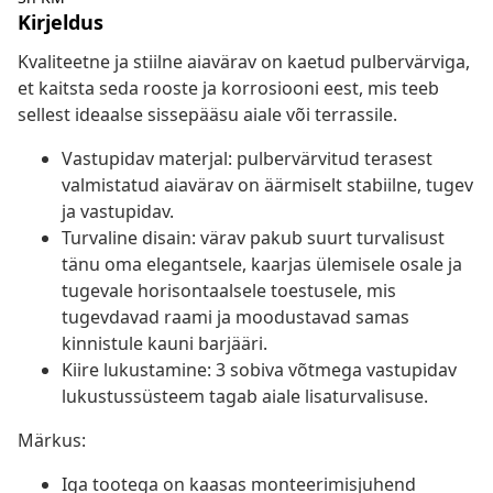
Kirjeldus
Kvaliteetne ja stiilne aiavärav on kaetud pulbervärviga,
et kaitsta seda rooste ja korrosiooni eest, mis teeb
sellest ideaalse sissepääsu aiale või terrassile.
Vastupidav materjal: pulbervärvitud terasest
valmistatud aiavärav on äärmiselt stabiilne, tugev
ja vastupidav.
Turvaline disain: värav pakub suurt turvalisust
tänu oma elegantsele, kaarjas ülemisele osale ja
tugevale horisontaalsele toestusele, mis
tugevdavad raami ja moodustavad samas
kinnistule kauni barjääri.
Kiire lukustamine: 3 sobiva võtmega vastupidav
lukustussüsteem tagab aiale lisaturvalisuse.
Märkus:
Iga tootega on kaasas monteerimisjuhend