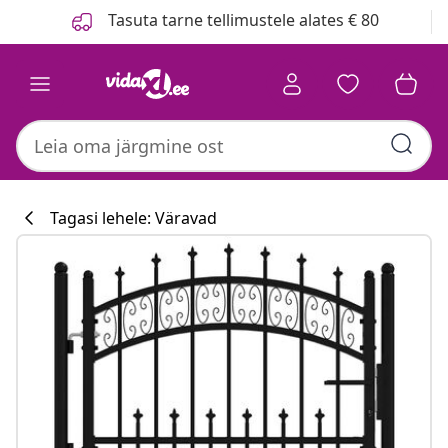
Eelmine
Järgmine
Tasuta tarne tellimustele alates € 80
Tagasi lehele: Väravad
Köögikollektsi
#sharemevidaxl