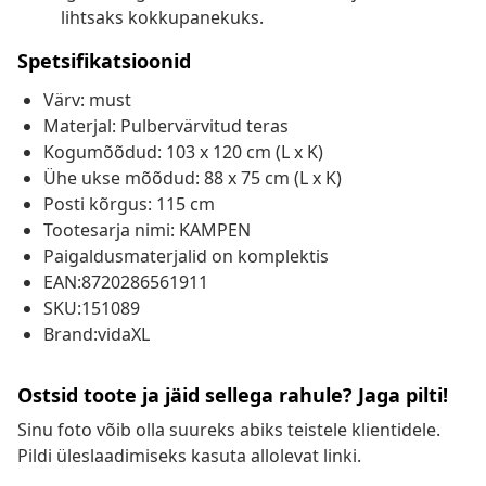
lihtsaks kokkupanekuks.
Spetsifikatsioonid
Värv: must
Materjal: Pulbervärvitud teras
Kogumõõdud: 103 x 120 cm (L x K)
Ühe ukse mõõdud: 88 x 75 cm (L x K)
Posti kõrgus: 115 cm
Tootesarja nimi: KAMPEN
Paigaldusmaterjalid on komplektis
EAN:8720286561911
SKU:151089
Brand:vidaXL
Ostsid toote ja jäid sellega rahule? Jaga pilti!
Sinu foto võib olla suureks abiks teistele klientidele.
Pildi üleslaadimiseks kasuta allolevat linki.