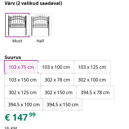
Värv
(2 valikud saadaval)
Must
Hall
Suurus
103 x 75 cm
103 x 100 cm
103 x 125 cm
103 x 150 cm
302 x 78 cm
302 x 100 cm
302 x 125 cm
302 x 150 cm
394.5 x 78 cm
394.5 x 100 cm
394.5 x 150 cm
99
€
147
Sh KM