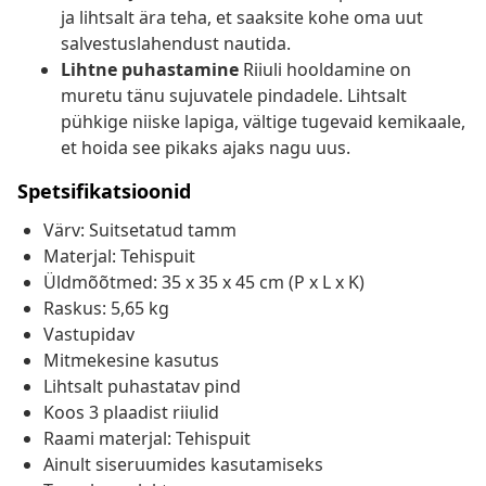
ja lihtsalt ära teha, et saaksite kohe oma uut
salvestuslahendust nautida.
Lihtne puhastamine
Riiuli hooldamine on
muretu tänu sujuvatele pindadele. Lihtsalt
pühkige niiske lapiga, vältige tugevaid kemikaale,
et hoida see pikaks ajaks nagu uus.
Spetsifikatsioonid
Värv: Suitsetatud tamm
Materjal: Tehispuit
Üldmõõtmed: 35 x 35 x 45 cm (P x L x K)
Raskus: 5,65 kg
Vastupidav
Mitmekesine kasutus
Lihtsalt puhastatav pind
Koos 3 plaadist riiulid
Raami materjal: Tehispuit
Ainult siseruumides kasutamiseks