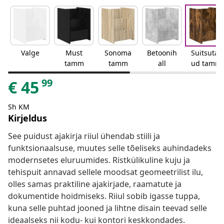
Valge
Must
Sonoma
Betoonih
Suitsutat
tamm
tamm
all
ud tamm
99
€
45
Sh KM
Kirjeldus
See puidust ajakirja riiul ühendab stiili ja
funktsionaalsuse, muutes selle tõeliseks auhindadeks
modernsetes eluruumides. Ristkülikuline kuju ja
tehispuit annavad sellele moodsat geomeetrilist ilu,
olles samas praktiline ajakirjade, raamatute ja
dokumentide hoidmiseks. Riiul sobib igasse tuppa,
kuna selle puhtad jooned ja lihtne disain teevad selle
ideaalseks nii kodu- kui kontori keskkondades.