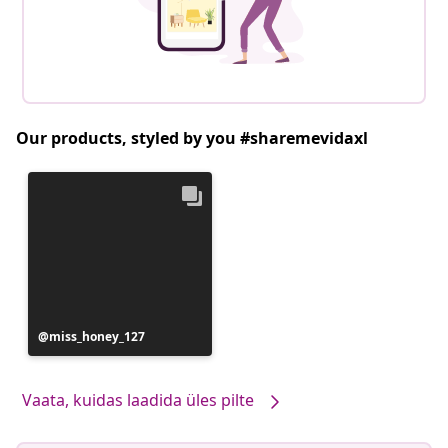
Our products, styled by you #sharemevidaxl
Postitus
miss_honey_127
avaldatud
Vaata, kuidas laadida üles pilte