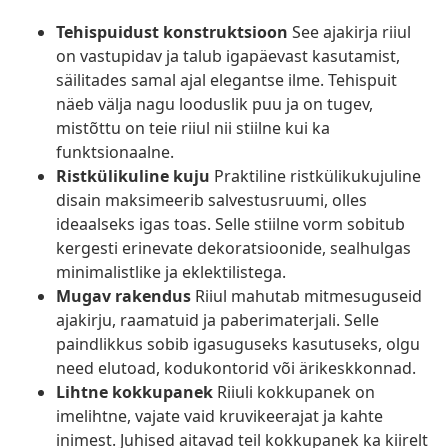
Tehispuidust konstruktsioon
See ajakirja riiul
on vastupidav ja talub igapäevast kasutamist,
säilitades samal ajal elegantse ilme. Tehispuit
näeb välja nagu looduslik puu ja on tugev,
mistõttu on teie riiul nii stiilne kui ka
funktsionaalne.
Ristkülikuline kuju
Praktiline ristkülikukujuline
disain maksimeerib salvestusruumi, olles
ideaalseks igas toas. Selle stiilne vorm sobitub
kergesti erinevate dekoratsioonide, sealhulgas
minimalistlike ja eklektilistega.
Mugav rakendus
Riiul mahutab mitmesuguseid
ajakirju, raamatuid ja paberimaterjali. Selle
paindlikkus sobib igasuguseks kasutuseks, olgu
need elutoad, kodukontorid või ärikeskkonnad.
Lihtne kokkupanek
Riiuli kokkupanek on
imelihtne, vajate vaid kruvikeerajat ja kahte
inimest. Juhised aitavad teil kokkupanek ka kiirelt