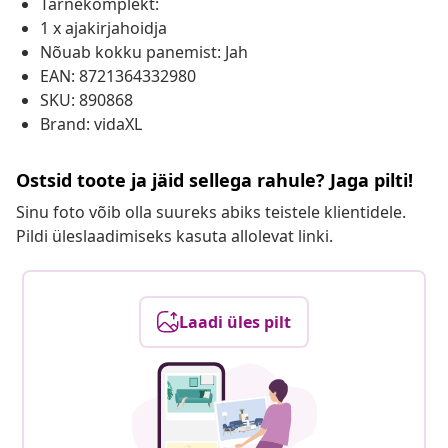
Tarnekomplekt:
1 x ajakirjahoidja
Nõuab kokku panemist: Jah
EAN: 8721364332980
SKU: 890868
Brand: vidaXL
Ostsid toote ja jäid sellega rahule? Jaga pilti!
Sinu foto võib olla suureks abiks teistele klientidele.
Pildi üleslaadimiseks kasuta allolevat linki.
Laadi üles pilt