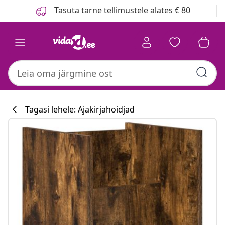
Eelmine
Järgmine
Tasuta tarne tellimustele alates € 80
Tagasi lehele: Ajakirjahoidjad
Köögikollektsi
#sharemevidaxl