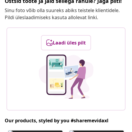
Ostsid toote ja jäid sellega rahule? Jaga pilti!
Sinu foto võib olla suureks abiks teistele klientidele.
Pildi üleslaadimiseks kasuta allolevat linki.
Laadi üles pilt
Our products, styled by you #sharemevidaxl