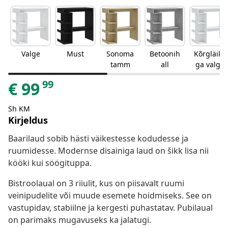
Valge
Must
Sonoma
Betoonih
Kõrgläike
tamm
all
ga valge
99
€
99
Sh KM
Kirjeldus
Baarilaud sobib hästi väikestesse kodudesse ja
ruumidesse. Modernse disainiga laud on šikk lisa nii
kööki kui söögituppa.
Bistroolaual on 3 riiulit, kus on piisavalt ruumi
veinipudelite või muude esemete hoidmiseks. See on
vastupidav, stabiilne ja kergesti puhastatav. Pubilaual
on parimaks mugavuseks ka jalatugi.