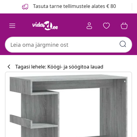
Eelmine
Järgmine
Tasuta tarne tellimustele alates € 80
Tagasi lehele: Köögi- ja söögitoa lauad
Köögikollektsi
#sharemevidaxl