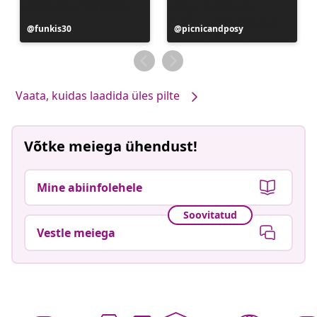
Postitus
funkis30
Postitus
picnicandposy
avaldatud
avaldatud
Vaata, kuidas laadida üles pilte
Võtke meiega ühendust!
Mine abiinfolehele
Soovitatud
Vestle meiega