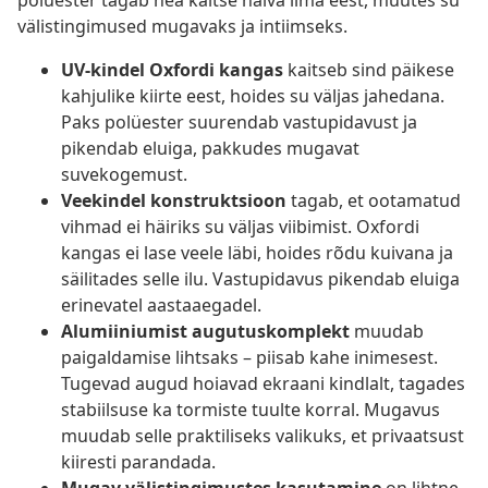
polüester tagab hea kaitse halva ilma eest, muutes su
välistingimused mugavaks ja intiimseks.
UV-kindel Oxfordi kangas
kaitseb sind päikese
kahjulike kiirte eest, hoides su väljas jahedana.
Paks polüester suurendab vastupidavust ja
pikendab eluiga, pakkudes mugavat
suvekogemust.
Veekindel konstruktsioon
tagab, et ootamatud
vihmad ei häiriks su väljas viibimist. Oxfordi
kangas ei lase veele läbi, hoides rõdu kuivana ja
säilitades selle ilu. Vastupidavus pikendab eluiga
erinevatel aastaaegadel.
Alumiiniumist augutuskomplekt
muudab
paigaldamise lihtsaks – piisab kahe inimesest.
Tugevad augud hoiavad ekraani kindlalt, tagades
stabiilsuse ka tormiste tuulte korral. Mugavus
muudab selle praktiliseks valikuks, et privaatsust
kiiresti parandada.