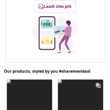
Laadi üles pilt
Our products, styled by you #sharemevidaxl