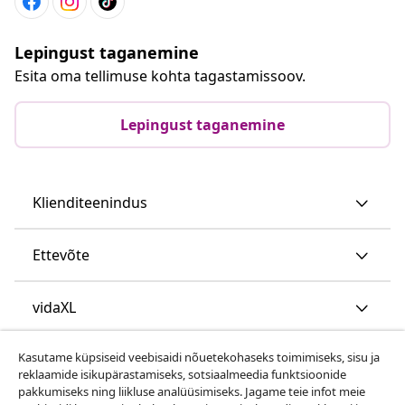
Lepingust taganemine
Esita oma tellimuse kohta tagastamissoov.
Lepingust taganemine
Klienditeenindus
Ettevõte
vidaXL
Kasutame küpsiseid veebisaidi nõuetekohaseks toimimiseks, sisu ja
Vaata rohkem
reklaamide isikupärastamiseks, sotsiaalmeedia funktsioonide
pakkumiseks ning liikluse analüüsimiseks. Jagame teie infot meie