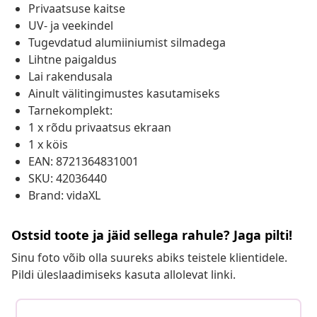
Privaatsuse kaitse
UV- ja veekindel
Tugevdatud alumiiniumist silmadega
Lihtne paigaldus
Lai rakendusala
Ainult välitingimustes kasutamiseks
Tarnekomplekt:
1 x rõdu privaatsus ekraan
1 x köis
EAN: 8721364831001
SKU: 42036440
Brand: vidaXL
Ostsid toote ja jäid sellega rahule? Jaga pilti!
Sinu foto võib olla suureks abiks teistele klientidele.
Pildi üleslaadimiseks kasuta allolevat linki.