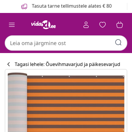
Eelmine
Järgmine
Tasuta tarne tellimustele alates € 80
Tagasi lehele: Õuevihmavarjud ja päikesevarjud
Köögikollektsi
#sharemevidaxl