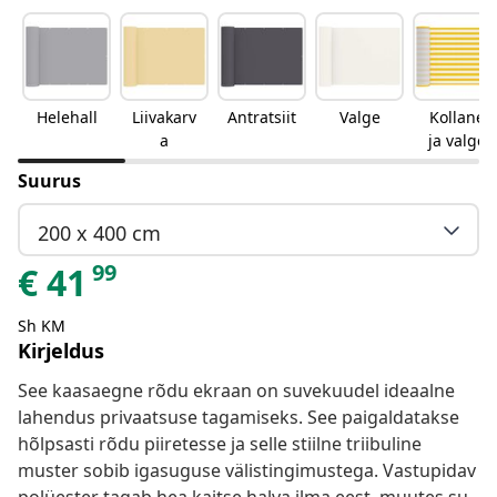
Helehall
Liivakarv
Antratsiit
Valge
Kollane
a
ja valge
Suurus
200 x 400 cm
99
€
41
Sh KM
Kirjeldus
See kaasaegne rõdu ekraan on suvekuudel ideaalne
lahendus privaatsuse tagamiseks. See paigaldatakse
hõlpsasti rõdu piiretesse ja selle stiilne triibuline
muster sobib igasuguse välistingimustega. Vastupidav