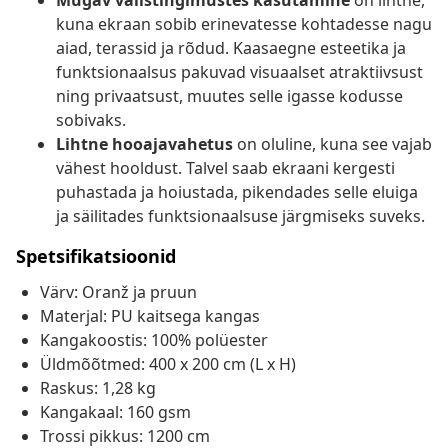
Mugav välistingimustes kasutamine
on lihtne,
kuna ekraan sobib erinevatesse kohtadesse nagu
aiad, terassid ja rõdud. Kaasaegne esteetika ja
funktsionaalsus pakuvad visuaalset atraktiivsust
ning privaatsust, muutes selle igasse kodusse
sobivaks.
Lihtne hooajavahetus
on oluline, kuna see vajab
vähest hooldust. Talvel saab ekraani kergesti
puhastada ja hoiustada, pikendades selle eluiga
ja säilitades funktsionaalsuse järgmiseks suveks.
Spetsifikatsioonid
Värv: Oranž ja pruun
Materjal: PU kaitsega kangas
Kangakoostis: 100% polüester
Üldmõõtmed: 400 x 200 cm (L x H)
Raskus: 1,28 kg
Kangakaal: 160 gsm
Trossi pikkus: 1200 cm