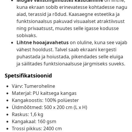
Mugav välistingimustes kasutamine
on lihtne,
kuna ekraan sobib erinevatesse kohtadesse nagu
aiad, terassid ja rõdud. Kaasaegne esteetika ja
funktsionaalsus pakuvad visuaalset atraktiivsust
ning privaatsust, muutes selle igasse kodusse
sobivaks.
Lihtne hooajavahetus
on oluline, kuna see vajab
vähest hooldust. Talvel saab ekraani kergesti
puhastada ja hoiustada, pikendades selle eluiga
ja säilitades funktsionaalsuse järgmiseks suveks.
Spetsifikatsioonid
Värv: Tumeroheline
Materjal: PU kaitsega kangas
Kangakoostis: 100% polüester
Üldmõõtmed: 500 x 200 cm (L x H)
Raskus: 1,6 kg
Kangakaal: 160 gsm
Trossi pikkus: 2400 cm