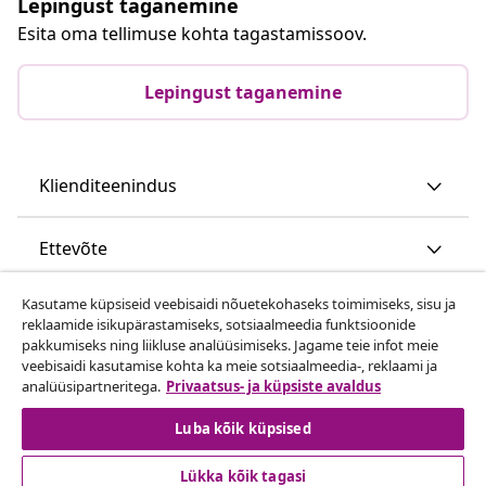
Lepingust taganemine
Esita oma tellimuse kohta tagastamissoov.
Lepingust taganemine
Klienditeenindus
Ettevõte
Kasutame küpsiseid veebisaidi nõuetekohaseks toimimiseks, sisu ja
vidaXL
reklaamide isikupärastamiseks, sotsiaalmeedia funktsioonide
pakkumiseks ning liikluse analüüsimiseks. Jagame teie infot meie
veebisaidi kasutamise kohta ka meie sotsiaalmeedia-, reklaami ja
Vaata rohkem
analüüsipartneritega.
Privaatsus- ja küpsiste avaldus
Luba kõik küpsised
Lükka kõik tagasi