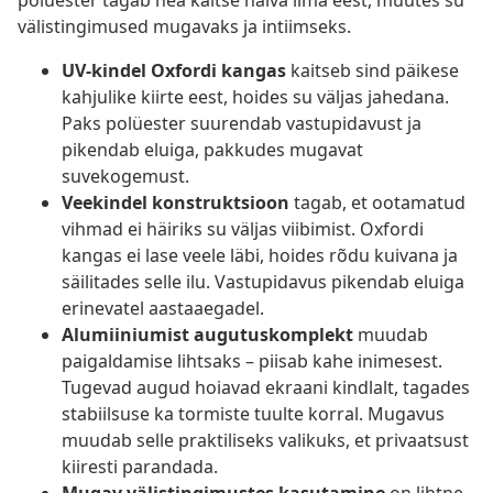
polüester tagab hea kaitse halva ilma eest, muutes su
välistingimused mugavaks ja intiimseks.
UV-kindel Oxfordi kangas
kaitseb sind päikese
kahjulike kiirte eest, hoides su väljas jahedana.
Paks polüester suurendab vastupidavust ja
pikendab eluiga, pakkudes mugavat
suvekogemust.
Veekindel konstruktsioon
tagab, et ootamatud
vihmad ei häiriks su väljas viibimist. Oxfordi
kangas ei lase veele läbi, hoides rõdu kuivana ja
säilitades selle ilu. Vastupidavus pikendab eluiga
erinevatel aastaaegadel.
Alumiiniumist augutuskomplekt
muudab
paigaldamise lihtsaks – piisab kahe inimesest.
Tugevad augud hoiavad ekraani kindlalt, tagades
stabiilsuse ka tormiste tuulte korral. Mugavus
muudab selle praktiliseks valikuks, et privaatsust
kiiresti parandada.