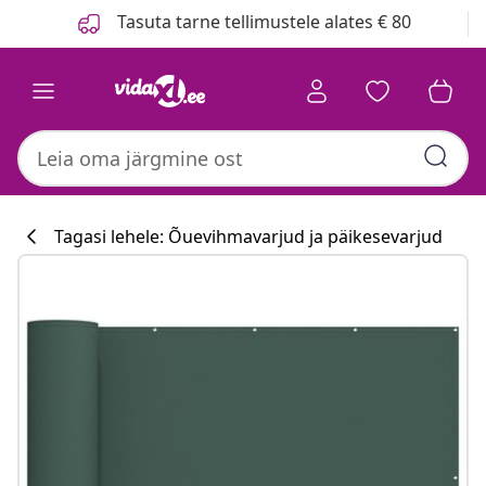
Eelmine
Järgmine
Tasuta tarne tellimustele alates € 80
Tagasi lehele: Õuevihmavarjud ja päikesevarjud
Köögikollektsi
#sharemevidaxl