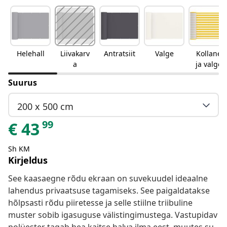
Helehall
Liivakarv
Antratsiit
Valge
Kollane
a
ja valge
Suurus
200 x 500 cm
99
€
43
Sh KM
Kirjeldus
See kaasaegne rõdu ekraan on suvekuudel ideaalne
lahendus privaatsuse tagamiseks. See paigaldatakse
hõlpsasti rõdu piiretesse ja selle stiilne triibuline
muster sobib igasuguse välistingimustega. Vastupidav