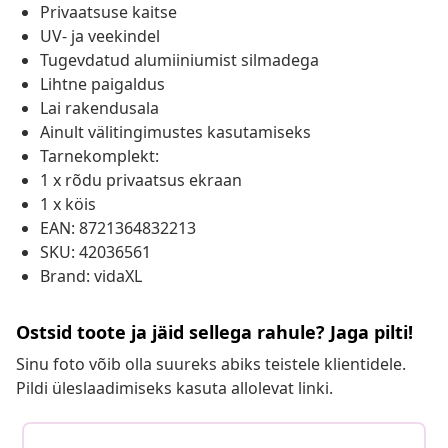
Privaatsuse kaitse
UV- ja veekindel
Tugevdatud alumiiniumist silmadega
Lihtne paigaldus
Lai rakendusala
Ainult välitingimustes kasutamiseks
Tarnekomplekt:
1 x rõdu privaatsus ekraan
1 x köis
EAN: 8721364832213
SKU: 42036561
Brand: vidaXL
Ostsid toote ja jäid sellega rahule? Jaga pilti!
Sinu foto võib olla suureks abiks teistele klientidele.
Pildi üleslaadimiseks kasuta allolevat linki.