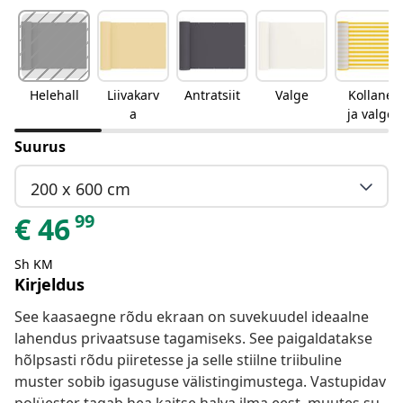
Helehall
Liivakarv
Antratsiit
Valge
Kollane
a
ja valge
Suurus
200 x 600 cm
99
€
46
Sh KM
Kirjeldus
See kaasaegne rõdu ekraan on suvekuudel ideaalne
lahendus privaatsuse tagamiseks. See paigaldatakse
hõlpsasti rõdu piiretesse ja selle stiilne triibuline
muster sobib igasuguse välistingimustega. Vastupidav