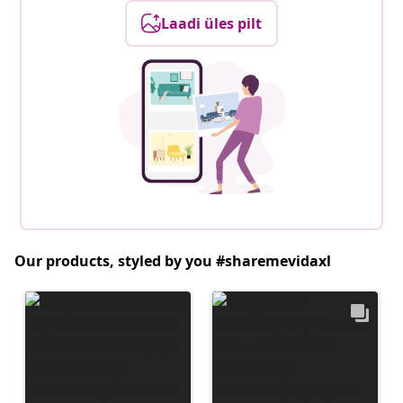
Laadi üles pilt
Our products, styled by you #sharemevidaxl