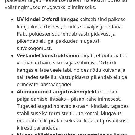
polüester tagab hea kaitse halva ilma eest, muutes su
välistingimused mugavaks ja intiimseks.
UV-kindel Oxfordi kangas
kaitseb sind päikese
kahjulike kiirte eest, hoides su väljas jahedana.
Paks polüester suurendab vastupidavust ja
pikendab eluiga, pakkudes mugavat
suvekogemust.
Veekindel konstruktsioon
tagab, et ootamatud
vihmad ei häiriks su väljas viibimist. Oxfordi
kangas ei lase veele läbi, hoides rõdu kuivana ja
säilitades selle ilu. Vastupidavus pikendab eluiga
erinevatel aastaaegadel.
Alumiiniumist augutuskomplekt
muudab
paigaldamise lihtsaks – piisab kahe inimesest.
Tugevad augud hoiavad ekraani kindlalt, tagades
stabiilsuse ka tormiste tuulte korral. Mugavus
muudab selle praktiliseks valikuks, et privaatsust
kiiresti parandada.