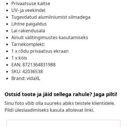
Privaatsuse kaitse
UV- ja veekindel
Tugevdatud alumiiniumist silmadega
Lihtne paigaldus
Lai rakendusala
Ainult välitingimustes kasutamiseks
Tarnekomplekt:
1 x rõdu privaatsus ekraan
1 x köis
EAN: 8721364831988
SKU: 42036538
Brand: vidaXL
Ostsid toote ja jäid sellega rahule? Jaga pilti!
Sinu foto võib olla suureks abiks teistele klientidele.
Pildi üleslaadimiseks kasuta allolevat linki.