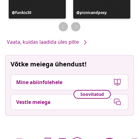
Postitus
funkis30
Postitus
picnicandposy
avaldatud
avaldatud
Vaata, kuidas laadida üles pilte
Võtke meiega ühendust!
Mine abiinfolehele
Soovitatud
Vestle meiega