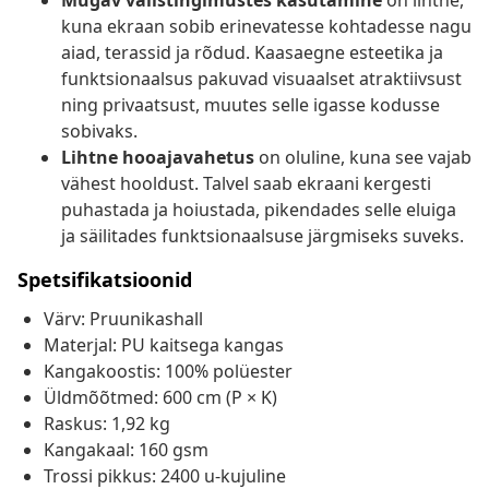
Mugav välistingimustes kasutamine
on lihtne,
kuna ekraan sobib erinevatesse kohtadesse nagu
aiad, terassid ja rõdud. Kaasaegne esteetika ja
funktsionaalsus pakuvad visuaalset atraktiivsust
ning privaatsust, muutes selle igasse kodusse
sobivaks.
Lihtne hooajavahetus
on oluline, kuna see vajab
vähest hooldust. Talvel saab ekraani kergesti
puhastada ja hoiustada, pikendades selle eluiga
ja säilitades funktsionaalsuse järgmiseks suveks.
Spetsifikatsioonid
Värv: Pruunikashall
Materjal: PU kaitsega kangas
Kangakoostis: 100% polüester
Üldmõõtmed: 600 cm (P × K)
Raskus: 1,92 kg
Kangakaal: 160 gsm
Trossi pikkus: 2400 u-kujuline