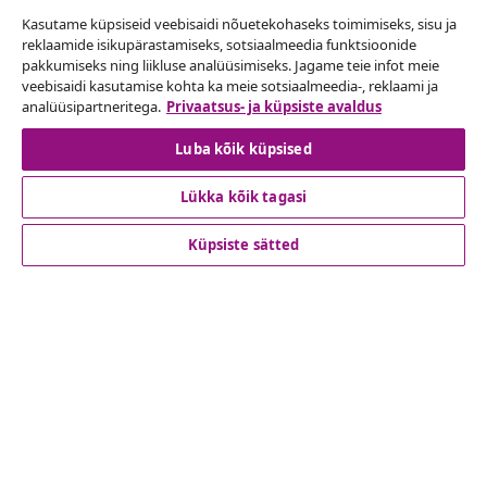
Kasutame küpsiseid veebisaidi nõuetekohaseks toimimiseks, sisu ja
reklaamide isikupärastamiseks, sotsiaalmeedia funktsioonide
Lepingust taganemine
pakkumiseks ning liikluse analüüsimiseks. Jagame teie infot meie
veebisaidi kasutamise kohta ka meie sotsiaalmeedia-, reklaami ja
Esita oma tellimuse kohta tagastamissoov.
analüüsipartneritega.
Privaatsus- ja küpsiste avaldus
Lepingust taganemine
Luba kõik küpsised
Lükka kõik tagasi
Klienditeenindus
Küpsiste sätted
Ettevõte
vidaXL
Vaata rohkem