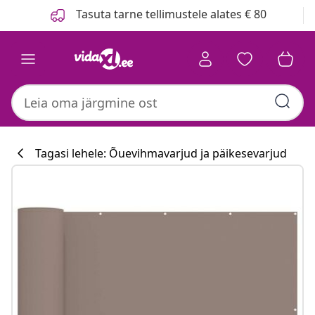
Eelmine
Järgmine
Tasuta tarne tellimustele alates € 80
Tagasi lehele: Õuevihmavarjud ja päikesevarjud
Köögikollektsi
#sharemevidaxl