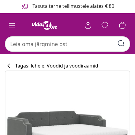
Eelmine
Järgmine
Tasuta tarne tellimustele alates € 80
Tagasi lehele: Voodid ja voodiraamid
Köögikollektsi
#sharemevidaxl