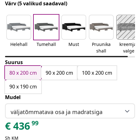
Värv
(5 valikud saadaval)
Helehall
Tumehall
Must
Pruunika
kreemjas
shall
valge
Suurus
80 x 200 cm
90 x 200 cm
100 x 200 cm
90 x 190 cm
Mudel
väljatõmmatava osa ja madratsiga
99
€
436
Sh KM