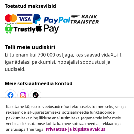
Toetatud makseviisid
Telli meie uudiskiri
Liitu enam kui 700 000 ostjaga, kes saavad vidaXL-ilt
iganädalasi pakkumisi, hooajalisi soodustusi ja
uudiseid.
Meie sotsiaalmeedia kontod
Kasutame küpsiseid veebisaidi nõuetekohaseks toimimiseks, sisu ja
Lepingust taganemine
reklaamide isikupärastamiseks, sotsiaalmeedia funktsioonide
pakkumiseks ning liikluse analüüsimiseks. Jagame teie infot meie
Esita oma tellimuse kohta tagastamissoov.
veebisaidi kasutamise kohta ka meie sotsiaalmeedia-, reklaami ja
analüüsipartneritega.
Privaatsus- ja küpsiste avaldus