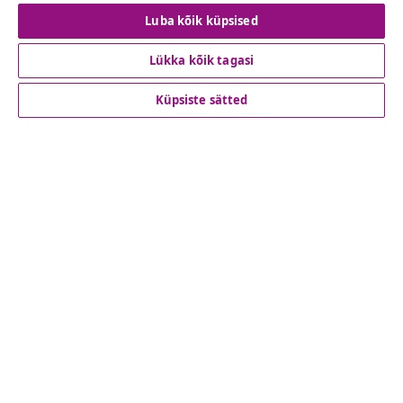
Lepingust taganemine
Luba kõik küpsised
Lükka kõik tagasi
Klienditeenindus
Küpsiste sätted
Ettevõte
vidaXL
Vaata rohkem
© 2008-2026 vidaXL www.vidaxl.ee on vidaXL Marketplace
Europe B.V. veebileht