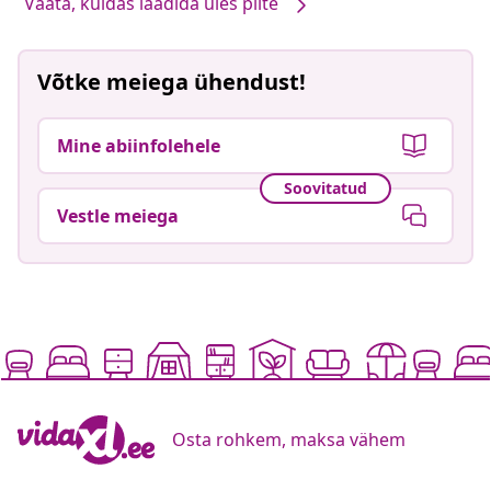
Vaata, kuidas laadida üles pilte
Võtke meiega ühendust!
Mine abiinfolehele
Soovitatud
Vestle meiega
Osta rohkem, maksa vähem