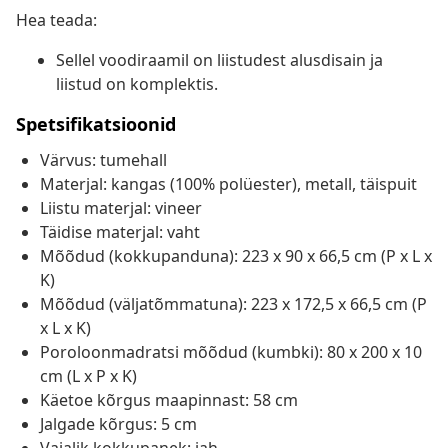
Hea teada:
Sellel voodiraamil on liistudest alusdisain ja
liistud on komplektis.
Spetsifikatsioonid
Värvus: tumehall
Materjal: kangas (100% polüester), metall, täispuit
Liistu materjal: vineer
Täidise materjal: vaht
Mõõdud (kokkupanduna): 223 x 90 x 66,5 cm (P x L x
K)
Mõõdud (väljatõmmatuna): 223 x 172,5 x 66,5 cm (P
x L x K)
Poroloonmadratsi mõõdud (kumbki): 80 x 200 x 10
cm (L x P x K)
Käetoe kõrgus maapinnast: 58 cm
Jalgade kõrgus: 5 cm