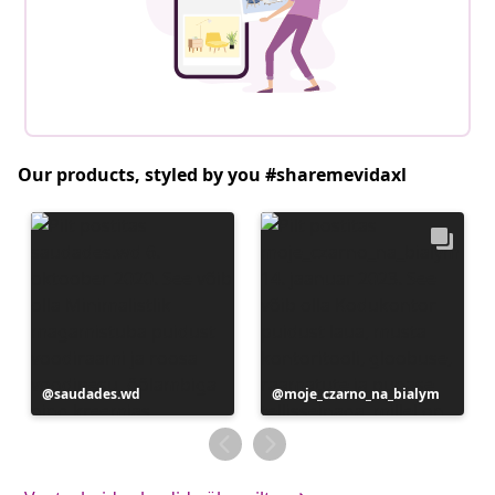
Our products, styled by you #sharemevidaxl
Postitus
saudades.wd
Postitus
moje_czarno_na_bialym
avaldatud
avaldatud