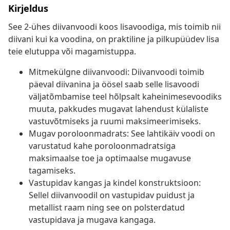
Kirjeldus
See 2-ühes diivanvoodi koos lisavoodiga, mis toimib nii
diivani kui ka voodina, on praktiline ja pilkupüüdev lisa
teie elutuppa või magamistuppa.
Mitmekülgne diivanvoodi: Diivanvoodi toimib
päeval diivanina ja öösel saab selle lisavoodi
väljatõmbamise teel hõlpsalt kaheinimesevoodiks
muuta, pakkudes mugavat lahendust külaliste
vastuvõtmiseks ja ruumi maksimeerimiseks.
Mugav poroloonmadrats: See lahtikäiv voodi on
varustatud kahe poroloonmadratsiga
maksimaalse toe ja optimaalse mugavuse
tagamiseks.
Vastupidav kangas ja kindel konstruktsioon:
Sellel diivanvoodil on vastupidav puidust ja
metallist raam ning see on polsterdatud
vastupidava ja mugava kangaga.