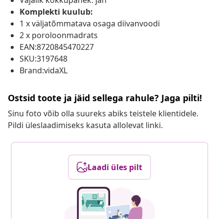
Vajalik kokkupanek: jah
Komplekti kuulub:
1 x väljatõmmatava osaga diivanvoodi
2 x poroloonmadrats
EAN:8720845470227
SKU:3197648
Brand:vidaXL
Ostsid toote ja jäid sellega rahule? Jaga pilti!
Sinu foto võib olla suureks abiks teistele klientidele.
Pildi üleslaadimiseks kasuta allolevat linki.
Laadi üles pilt