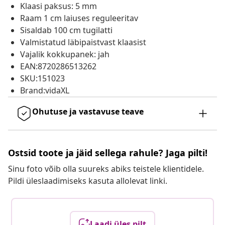
Klaasi paksus: 5 mm
Raam 1 cm laiuses reguleeritav
Sisaldab 100 cm tugilatti
Valmistatud läbipaistvast klaasist
Vajalik kokkupanek: jah
EAN:8720286513262
SKU:151023
Brand:vidaXL
Ohutuse ja vastavuse teave
Ostsid toote ja jäid sellega rahule? Jaga pilti!
Sinu foto võib olla suureks abiks teistele klientidele.
Pildi üleslaadimiseks kasuta allolevat linki.
Laadi üles pilt