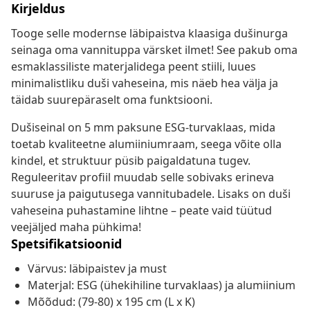
Kirjeldus
Tooge selle modernse läbipaistva klaasiga dušinurga
seinaga oma vannituppa värsket ilmet! See pakub oma
esmaklassiliste materjalidega peent stiili, luues
minimalistliku duši vaheseina, mis näeb hea välja ja
täidab suurepäraselt oma funktsiooni.
Dušiseinal on 5 mm paksune ESG-turvaklaas, mida
toetab kvaliteetne alumiiniumraam, seega võite olla
kindel, et struktuur püsib paigaldatuna tugev.
Reguleeritav profiil muudab selle sobivaks erineva
suuruse ja paigutusega vannitubadele. Lisaks on duši
vaheseina puhastamine lihtne – peate vaid tüütud
veejäljed maha pühkima!
Spetsifikatsioonid
Värvus: läbipaistev ja must
Materjal: ESG (ühekihiline turvaklaas) ja alumiinium
Mõõdud: (79-80) x 195 cm (L x K)