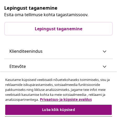
Lepingust taganemine
Esita oma tellimuse kohta tagastamissoov.
Lepingust taganemine
Klienditeenindus
Ettevõte
Kasutame küpsiseid veebisaidi nõuetekohaseks toimimiseks, sisu ja
vidaXL
reklaamide isikupärastamiseks, sotsiaalmeedia funktsioonide
pakkumiseks ning liikluse analüüsimiseks. Jagame teie infot meie
veebisaidi kasutamise kohta ka meie sotsiaalmeedia-, reklaami ja
Vaata rohkem
analüüsipartneritega.
Privaatsus- ja küpsiste avaldus
Luba kõik küpsised