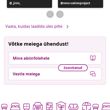
Postitus
_jinis_
Postitus
reno.vationproject
avaldatud
avaldatud
Vaata, kuidas laadida üles pilte
Võtke meiega ühendust!
Mine abiinfolehele
Soovitatud
Vestle meiega