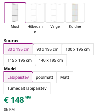
Must
Hõbedan
Valge
Kuldne
e
Suurus
80 x 195 cm
90 x 195 cm
100 x 195 cm
115 x 195 cm
140 x 195 cm
Mudel
Läbipaistev
poolmatt
Matt
Tumedalt läbipaistev
99
€
148
Sh KM