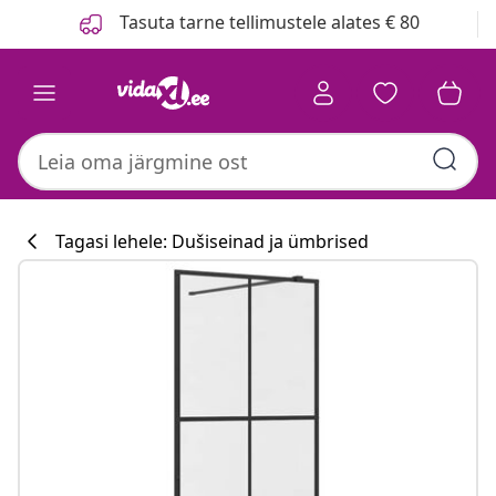
Eelmine
Järgmine
Tasuta tarne tellimustele alates € 80
Tagasi lehele: Dušiseinad ja ümbrised
Köögikollektsi
#sharemevidaxl