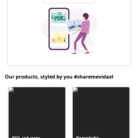
Our products, styled by you #sharemevidaxl
Postitus
lili_and_craps
Postitus
nevistudio