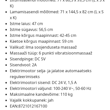
Istumisasendi mõõtmed: 71 x 86,5 x 99,5 cm (L x S x
K)
Lamamisasendi mõõtmed: 71 x 144,5 x 82 cm (L x S
x K)
Istme laius: 47 cm
Istme sügavus: 56,5 cm
Istme kõrgus maapinnast: 42-45 cm
Käetoe kõrgus maapinnast: 59 cm
Valikud: ilma soojenduseta massaaž
Massaaži tüüp: 6 punkti vibratsioonmassaaž
Sisendpinge: DC 5V
Sisendvool: 2A
Elektrimootor selja- ja jalatoe automaatseks
reguleerimiseks
Elektrimootori sisend: DC 24 V, 1,5 A
Elektrimootori väljund: 100-240 V~, 50-60 Hz
Maksimaalne kandevõime: 110 kg
Vajalik kokkupanek: jah
EAN:8721012167100