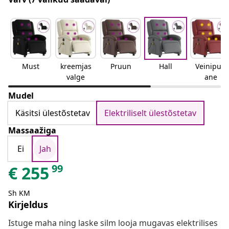
Must
kreemjas
Pruun
Hall
Veinipun
valge
ane
Mudel
Käsitsi ülestõstetav
Elektriliselt ülestõstetav
Massaažiga
Ei
Jah
99
€
255
Sh KM
Kirjeldus
Istuge maha ning laske silm looja mugavas elektrilises