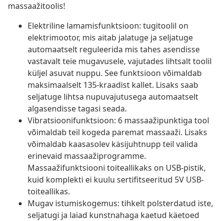
massaažitoolis!
Elektriline lamamisfunktsioon: tugitoolil on
elektrimootor, mis aitab jalatuge ja seljatuge
automaatselt reguleerida mis tahes asendisse
vastavalt teie mugavusele, vajutades lihtsalt toolil
küljel asuvat nuppu. See funktsioon võimaldab
maksimaalselt 135-kraadist kallet. Lisaks saab
seljatuge lihtsa nupuvajutusega automaatselt
algasendisse tagasi seada.
Vibratsioonifunktsioon: 6 massaažipunktiga tool
võimaldab teil kogeda paremat massaaži. Lisaks
võimaldab kaasasolev käsijuhtnupp teil valida
erinevaid massaažiprogramme.
Massaažifunktsiooni toiteallikaks on USB-pistik,
kuid komplekti ei kuulu sertifitseeritud 5V USB-
toiteallikas.
Mugav istumiskogemus: tihkelt polsterdatud iste,
seljatugi ja laiad kunstnahaga kaetud käetoed