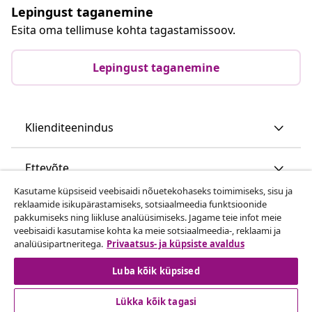
Lepingust taganemine
Esita oma tellimuse kohta tagastamissoov.
Lepingust taganemine
Klienditeenindus
Ettevõte
Kasutame küpsiseid veebisaidi nõuetekohaseks toimimiseks, sisu ja
reklaamide isikupärastamiseks, sotsiaalmeedia funktsioonide
vidaXL
pakkumiseks ning liikluse analüüsimiseks. Jagame teie infot meie
veebisaidi kasutamise kohta ka meie sotsiaalmeedia-, reklaami ja
analüüsipartneritega.
Privaatsus- ja küpsiste avaldus
Vaata rohkem
Luba kõik küpsised
Lükka kõik tagasi