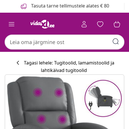
Eelmine
Järgmine
Tasuta tarne tellimustele alates € 80
Tagasi lehele: Tugitoolid, lamamistoolid ja
lahtikäivad tugitoolid
Köögikollektsi
#sharemevidaxl