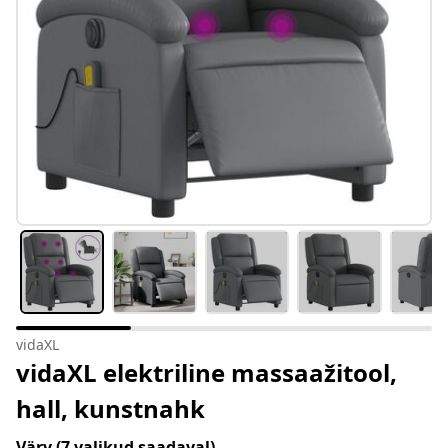
vidaXL
vidaXL elektriline massaažitool,
hall, kunstnahk
Värv
(7 valikud saadaval)