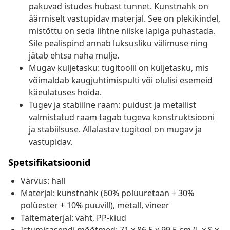
pakuvad istudes hubast tunnet. Kunstnahk on
äärmiselt vastupidav materjal. See on plekikindel,
mistõttu on seda lihtne niiske lapiga puhastada.
Sile pealispind annab luksusliku välimuse ning
jätab ehtsa naha mulje.
Mugav küljetasku: tugitoolil on küljetasku, mis
võimaldab kaugjuhtimispulti või olulisi esemeid
käeulatuses hoida.
Tugev ja stabiilne raam: puidust ja metallist
valmistatud raam tagab tugeva konstruktsiooni
ja stabiilsuse. Allalastav tugitool on mugav ja
vastupidav.
Spetsifikatsioonid
Värvus: hall
Materjal: kunstnahk (60% polüuretaan + 30%
polüester + 10% puuvill), metall, vineer
Täitematerjal: vaht, PP-kiud