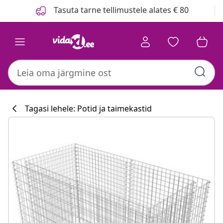
Eelmine
Järgmine
Tasuta tarne tellimustele alates € 80
Tagasi lehele: Potid ja taimekastid
Köögikollektsi
#sharemevidaxl