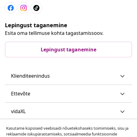
Lepingust taganemine
Esita oma tellimuse kohta tagastamissoov.
Lepingust taganemine
Klienditeenindus
Ettevõte
vidaXL
Kasutame küpsiseid veebisaidi nõuetekohaseks toimimiseks, sisu ja
Vaata rohkem
reklaamide isikupärastamiseks, sotsiaalmeedia funktsioonide