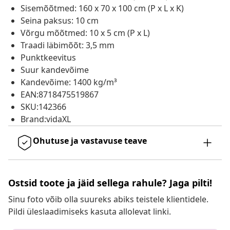
Sisemõõtmed: 160 x 70 x 100 cm (P x L x K)
Seina paksus: 10 cm
Võrgu mõõtmed: 10 x 5 cm (P x L)
Traadi läbimõõt: 3,5 mm
Punktkeevitus
Suur kandevõime
Kandevõime: 1400 kg/m³
EAN:8718475519867
SKU:142366
Brand:vidaXL
Ohutuse ja vastavuse teave
Ostsid toote ja jäid sellega rahule? Jaga pilti!
Sinu foto võib olla suureks abiks teistele klientidele.
Pildi üleslaadimiseks kasuta allolevat linki.