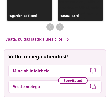
Postitus
garden_addicted_
Postitus
natalia87d
avaldatud
avaldatud
Vaata, kuidas laadida üles pilte
Võtke meiega ühendust!
Mine abiinfolehele
Soovitatud
Vestle meiega