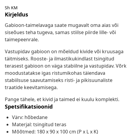
Sh KM
Kirjeldus
Gabioon-taimelavaga saate mugavalt oma aias või
siseõues teha tugeva, samas stiilse piirde lille- või
taimepeenrale.
Vastupidav gabioon on mõeldud kivide või kruusaga
täitmiseks. Rooste- ja ilmastikukindlast tsingitud
terasest gabioon on väga stabiilne ja vastupidav. Võrk
moodustatakse igas ristumikohas täiendava
stabiilsuse saavutamiseks risti- ja pikisuunaliste
traatide keevitamisega.
Pange tähele, et kivid ja taimed ei kuulu komplekti.
Spetsifikatsioonid
Värv: hõbedane
Materjal: tsingitud teras
Mõõtmed: 180 x 90 x 100 cm (P x L x K)