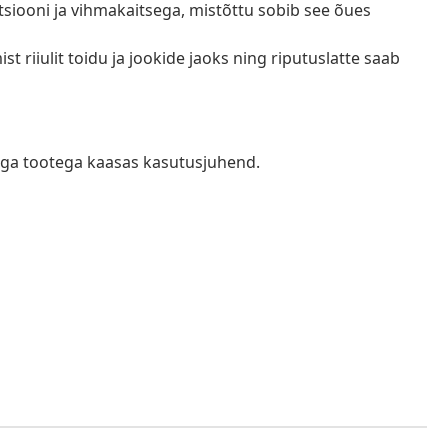
tsiooni ja vihmakaitsega, mistõttu sobib see õues
ist riiulit toidu ja jookide jaoks ning riputuslatte saab
iga tootega kaasas kasutusjuhend.