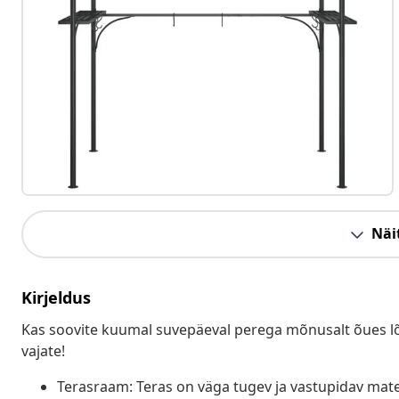
Näit
Kirjeldus
Kas soovite kuumal suvepäeval perega mõnusalt õues lõõ
vajate!
Terasraam: Teras on väga tugev ja vastupidav mater