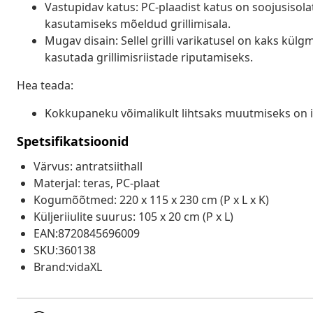
Vastupidav katus: PC-plaadist katus on soojusisola
kasutamiseks mõeldud grillimisala.
Mugav disain: Sellel grilli varikatusel on kaks külgm
kasutada grillimisriistade riputamiseks.
Hea teada:
Kokkupaneku võimalikult lihtsaks muutmiseks on 
Spetsifikatsioonid
Värvus: antratsiithall
Materjal: teras, PC-plaat
Kogumõõtmed: 220 x 115 x 230 cm (P x L x K)
Küljeriiulite suurus: 105 x 20 cm (P x L)
EAN:8720845696009
SKU:360138
Brand:vidaXL