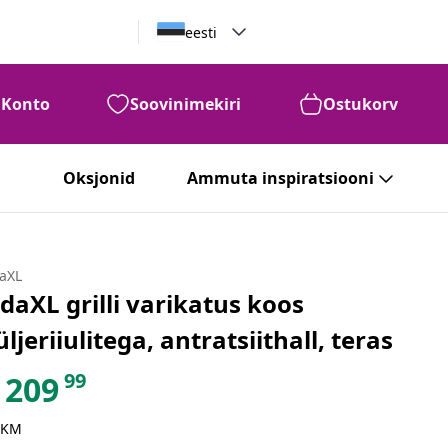
eesti
Konto
Soovinimekiri
Ostukorv
Oksjonid
Ammuta inspiratsiooni
daXL
idaXL grilli varikatus koos
üljeriiulitega, antratsiithall, teras
99
209
 KM