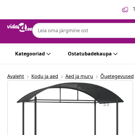
Eelmine
Järgmine
T
Kategooriad
Ostatubadekaupa
Avaleht
Kodu ja aed
Aed ja muru
Õuetegevused