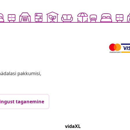
anädalasi pakkumisi,
ingust taganemine
vidaXL