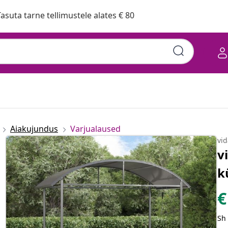
asuta tarne tellimustele alates € 80
Aiakujundus
Varjualaused
vi
v
k
€
Sh