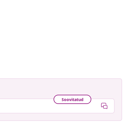
ud
Soovitatud