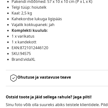
Pakendi mõõtmed: 57 x 10 x 10 cm (P x L x K)
Telgi tüüp: hoiutelk
Kaal: 2,5 kg
Kahekordse lukuga ligipääs
Vajalik kokkupanek: jah
Komplekti kuulub:
1 x varikatus
1 x kandekott
EAN:8721012446120
SKU:94575
Brand:vidaXL
Ohutuse ja vastavuse teave
Ostsid toote ja jäid sellega rahule? Jaga pilti!
Sinu foto võib olla suureks abiks teistele klientidele. Pild