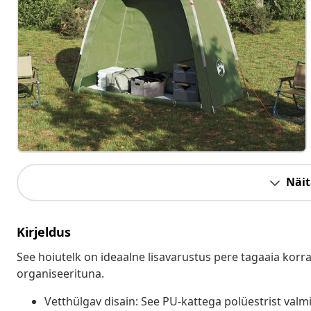
Näit
Kirjeldus
See hoiutelk on ideaalne lisavarustus pere tagaaia kor
organiseerituna.
Vetthülgav disain: See PU-kattega polüestrist valmi