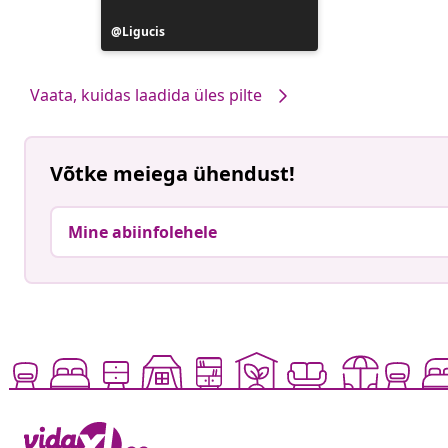
Postitus
Ligucis
avaldatud
Vaata, kuidas laadida üles pilte
Võtke meiega ühendust!
Mine abiinfolehele