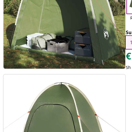
Su
€
Sh