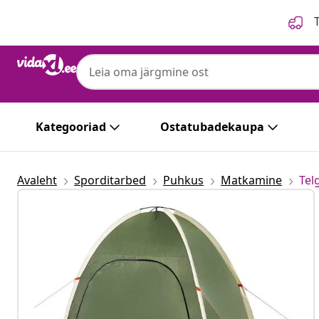
Eelmine
Järgmine
T
Kategooriad
Ostatubadekaupa
Avaleht
Sporditarbed
Puhkus
Matkamine
Tel