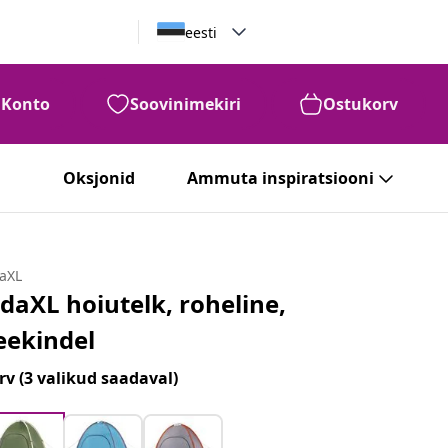
eesti
Konto
Soovinimekiri
Ostukorv
Oksjonid
Ammuta inspiratsiooni
daXL
idaXL hoiutelk, roheline,
eekindel
rv
(3 valikud saadaval)