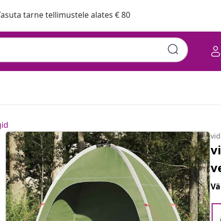
asuta tarne tellimustele alates € 80
gid
vi
v
v
Vä