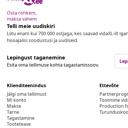
Osta rohkem,
maksa vähem
Telli meie uudiskiri
Liitu enam kui 700 000 ostjaga, kes saavad vidaXL-ilt ig
hooajalisi soodustusi ja uudiseid.
Lepingust taganemine
Lep
Esita oma tellimuse kohta tagastamissoov.
Klienditeenindus
Ettevõte
Jälgi oma tellimust
Partnerpro
Mi konto
Tootmine vid
Makse
Production f
Tarne
Turunduskoo
Tagastamine
Tooteteave