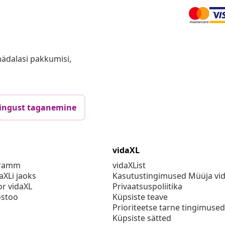
anädalasi pakkumisi,
ingust taganemine
vidaXL
gramm
vidaXList
aXLi jaoks
Kasutustingimused Müüja vi
or vidaXL
Privaatsuspoliitika
stoo
Küpsiste teave
Prioriteetse tarne tingimused
Küpsiste sätted