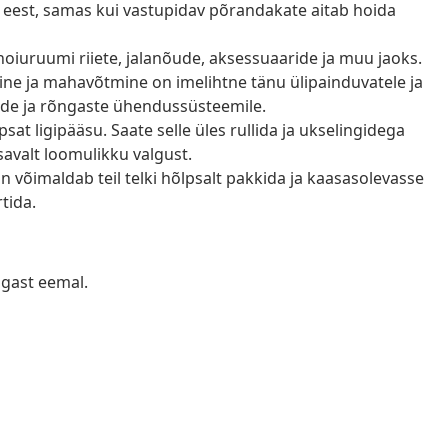
 eest, samas kui vastupidav põrandakate aitab hoida
oiuruumi riiete, jalanõude, aksessuaaride ja muu jaoks.
ine ja mahavõtmine on imelihtne tänu ülipainduvatele ja
tide ja rõngaste ühendussüsteemile.
t ligipääsu. Saate selle üles rullida ja ukselingidega
avalt loomulikku valgust.
 võimaldab teil telki hõlpsalt pakkida ja kaasasolevasse
tida.
ngast eemal.