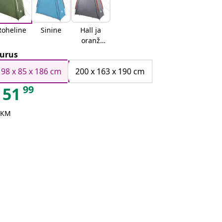
Roheline
Sinine
Hall ja
oranž
Hall ja
urus
oranž
198 x 85 x 186 cm
200 x 163 x 190 cm
99
51
 KM