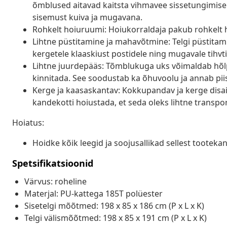
õmblused aitavad kaitsta vihmavee sissetungimise
sisemust kuiva ja mugavana.
Rohkelt hoiuruumi: Hoiukorraldaja pakub rohkelt h
Lihtne püstitamine ja mahavõtmine: Telgi püstitam
kergetele klaaskiust postidele ning mugavale tihv
Lihtne juurdepääs: Tõmblukuga uks võimaldab hõlpsa
kinnitada. See soodustab ka õhuvoolu ja annab piis
Kerge ja kaasaskantav: Kokkupandav ja kerge disain
kandekotti hoiustada, et seda oleks lihtne transpor
Hoiatus:
Hoidke kõik leegid ja soojusallikad sellest tooteka
Spetsifikatsioonid
Värvus: roheline
Materjal: PU-kattega 185T polüester
Sisetelgi mõõtmed: 198 x 85 x 186 cm (P x L x K)
Telgi välismõõtmed: 198 x 85 x 191 cm (P x L x K)