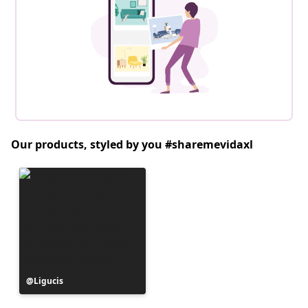
Our products, styled by you #sharemevidaxl
Postitus
Ligucis
avaldatud