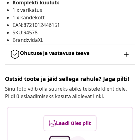
Komplekti kuulub:
1 x varikatus
1 x kandekott
EAN:8721012446151
SKU:94578
Brand:vidaXL
Ohutuse ja vastavuse teave
Ostsid toote ja jäid sellega rahule? Jaga pilti!
Sinu foto võib olla suureks abiks teistele klientidele.
Pildi üleslaadimiseks kasuta allolevat linki.
Laadi üles pilt