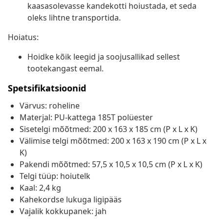
kaasasolevasse kandekotti hoiustada, et seda
oleks lihtne transportida.
Hoiatus:
Hoidke kõik leegid ja soojusallikad sellest
tootekangast eemal.
Spetsifikatsioonid
Värvus: roheline
Materjal: PU-kattega 185T polüester
Sisetelgi mõõtmed: 200 x 163 x 185 cm (P x L x K)
Välimise telgi mõõtmed: 200 x 163 x 190 cm (P x L x
K)
Pakendi mõõtmed: 57,5 x 10,5 x 10,5 cm (P x L x K)
Telgi tüüp: hoiutelk
Kaal: 2,4 kg
Kahekordse lukuga ligipääs
Vajalik kokkupanek: jah