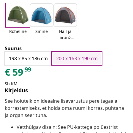
Roheline
Sinine
Hall ja
oranž
Hall ja
Suurus
oranž
198 x 85 x 186 cm
200 x 163 x 190 cm
99
€
59
Sh KM
Kirjeldus
See hoiutelk on ideaalne lisavarustus pere tagaaia
korrastamiseks, et hoida oma ruumi korras, puhtana
ja organiseerituna.
Vetthülgav disain: See PU-kattega polüestrist