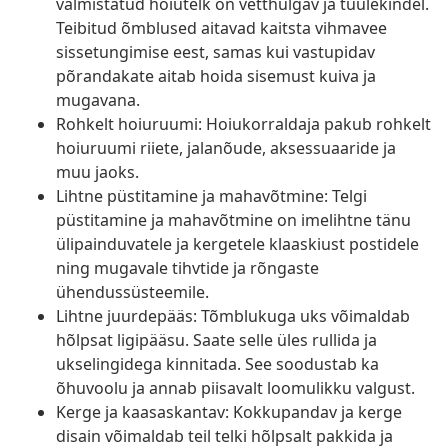
valmistatud hoiutelk on vetthülgav ja tuulekindel.
Teibitud õmblused aitavad kaitsta vihmavee
sissetungimise eest, samas kui vastupidav
põrandakate aitab hoida sisemust kuiva ja
mugavana.
Rohkelt hoiuruumi: Hoiukorraldaja pakub rohkelt
hoiuruumi riiete, jalanõude, aksessuaaride ja
muu jaoks.
Lihtne püstitamine ja mahavõtmine: Telgi
püstitamine ja mahavõtmine on imelihtne tänu
ülipainduvatele ja kergetele klaaskiust postidele
ning mugavale tihvtide ja rõngaste
ühendussüsteemile.
Lihtne juurdepääs: Tõmblukuga uks võimaldab
hõlpsat ligipääsu. Saate selle üles rullida ja
ukselingidega kinnitada. See soodustab ka
õhuvoolu ja annab piisavalt loomulikku valgust.
Kerge ja kaasaskantav: Kokkupandav ja kerge
disain võimaldab teil telki hõlpsalt pakkida ja