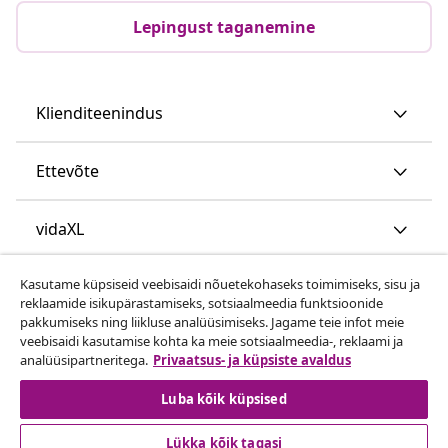
Lepingust taganemine
Klienditeenindus
Ettevõte
vidaXL
Kasutame küpsiseid veebisaidi nõuetekohaseks toimimiseks, sisu ja
Vaata rohkem
reklaamide isikupärastamiseks, sotsiaalmeedia funktsioonide
pakkumiseks ning liikluse analüüsimiseks. Jagame teie infot meie
veebisaidi kasutamise kohta ka meie sotsiaalmeedia-, reklaami ja
analüüsipartneritega.
Privaatsus- ja küpsiste avaldus
Luba kõik küpsised
Lükka kõik tagasi
© 2008-2026 vidaXL www.vidaxl.ee on vidaXL Marketplace