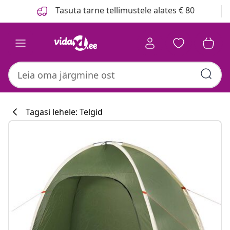
Eelmine
Järgmine
Tasuta tarne tellimustele alates € 80
Tagasi lehele: Telgid
Köögikollektsi
#sharemevidaxl