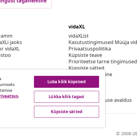
ingust taganemine
vidaXL
gramm
vidaXList
aXLi jaoks
Kasutustingimused Müüja vi
or vidaXL
Privaatsuspoliitika
stoo
Küpsiste teave
Prioriteetse tarne tingimused
Küpsiste sätted
vidaXLis töötamine
a
Turvalisus
Luba kõik küpsised
kumiseks
Eli vastutav isik
utamise
EPR poliitika
rivaatsus-
Lükka kõik tagasi
Juurdepääsetavuse avaldus
Küpsiste sätted
© 2008-20