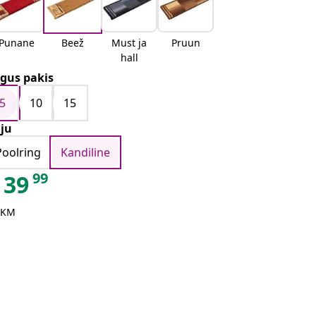
Punane
Beež
Must ja
Pruun
hall
gus pakis
5
10
15
ju
Poolring
Kandiline
99
39
 KM