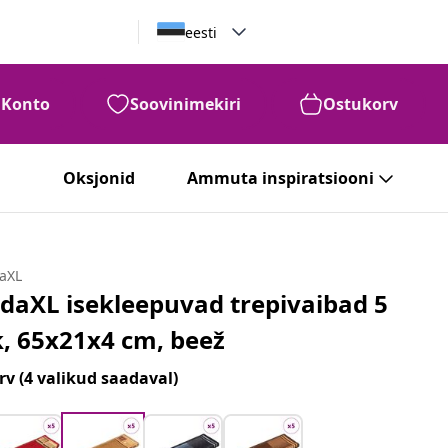
eesti
Konto
Soovinimekiri
Ostukorv
Oksjonid
Ammuta inspiratsiooni
daXL
idaXL isekleepuvad trepivaibad 5
k, 65x21x4 cm, beež
rv
(4 valikud saadaval)