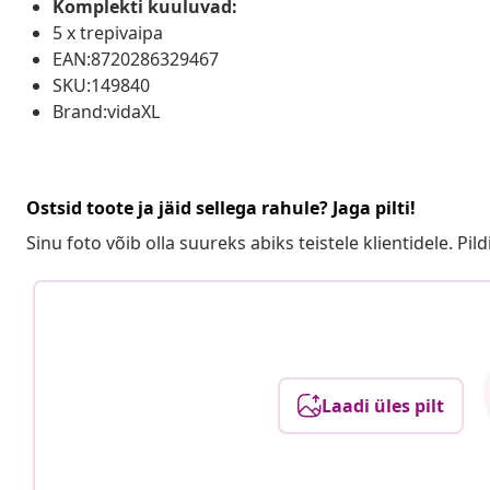
Komplekti kuuluvad:
5 x trepivaipa
EAN:8720286329467
SKU:149840
Brand:vidaXL
Ostsid toote ja jäid sellega rahule? Jaga pilti!
Sinu foto võib olla suureks abiks teistele klientidele. Pild
Laadi üles pilt