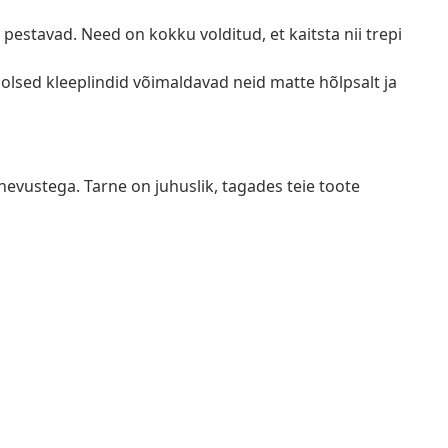
estavad. Need on kokku volditud, et kaitsta nii trepi
olsed kleeplindid võimaldavad neid matte hõlpsalt ja
nevustega. Tarne on juhuslik, tagades teie toote