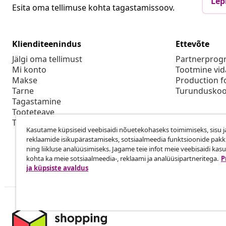
Lep
Esita oma tellimuse kohta tagastamissoov.
Klienditeenindus
Ettevõte
Jälgi oma tellimust
Partnerpro
Mi konto
Tootmine vid
Makse
Production f
Tarne
Turunduskoo
Tagastamine
Tooteteave
Tellimus
Kasutame küpsiseid veebisaidi nõuetekohaseks toimimiseks, sisu j
reklaamide isikupärastamiseks, sotsiaalmeedia funktsioonide pak
ning liikluse analüüsimiseks. Jagame teie infot meie veebisaidi kas
kohta ka meie sotsiaalmeedia-, reklaami ja analüüsipartneritega.
P
ja küpsiste avaldus