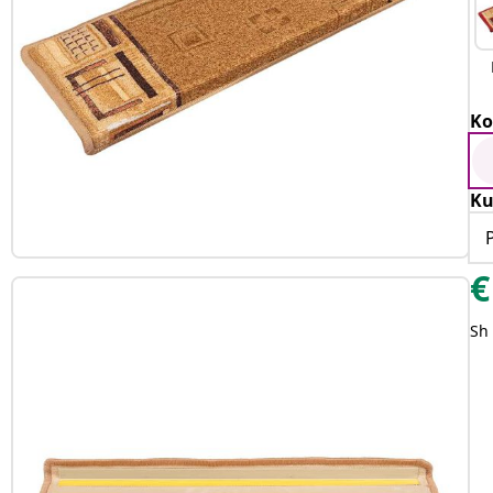
Ko
Ku
€
Sh