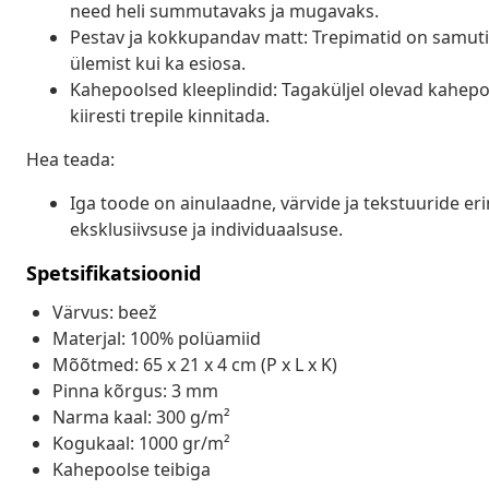
need heli summutavaks ja mugavaks.
Pestav ja kokkupandav matt: Trepimatid on samuti p
ülemist kui ka esiosa.
Kahepoolsed kleeplindid: Tagaküljel olevad kahepo
kiiresti trepile kinnitada.
Hea teada:
Iga toode on ainulaadne, värvide ja tekstuuride eri
eksklusiivsuse ja individuaalsuse.
Spetsifikatsioonid
Värvus: beež
Materjal: 100% polüamiid
Mõõtmed: 65 x 21 x 4 cm (P x L x K)
Pinna kõrgus: 3 mm
Narma kaal: 300 g/m²
Kogukaal: 1000 gr/m²
Kahepoolse teibiga