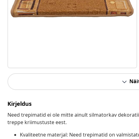
Näit
Kirjeldus
Need trepimatid ei ole mitte ainult silmatorkav dekoratii
treppe kriimustuste eest.
Kvaliteetne materjal: Need trepimatid on valmista