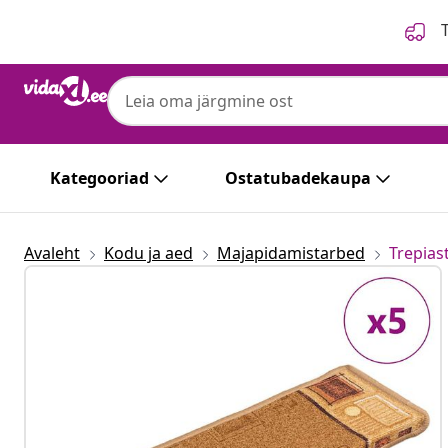
Eelmine
Järgmine
T
Kategooriad
Ostatubadekaupa
Avaleht
Kodu ja aed
Majapidamistarbed
Trepias