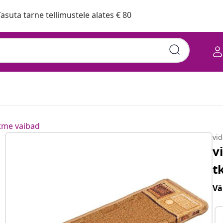
asuta tarne tellimustele alates € 80
tme vaibad
vi
v
t
Vä