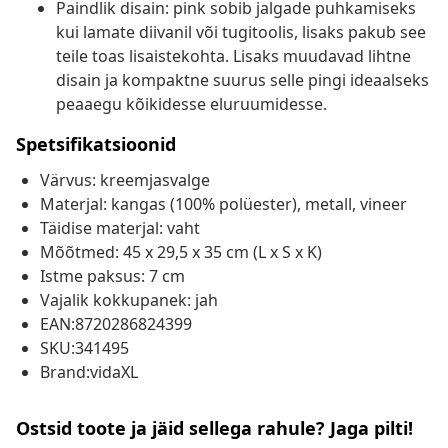
Paindlik disain: pink sobib jalgade puhkamiseks
kui lamate diivanil või tugitoolis, lisaks pakub see
teile toas lisaistekohta. Lisaks muudavad lihtne
disain ja kompaktne suurus selle pingi ideaalseks
peaaegu kõikidesse eluruumidesse.
Spetsifikatsioonid
Värvus: kreemjasvalge
Materjal: kangas (100% polüester), metall, vineer
Täidise materjal: vaht
Mõõtmed: 45 x 29,5 x 35 cm (L x S x K)
Istme paksus: 7 cm
Vajalik kokkupanek: jah
EAN:8720286824399
SKU:341495
Brand:vidaXL
Ostsid toote ja jäid sellega rahule? Jaga pilti!