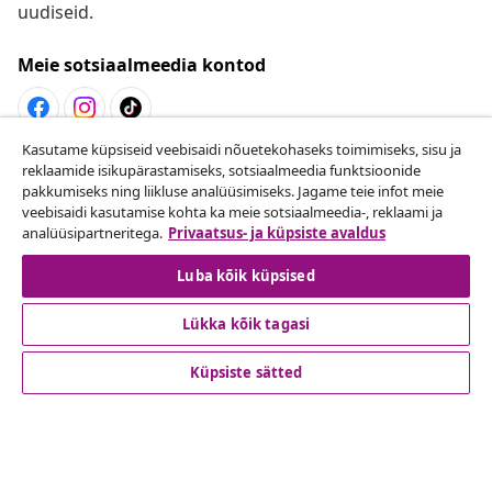
uudiseid.
Meie sotsiaalmeedia kontod
Kasutame küpsiseid veebisaidi nõuetekohaseks toimimiseks, sisu ja
Lepingust taganemine
reklaamide isikupärastamiseks, sotsiaalmeedia funktsioonide
pakkumiseks ning liikluse analüüsimiseks. Jagame teie infot meie
Esita oma tellimuse kohta tagastamissoov.
veebisaidi kasutamise kohta ka meie sotsiaalmeedia-, reklaami ja
analüüsipartneritega.
Privaatsus- ja küpsiste avaldus
Lepingust taganemine
Luba kõik küpsised
Lükka kõik tagasi
Klienditeenindus
Küpsiste sätted
Ettevõte
vidaXL