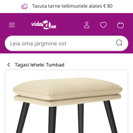
Eelmine
Järgmine
Tasuta tarne tellimustele alates € 80
Tagasi lehele: Tumbad
Köögikollektsi
#sharemevidaxl