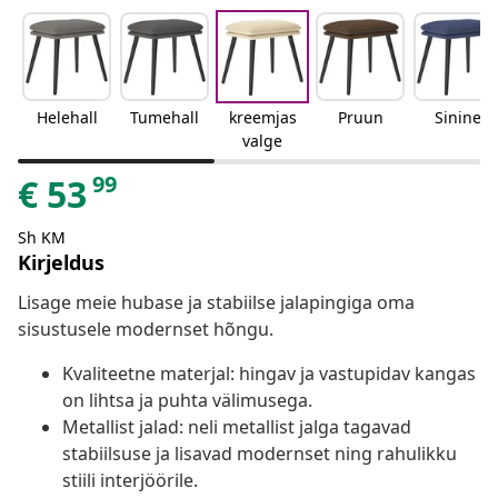
Helehall
Tumehall
kreemjas
Pruun
Sinine
valge
99
€
53
Sh KM
Kirjeldus
Lisage meie hubase ja stabiilse jalapingiga oma
sisustusele modernset hõngu.
Kvaliteetne materjal: hingav ja vastupidav kangas
on lihtsa ja puhta välimusega.
Metallist jalad: neli metallist jalga tagavad
stabiilsuse ja lisavad modernset ning rahulikku
stiili interjöörile.