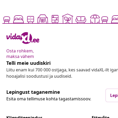
Osta rohkem,
maksa vähem
Telli meie uudiskiri
Liitu enam kui 700 000 ostjaga, kes saavad vidaXL-ilt ig
hooajalisi soodustusi ja uudiseid.
Lepingust taganemine
Lep
Esita oma tellimuse kohta tagastamissoov.
Klienditeenindus
Ettevõte