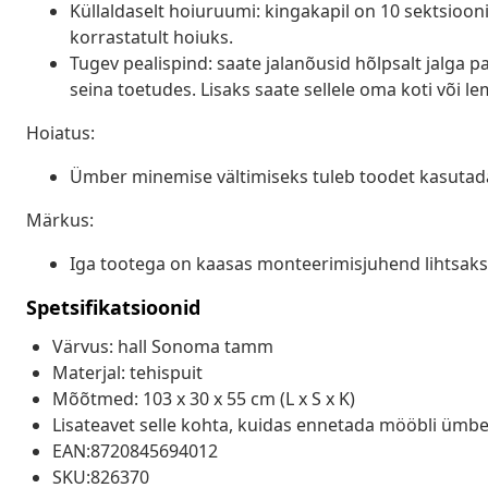
Küllaldaselt hoiuruumi: kingakapil on 10 sektsioon
korrastatult hoiuks.
Tugev pealispind: saate jalanõusid hõlpsalt jalga pan
seina toetudes. Lisaks saate sellele oma koti või 
Hoiatus:
Ümber minemise vältimiseks tuleb toodet kasutada
Märkus:
Iga tootega on kaasas monteerimisjuhend lihtsak
Spetsifikatsioonid
Värvus: hall Sonoma tamm
Materjal: tehispuit
Mõõtmed: 103 x 30 x 55 cm (L x S x K)
Lisateavet selle kohta, kuidas ennetada mööbli ümbe
EAN:8720845694012
SKU:826370