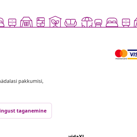
anädalasi pakkumisi,
ingust taganemine
vidaXL