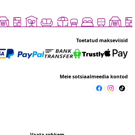
Toetatud makseviisid
Meie sotsiaalmeedia kontod
Vaata rohkem