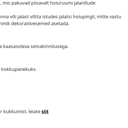
i, mis pakuvad piisavalt hoiuruumi jalanõude
na või jalast võtta istudes jalatsi hoiupingil, mitte vastu
lemmik dekoratiivesemed asetada.
 kaasasoleva seinakinnitusega.
s kokkupanekuks.
r kukkumist, leiate
siit