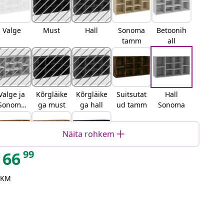
Valge
Must
Hall
Sonoma
Betoonih
tamm
all
Valge ja
Kõrgläike
Kõrgläike
Suitsutat
Hall
Sonoma
ga must
ga hall
ud tamm
Sonoma
tamm
Näita rohkem
99
66
ana puit
Artisan
Must
tamm
tamm
 KM