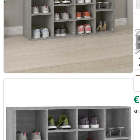
€
V
Sh