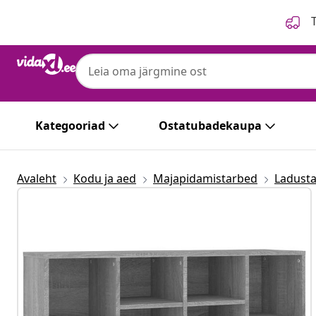
Eelmine
Järgmine
T
Kategooriad
Ostatubadekaupa
Avaleht
Kodu ja aed
Majapidamistarbed
Ladusta