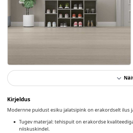
Näit
Kirjeldus
Modernne puidust esiku jalatsipink on erakordselt ilu
Tugev materjal: tehispuit on erakordse kvaliteediga 
niiskuskindel.