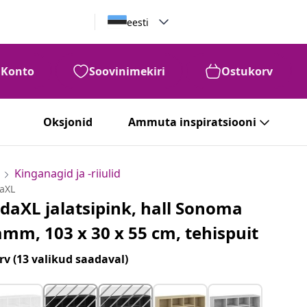
eesti
Konto
Soovinimekiri
Ostukorv
Oksjonid
Ammuta inspiratsiooni
Kinganagid ja -riiulid
daXL
idaXL jalatsipink, hall Sonoma
amm, 103 x 30 x 55 cm, tehispuit
rv
(13 valikud saadaval)