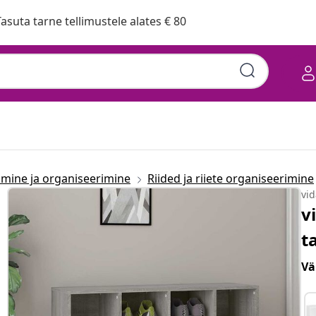
asuta tarne tellimustele alates € 80
mine ja organiseerimine
Riided ja riiete organiseerimine
vi
v
t
Vä