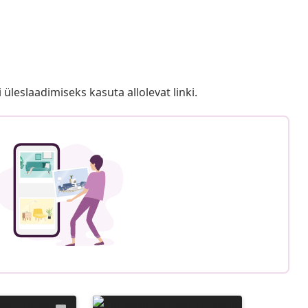
i üleslaadimiseks kasuta allolevat linki.