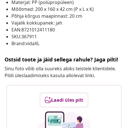
Materjal: PP (polüpropüleen)
Mõõtmed: 200 x 160 x 42 cm (P x L x K)
Põhja kõrgus maapinnast: 20 cm
Vajalik kokkupanek: jah
EAN:8721012411180
SKU:367911
Brand:vidaXL
Ostsid toote ja jäid sellega rahule? Jaga pilti!
Sinu foto võib olla suureks abiks teistele klientidele.
Pildi üleslaadimiseks kasuta allolevat linki.
Laadi üles pilt