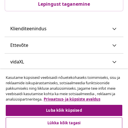
Lepingust taganemine
Klienditeenindus
Ettevõte
vidaXL
Kasutame küpsiseid veebisaidi nõuetekohaseks toimimiseks, sisu ja
Vaata rohkem
reklaamide isikupärastamiseks, sotsiaalmeedia funktsioonide
pakkumiseks ning liikluse analüüsimiseks. Jagame teie infot meie
veebisaidi kasutamise kohta ka meie sotsiaalmeedia-, reklaami ja
analüüsipartneritega.
Privaatsus- ja küpsiste avaldus
Luba kõik küpsised
Lükka kõik tagasi
© 2008-2026 vidaXL www.vidaxl.ee on vidaXL Marketplace