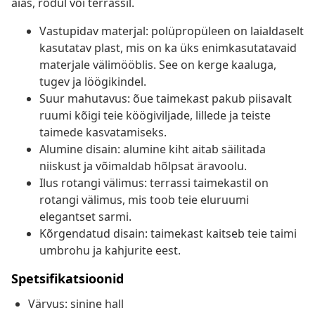
aias, rõdul või terrassil.
Vastupidav materjal: polüpropüleen on laialdaselt
kasutatav plast, mis on ka üks enimkasutatavaid
materjale välimööblis. See on kerge kaaluga,
tugev ja löögikindel.
Suur mahutavus: õue taimekast pakub piisavalt
ruumi kõigi teie köögiviljade, lillede ja teiste
taimede kasvatamiseks.
Alumine disain: alumine kiht aitab säilitada
niiskust ja võimaldab hõlpsat äravoolu.
Ilus rotangi välimus: terrassi taimekastil on
rotangi välimus, mis toob teie eluruumi
elegantset sarmi.
Kõrgendatud disain: taimekast kaitseb teie taimi
umbrohu ja kahjurite eest.
Spetsifikatsioonid
Värvus: sinine hall