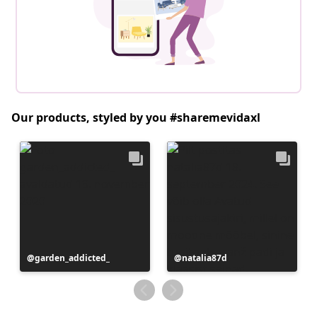
Our products, styled by you #sharemevidaxl
Postitus
garden_addicted_
Postitus
natalia87d
avaldatud
avaldatud