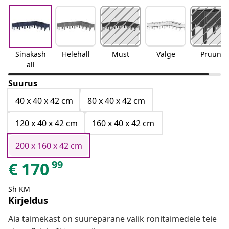
Sinakash
Helehall
Must
Valge
Pruun
all
Suurus
40 x 40 x 42 cm
80 x 40 x 42 cm
120 x 40 x 42 cm
160 x 40 x 42 cm
200 x 160 x 42 cm
99
€
170
Sh KM
Kirjeldus
Aia taimekast on suurepärane valik ronitaimedele teie