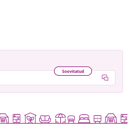
namele_
ud
Soovitatud