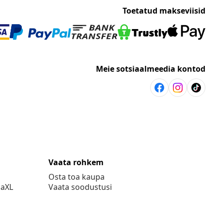
Toetatud makseviisid
Meie sotsiaalmeedia kontod
Vaata rohkem
Osta toa kaupa
daXL
Vaata soodustusi