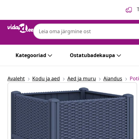
Eelmine
Järgmine
T
Kategooriad
Ostatubadekaupa
Avaleht
Kodu ja aed
Aed ja muru
Aiandus
Poti