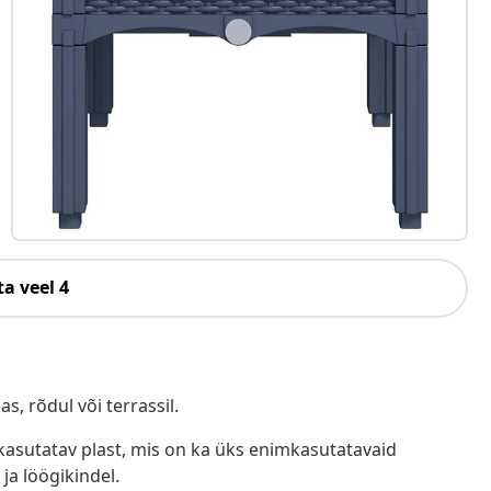
a veel 4
s, rõdul või terrassil.
 kasutatav plast, mis on ka üks enimkasutatavaid
ja löögikindel.