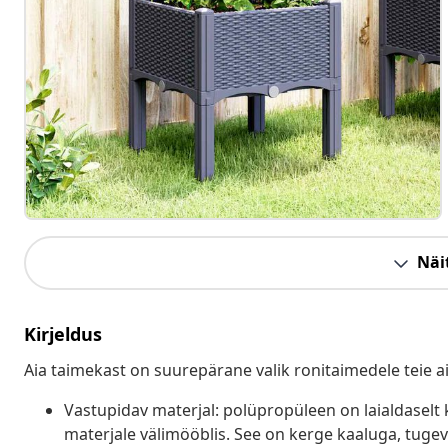
Näit
Kirjeldus
Aia taimekast on suurepärane valik ronitaimedele teie aia
Vastupidav materjal: polüpropüleen on laialdaselt
materjale välimööblis. See on kerge kaaluga, tugev 