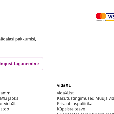
anädalasi pakkumisi,
ingust taganemine
vidaXL
gramm
vidaXList
aXLi jaoks
Kasutustingimused Müüja vi
or vidaXL
Privaatsuspoliitika
stoo
Küpsiste teave