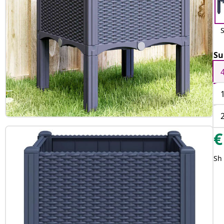
Su
€
Sh