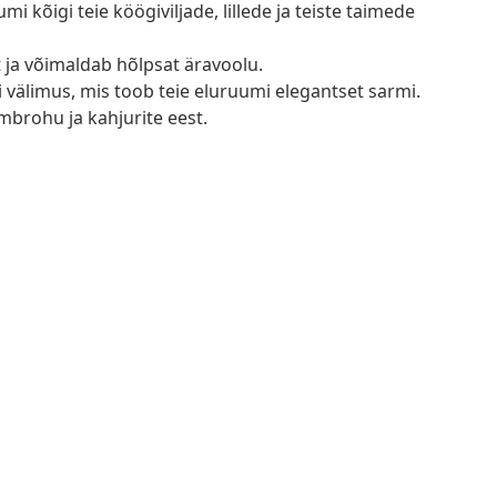
 kõigi teie köögiviljade, lillede ja teiste taimede
st ja võimaldab hõlpsat äravoolu.
gi välimus, mis toob teie eluruumi elegantset sarmi.
mbrohu ja kahjurite eest.