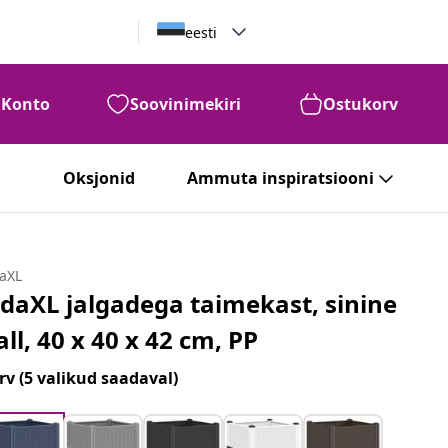
eesti
Konto
Soovinimekiri
Ostukorv
Oksjonid
Ammuta inspiratsiooni
daXL
idaXL jalgadega taimekast, sinine
all, 40 x 40 x 42 cm, PP
rv
(5 valikud saadaval)