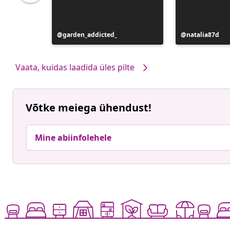
Postitus
garden_addicted_
Postitus
natalia87d
avaldatud
avaldatud
Vaata, kuidas laadida üles pilte
Võtke meiega ühendust!
Mine abiinfolehele