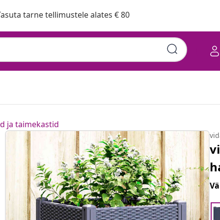
asuta tarne tellimustele alates € 80
d ja taimekastid
vi
v
h
Vä