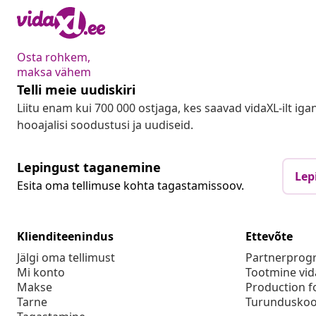
Osta rohkem,
maksa vähem
Telli meie uudiskiri
Liitu enam kui 700 000 ostjaga, kes saavad vidaXL-ilt ig
hooajalisi soodustusi ja uudiseid.
Lepingust taganemine
Lep
Esita oma tellimuse kohta tagastamissoov.
Klienditeenindus
Ettevõte
Jälgi oma tellimust
Partnerpro
Mi konto
Tootmine vid
Makse
Production f
Tarne
Turunduskoo