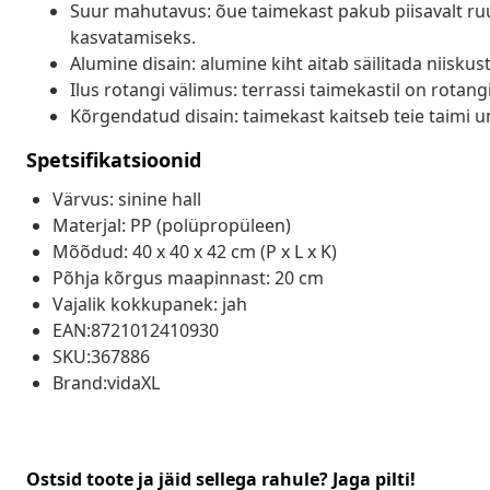
Suur mahutavus: õue taimekast pakub piisavalt ruumi
kasvatamiseks.
Alumine disain: alumine kiht aitab säilitada niisku
Ilus rotangi välimus: terrassi taimekastil on rotan
Kõrgendatud disain: taimekast kaitseb teie taimi u
Spetsifikatsioonid
Värvus: sinine hall
Materjal: PP (polüpropüleen)
Mõõdud: 40 x 40 x 42 cm (P x L x K)
Põhja kõrgus maapinnast: 20 cm
Vajalik kokkupanek: jah
EAN:8721012410930
SKU:367886
Brand:vidaXL
Ostsid toote ja jäid sellega rahule? Jaga pilti!