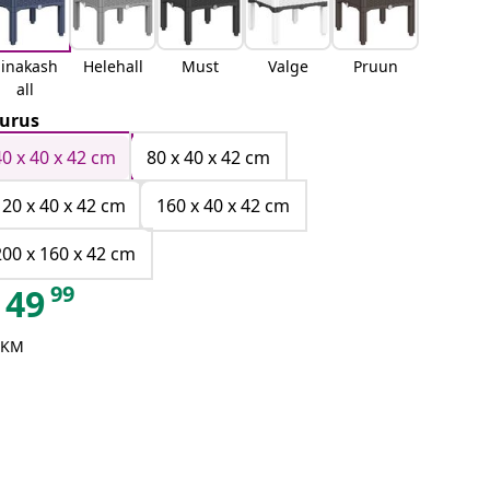
Sinakash
Helehall
Must
Valge
Pruun
all
urus
40 x 40 x 42 cm
80 x 40 x 42 cm
120 x 40 x 42 cm
160 x 40 x 42 cm
200 x 160 x 42 cm
99
49
 KM