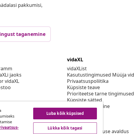
anädalasi pakkumisi,
ingust taganemine
vidaXL
gramm
vidaXList
aXLi jaoks
Kasutustingimused Müüja vi
or vidaXL
Privaatsuspoliitika
stoo
Küpsiste teave
Prioriteetse tarne tingimused
Küpsiste sätted
vidaXLis töötamine
a
Turvalisus
Luba kõik küpsised
kumiseks
Eli vastutav isik
utamise
EPR poliitika
rivaatsus-
Lükka kõik tagasi
Juurdepääsetavuse avaldus