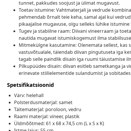
tunnet, pakkudes soojust ja ülimat mugavust.
Toetav istumine: Vahtmaterjali ja vedrude kombina
pehmendab õrnalt teie keha, samal ajal kui vedrud 
pikaajalise mugavuse, olgu selleks lühike istumin
Tugev ja stabiilne raam: Diivani vineerraam ja toe
nautida mugavat istumiskogemust ilma stabiilsus
Mitmekülgne kasutamine: Olenemata sellest, kas s
vastuvõtualale, täiendab diivan pingutuseta iga k
tagab selle paindlik disain iga ruumi täiustamise il
Pilkupüüdev disain: diivan esitleb sametkanga ja v
erinevate stiilielementide sulandumist ja sobitades 
Spetsifikatsioonid
Värv: helehall
Polsterdusmaterjal: samet
Täitematerjal: poroloon, vedru
Raami materjal: vineer, plastik
Üldmõõtmed: 61 x 68 x 74,5 cm (L x S x K)
Istme laius: 55 cm