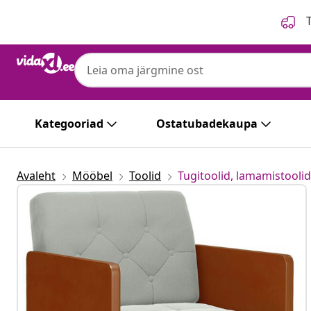
Eelmine
Järgmine
T
Kategooriad
Ostatubadekaupa
Avaleht
Mööbel
Toolid
Tugitoolid, lamamistoolid 