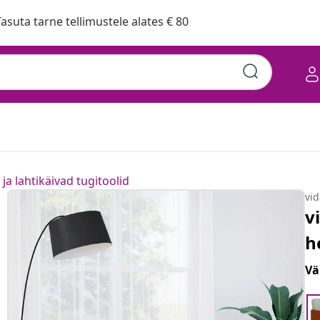
asuta tarne tellimustele alates € 80
ja lahtikäivad tugitoolid
vi
v
h
Vä