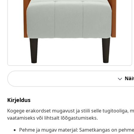
Näit
Kirjeldus
Kogege erakordset mugavust ja stiili selle tugitooliga, m
vaatamiseks või lihtsalt lõõgastumiseks.
Pehme ja mugav materjal: Sametkangas on pehme j