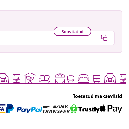
Soovitatud
Toetatud makseviisid