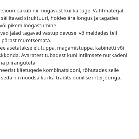
tsioon pakub nii mugavust kui ka tuge. Vahtmaterjal
säilitavad struktuuri, hoides ära longus ja tagades
e või pikem lõõgastumine.
tavad jalad tagavad vastupidavuse, võimaldades teil
e pärast muretsemata.
ee asetatakse elutuppa, magamistuppa, kabinetti või
eskkonda. Avaratest tubadest kuni intiimsete nurkadeni
ma piiranguteta.
ineerist käetugede kombinatsiooni, rõhutades selle
seda nii moodsa kui ka traditsioonilise interjööriga.