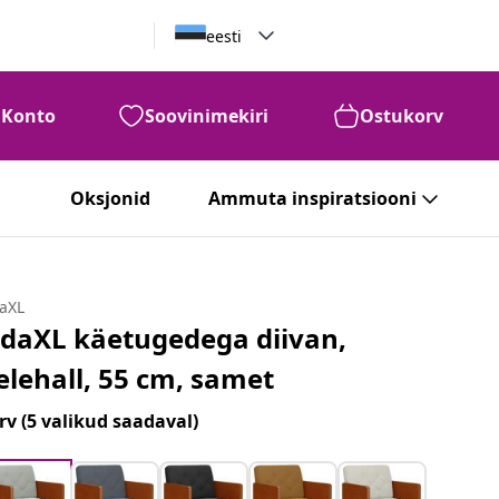
eesti
Konto
Soovinimekiri
Ostukorv
Oksjonid
Ammuta inspiratsiooni
daXL
idaXL käetugedega diivan,
elehall, 55 cm, samet
rv
(5 valikud saadaval)