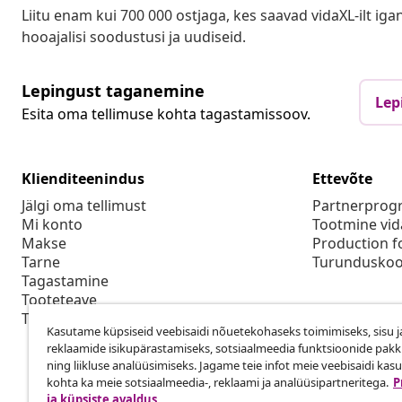
Liitu enam kui 700 000 ostjaga, kes saavad vidaXL-ilt ig
hooajalisi soodustusi ja uudiseid.
Lepingust taganemine
Lep
Esita oma tellimuse kohta tagastamissoov.
Klienditeenindus
Ettevõte
Jälgi oma tellimust
Partnerpro
Mi konto
Tootmine vid
Makse
Production f
Tarne
Turunduskoo
Tagastamine
Tooteteave
Tellimus
Kasutame küpsiseid veebisaidi nõuetekohaseks toimimiseks, sisu j
reklaamide isikupärastamiseks, sotsiaalmeedia funktsioonide pak
ning liikluse analüüsimiseks. Jagame teie infot meie veebisaidi kas
kohta ka meie sotsiaalmeedia-, reklaami ja analüüsipartneritega.
P
ja küpsiste avaldus