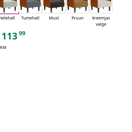
Helehall
Tumehall
Must
Pruun
kreemjas
valge
99
113
 KM