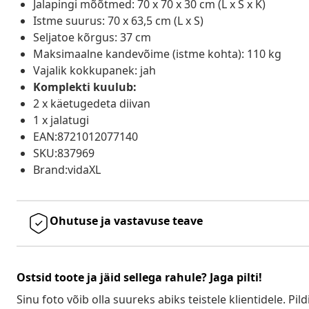
Jalapingi mõõtmed: 70 x 70 x 30 cm (L x S x K)
Istme suurus: 70 x 63,5 cm (L x S)
Seljatoe kõrgus: 37 cm
Maksimaalne kandevõime (istme kohta): 110 kg
Vajalik kokkupanek: jah
Komplekti kuulub:
2 x käetugedeta diivan
1 x jalatugi
EAN:8721012077140
SKU:837969
Brand:vidaXL
Ohutuse ja vastavuse teave
Ostsid toote ja jäid sellega rahule? Jaga pilti!
Sinu foto võib olla suureks abiks teistele klientidele. Pild