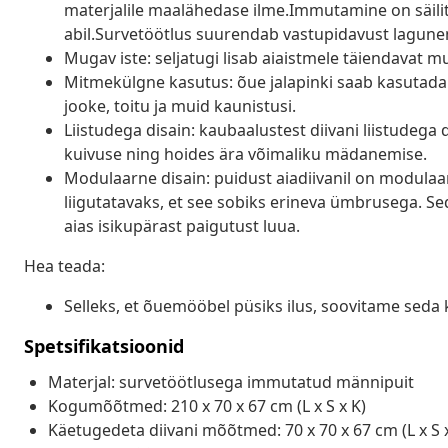
materjalile maalähedase ilme.Immutamine on säilit
abil.Survetöötlus suurendab vastupidavust lagunem
Mugav iste: seljatugi lisab aiaistmele täiendavat m
Mitmekülgne kasutus: õue jalapinki saab kasutada 
jooke, toitu ja muid kaunistusi.
Liistudega disain: kaubaalustest diivani liistudega
kuivuse ning hoides ära võimaliku mädanemise.
Modulaarne disain: puidust aiadiivanil on modulaar
liigutatavaks, et see sobiks erineva ümbrusega. S
aias isikupärast paigutust luua.
Hea teada:
Selleks, et õuemööbel püsiks ilus, soovitame seda 
Spetsifikatsioonid
Materjal: survetöötlusega immutatud männipuit
Kogumõõtmed: 210 x 70 x 67 cm (L x S x K)
Käetugedeta diivani mõõtmed: 70 x 70 x 67 cm (L x S 