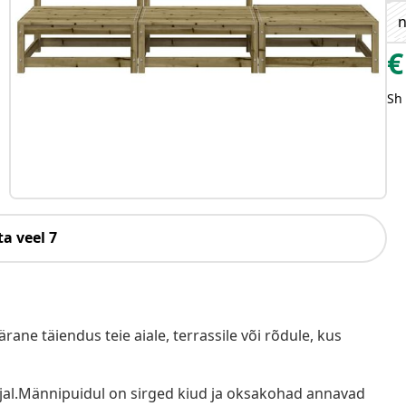
n
€
Sh
a veel 7
ane täiendus teie aiale, terrassile või rõdule, kus
rjal.Männipuidul on sirged kiud ja oksakohad annavad