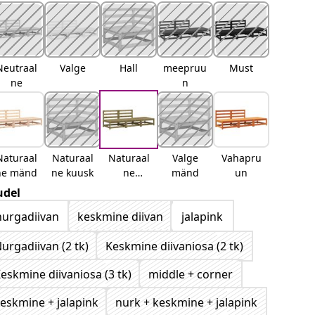
Neutraal
Valge
Hall
meepruu
Must
ne
n
Naturaal
Naturaal
Naturaal
Valge
Vahapru
ne mänd
ne kuusk
ne
mänd
un
immutat
del
ud
nurgadiivan
keskmine diivan
jalapink
urgadiivan (2 tk)
Keskmine diivaniosa (2 tk)
eskmine diivaniosa (3 tk)
middle + corner
eskmine + jalapink
nurk + keskmine + jalapink