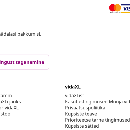
anädalasi pakkumisi,
ingust taganemine
vidaXL
gramm
vidaXList
aXLi jaoks
Kasutustingimused Müüja vi
or vidaXL
Privaatsuspoliitika
stoo
Küpsiste teave
Prioriteetse tarne tingimused
Küpsiste sätted