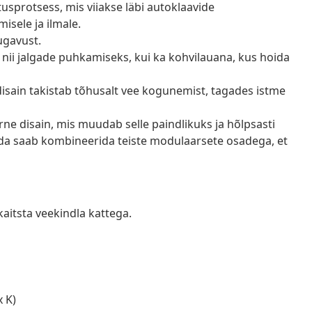
usprotsess, mis viiakse läbi autoklaavide
isele ja ilmale.
ugavust.
nii jalgade puhkamiseks, kui ka kohvilauana, kus hoida
 disain takistab tõhusalt vee kogunemist, tagades istme
ne disain, mis muudab selle paindlikuks ja hõlpsasti
eda saab kombineerida teiste modulaarsete osadega, et
kaitsta veekindla kattega.
x K)