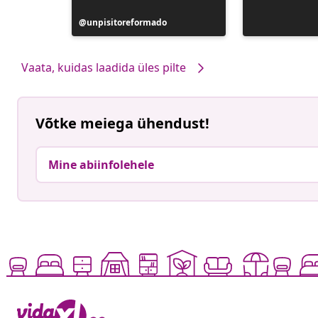
Postitus
unpisitoreformado
avaldatud
Vaata, kuidas laadida üles pilte
Võtke meiega ühendust!
Mine abiinfolehele