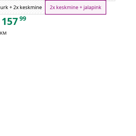
urk + 2x keskmine
2x keskmine + jalapink
99
157
 KM