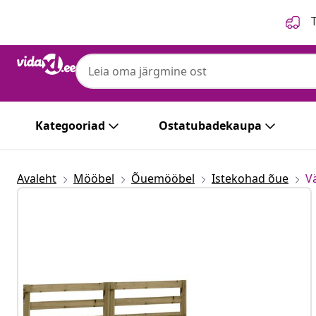
Eelmine
Järgmine
T
Kategooriad
Ostatubadekaupa
Avaleht
Mööbel
Õuemööbel
Istekohad õue
Vä