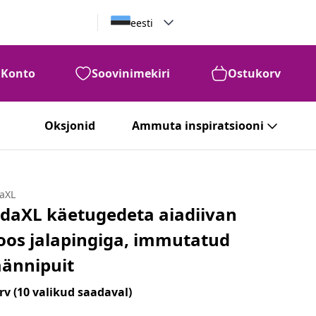
eesti
Konto
Soovinimekiri
Ostukorv
Oksjonid
Ammuta inspiratsiooni
daXL
idaXL käetugedeta aiadiivan
oos jalapingiga, immutatud
ännipuit
rv
(10 valikud saadaval)