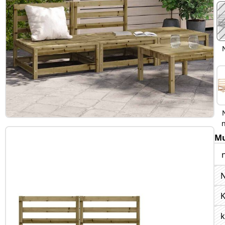
Mu
N
K
k