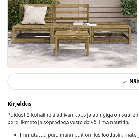
Näit
Kirjeldus
Puidust 2-kohaline aiadiivan koos jalapingiga on suurepär
pereliikmete ja sõpradega vestelda või ilma nautida.
Immutatud puit: männipuit on ilus looduslik mate