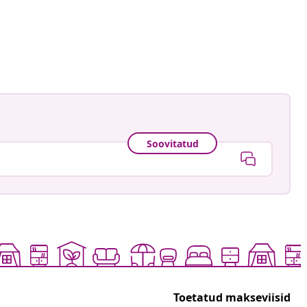
caatje
ud
Soovitatud
Toetatud makseviisid