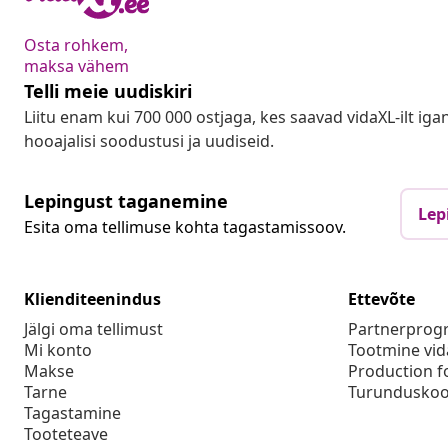
Osta rohkem,
maksa vähem
Telli meie uudiskiri
Liitu enam kui 700 000 ostjaga, kes saavad vidaXL-ilt ig
hooajalisi soodustusi ja uudiseid.
Lepingust taganemine
Lep
Esita oma tellimuse kohta tagastamissoov.
Klienditeenindus
Ettevõte
Jälgi oma tellimust
Partnerpro
Mi konto
Tootmine vid
Makse
Production f
Tarne
Turunduskoo
Tagastamine
Tooteteave