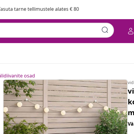
asuta tarne tellimustele alates € 80
lidiivanite osad
vi
v
k
m
Vä