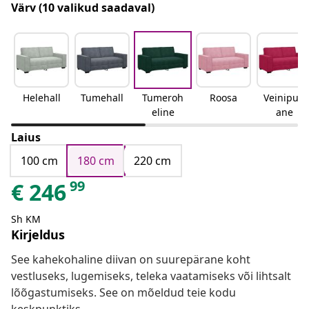
Värv
(10 valikud saadaval)
Helehall
Tumehall
Tumeroh
Roosa
Veinipun
eline
ane
Laius
100 cm
180 cm
220 cm
99
€
246
Sh KM
Kirjeldus
See kahekohaline diivan on suurepärane koht
vestluseks, lugemiseks, teleka vaatamiseks või lihtsalt
lõõgastumiseks. See on mõeldud teie kodu