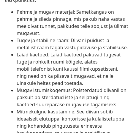
keskpunktiks.
Pehme ja mugav materjal: Sametkangas on
pehme ja sileda pinnaga, mis pakub naha vastas
meeldivat tunnet, pakkudes teile soojust ja ülimat
mugavust.
Tugev ja stabiilne raam: Diivani puidust ja
metallist raam tagab vastupidavuse ja stabiilsuse.
Laiad käetoed: Laiad käetoed pakuvad tugevat
tuge ja rohkelt ruumi kõigele, alates
mobiiltelefonist kuni kaussi filmiküpsetisteni,
ning need on ka piisavalt mugavad, et neile
uinakule heites pead toetada.
Mugav istumiskogemus: Polsterdatud diivanil on
paksult polsterdatud iste ja seljatugi ning
käetoed suurepärase mugavuse tagamiseks.
Mitmekülgne kasutamine: See diivan sobib
ideaalselt elutuppa, kontorisse ja külalistetuppa
ning kohandub pingutuseta erinevate