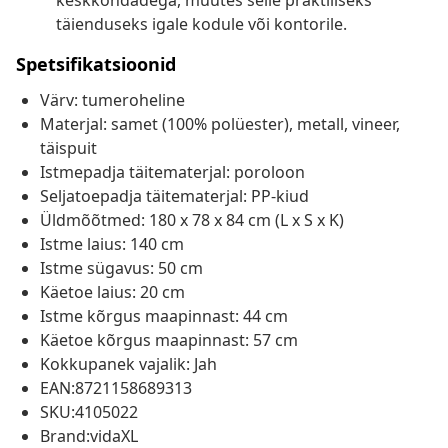
keskkondadega, muutes selle praktiliseks
täienduseks igale kodule või kontorile.
Spetsifikatsioonid
Värv: tumeroheline
Materjal: samet (100% polüester), metall, vineer,
täispuit
Istmepadja täitematerjal: poroloon
Seljatoepadja täitematerjal: PP-kiud
Üldmõõtmed: 180 x 78 x 84 cm (L x S x K)
Istme laius: 140 cm
Istme sügavus: 50 cm
Käetoe laius: 20 cm
Istme kõrgus maapinnast: 44 cm
Käetoe kõrgus maapinnast: 57 cm
Kokkupanek vajalik: Jah
EAN:8721158689313
SKU:4105022
Brand:vidaXL