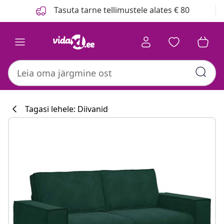
Eelmine
Järgmine
Tasuta tarne tellimustele alates € 80
Tagasi lehele: Diivanid
Köögikollektsi
#sharemevidaxl