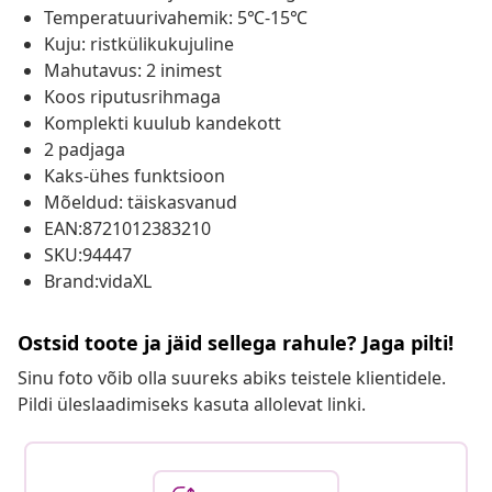
Temperatuurivahemik: 5℃-15℃
Kuju: ristkülikukujuline
Mahutavus: 2 inimest
Koos riputusrihmaga
Komplekti kuulub kandekott
2 padjaga
Kaks-ühes funktsioon
Mõeldud: täiskasvanud
EAN:8721012383210
SKU:94447
Brand:vidaXL
Ostsid toote ja jäid sellega rahule? Jaga pilti!
Sinu foto võib olla suureks abiks teistele klientidele.
Pildi üleslaadimiseks kasuta allolevat linki.