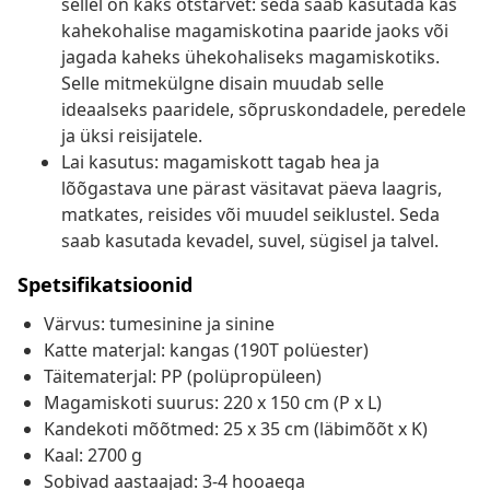
sellel on kaks otstarvet: seda saab kasutada kas
kahekohalise magamiskotina paaride jaoks või
jagada kaheks ühekohaliseks magamiskotiks.
Selle mitmekülgne disain muudab selle
ideaalseks paaridele, sõpruskondadele, peredele
ja üksi reisijatele.
Lai kasutus: magamiskott tagab hea ja
lõõgastava une pärast väsitavat päeva laagris,
matkates, reisides või muudel seiklustel. Seda
saab kasutada kevadel, suvel, sügisel ja talvel.
Spetsifikatsioonid
Värvus: tumesinine ja sinine
Katte materjal: kangas (190T polüester)
Täitematerjal: PP (polüpropüleen)
Magamiskoti suurus: 220 x 150 cm (P x L)
Kandekoti mõõtmed: 25 x 35 cm (läbimõõt x K)
Kaal: 2700 g
Sobivad aastaajad: 3-4 hooaega