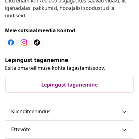
Liitu enam kui 700 000 ostjaga, kes saavad vidaXL-ilt
iganädalasi pakkumisi, hooajalisi soodustusi ja
uudiseid.
Meie sotsiaalmeedia kontod
Lepingust taganemine
Esita oma tellimuse kohta tagastamissoov.
Lepingust taganemine
Klienditeenindus
Ettevõte