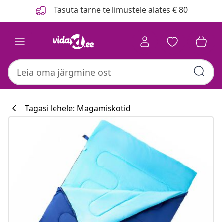
Eelmine
Järgmine
Tasuta tarne tellimustele alates € 80
Tagasi lehele: Magamiskotid
Köögikollektsi
#sharemevidaxl