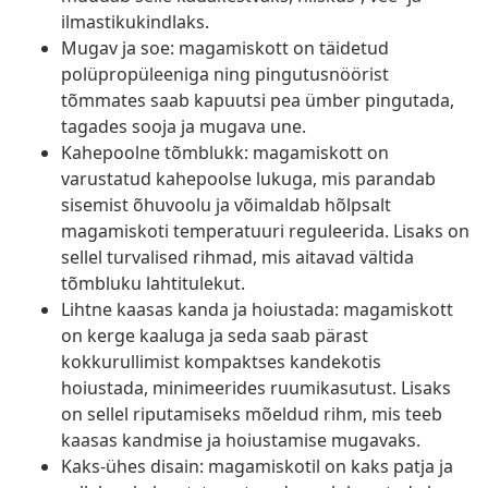
ilmastikukindlaks.
Mugav ja soe: magamiskott on täidetud
polüpropüleeniga ning pingutusnöörist
tõmmates saab kapuutsi pea ümber pingutada,
tagades sooja ja mugava une.
Kahepoolne tõmblukk: magamiskott on
varustatud kahepoolse lukuga, mis parandab
sisemist õhuvoolu ja võimaldab hõlpsalt
magamiskoti temperatuuri reguleerida. Lisaks on
sellel turvalised rihmad, mis aitavad vältida
tõmbluku lahtitulekut.
Lihtne kaasas kanda ja hoiustada: magamiskott
on kerge kaaluga ja seda saab pärast
kokkurullimist kompaktses kandekotis
hoiustada, minimeerides ruumikasutust. Lisaks
on sellel riputamiseks mõeldud rihm, mis teeb
kaasas kandmise ja hoiustamise mugavaks.
Kaks-ühes disain: magamiskotil on kaks patja ja