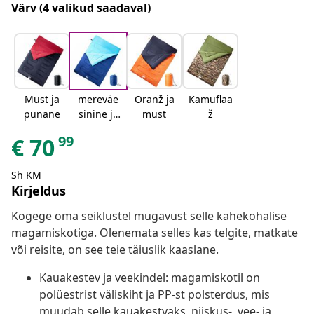
Värv
(4 valikud saadaval)
Must ja
mereväe
Oranž ja
Kamuflaa
punane
sinine ja
must
ž
sinine
99
€
70
Sh KM
Kirjeldus
Kogege oma seiklustel mugavust selle kahekohalise
magamiskotiga. Olenemata selles kas telgite, matkate
või reisite, on see teie täiuslik kaaslane.
Kauakestev ja veekindel: magamiskotil on
polüestrist väliskiht ja PP-st polsterdus, mis
muudab selle kauakestvaks, niiskus-, vee- ja