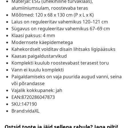
Materjal: ESG (ühekihiline turvaklaas),
alumiiniumsulam, roostevaba teras
Mõõtmed: 120 x 68 x 130 cm (P x L x K)
Laius on reguleeritav vahemikus 120–121 cm
Sügavus on reguleeritav vahemikus 67–69 cm
Klaasi paksus: 4 mm
Modernsete käepidemetega
Kahekordselt volditav disain lihtsaks ligipääsuks
Kaasas paigaldustarvikud
Komplekti kuulub roostevabast terasest toru
Vann ei kuulu komplekti
Paigaldamiseks on vaja puurida augud vanni, seina
või põrandasse
Vajalik kokkupanek: jah
EAN:8720286047873
SKU:147190
Brand:vidaXL
Ostsid toote ja jäid sellega rahule? Jaga pilti!