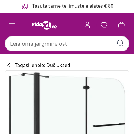
Eelmine
Järgmine
Tasuta tarne tellimustele alates € 80
Tagasi lehele: Dušiuksed
Köögikollektsi
#sharemevidaxl