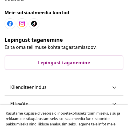
Meie sotsiaalmeedia kontod
Lepingust taganemine
Esita oma tellimuse kohta tagastamissoov.
Lepingust taganemine
Klienditeenindus
Ettevõte
Kasutame küpsiseid veebisaidi nõuetekohaseks toimimiseks, sisu ja
reklaamide isikupärastamiseks, sotsiaalmeedia funktsioonide
vidaXL
pakkumiseks ning liikluse analüüsimiseks. Jagame teie infot meie