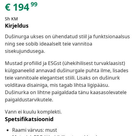
99
€
194
Sh KM
Kirjeldus
Dušinurga ukses on ühendatud stiil ja funktsionaalsus
ning see sobib ideaalselt teie vannitoa
sisekujundusega.
Mustad profiilid ja ESGst (ühekihilisest turvaklaasist)
külgpaneelid annavad dušinurgale puhta ilme, lisades
teie vannitoale elegantset stiili. Lisaks on dušinurk
volditava disainiga, mis tagab lihtsa ligipääsu.
Dušinurka on lihtne paigaldada tänu kaasasolevatele
paigaldustarvikutele.
Vann ei kuulu komplekti.
Spetsifikatsioonid
Raami värvus: must