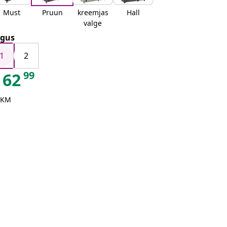
Must
Pruun
kreemjas
Hall
valge
gus
1
2
99
62
 KM