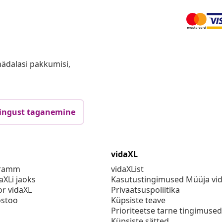
anädalasi pakkumisi,
ingust taganemine
vidaXL
gramm
vidaXList
aXLi jaoks
Kasutustingimused Müüja vi
or vidaXL
Privaatsuspoliitika
stoo
Küpsiste teave
Prioriteetse tarne tingimused
Küpsiste sätted