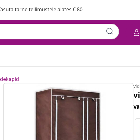
asuta tarne tellimustele alates € 80
iidekapid
vi
v
Vä