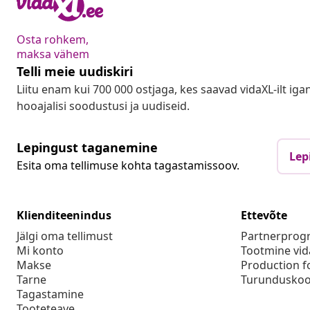
Osta rohkem,
maksa vähem
Telli meie uudiskiri
Liitu enam kui 700 000 ostjaga, kes saavad vidaXL-ilt ig
hooajalisi soodustusi ja uudiseid.
Lepingust taganemine
Lep
Esita oma tellimuse kohta tagastamissoov.
Klienditeenindus
Ettevõte
Jälgi oma tellimust
Partnerpro
Mi konto
Tootmine vid
Makse
Production f
Tarne
Turunduskoo
Tagastamine
Tooteteave