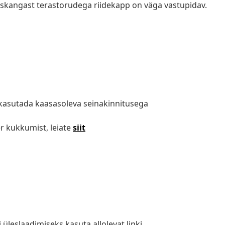
liiskangast terastorudega riidekapp on väga vastupidav.
kasutada kaasasoleva seinakinnitusega
r kukkumist, leiate
siit
i üleslaadimiseks kasuta allolevat linki.