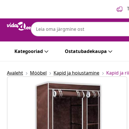
Eelmine
Järgmine
T
Kategooriad
Ostatubadekaupa
Avaleht
Mööbel
Kapid ja hoiustamine
Kapid ja r