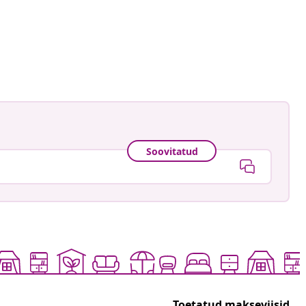
urself
ud
Soovitatud
Toetatud makseviisid