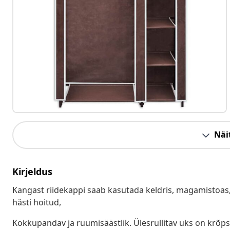
Näit
Kirjeldus
Kangast riidekappi saab kasutada keldris, magamistoas,
hästi hoitud,
Kokkupandav ja ruumisäästlik. Ülesrullitav uks on krõps