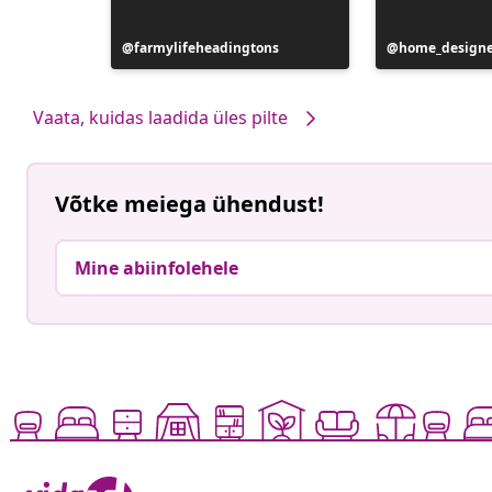
Postitus
farmylifeheadingtons
Postitus
home_designe
avaldatud
avaldatud
Vaata, kuidas laadida üles pilte
Võtke meiega ühendust!
Mine abiinfolehele