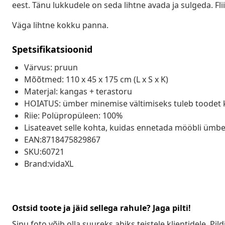
eest. Tänu lukkudele on seda lihtne avada ja sulgeda. F
Väga lihtne kokku panna.
Spetsifikatsioonid
Värvus: pruun
Mõõtmed: 110 x 45 x 175 cm (L x S x K)
Materjal: kangas + terastoru
HOIATUS: ümber minemise vältimiseks tuleb toodet 
Riie: Polüpropüleen: 100%
Lisateavet selle kohta, kuidas ennetada mööbli ümbe
EAN:8718475829867
SKU:60721
Brand:vidaXL
Ostsid toote ja jäid sellega rahule? Jaga pilti!
Sinu foto võib olla suureks abiks teistele klientidele. Pild