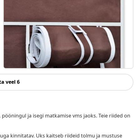
a veel 6
 pööningul ja isegi matkamise vms jaoks. Teie riided on
uga kinnitatav. Uks kaitseb riideid tolmu ja mustuse