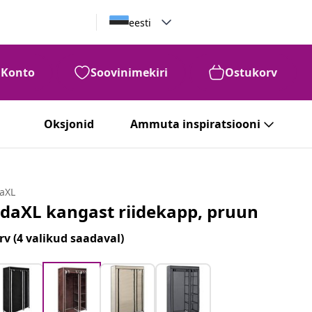
eesti
Konto
Soovinimekiri
Ostukorv
Oksjonid
Ammuta inspiratsiooni
daXL
idaXL kangast riidekapp, pruun
rv
(4 valikud saadaval)