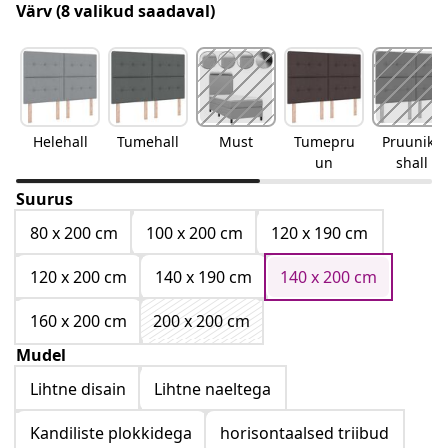
Värv
(8 valikud saadaval)
Helehall
Tumehall
Must
Tumepru
Pruunika
un
shall
Suurus
80 x 200 cm
100 x 200 cm
120 x 190 cm
120 x 200 cm
140 x 190 cm
140 x 200 cm
160 x 200 cm
200 x 200 cm
Mudel
Lihtne disain
Lihtne naeltega
Kandiliste plokkidega
horisontaalsed triibud