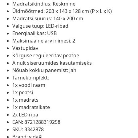
Madratsikindlus: Keskmine
Üldmõõtmed: 203 x 143 x 128 cm (P x L x K)
Madratsi suurus: 140 x 200 cm
Valguse tüüp: LED-ribad
Energiaallikas: USB
Maksimaalne arv inimesi: 2
Vastupidav
Kõrguse reguleeritav peatoe
Ainult siseruumides kasutamiseks
Nõuab kokku panemist: Jah
Tarnekomplekt:
1x voodi raam
1x peatsi
1x madrats
1x madratsikate
2x LED riba
EAN: 8721288319258
SKU: 3342878
Brand: vidaXL