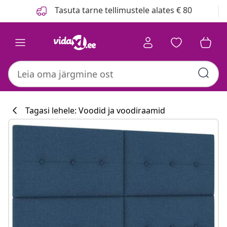
Eelmine
Järgmine
Tasuta tarne tellimustele alates € 80
Tagasi lehele: Voodid ja voodiraamid
Köögikollektsi
#sharemevidaxl