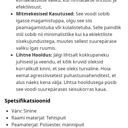
esmaklassilise valiku, kui hinnatakse lihtsust ja
efektiivsust.
Mitmekesised Kasutused:
See voodi sobib
igasse magamistuppa, olgu see siis
peamagamistuba või külalistetuba. Selle paindlik
stiil sobib nii minimalistlike kui ka eklektiliste
sisekujundustega, muutes sellest suurepärase
valiku igas ruumis.
Lihtne Hooldus:
Jälgi lihtsalt kokkupaneku
juhiseid ja veendu, et kõik kruvid oleksid
korralikult kinni, et see oleks turvaline. Hoia
eemal agressiivsetest puhastusvahenditest, et
alus näeks kena välja. Lihtsa hooldusega püsib
see voodi suurepärases seisukorras kaua.
Spetsifikatsioonid
Värv: Sinine
Raami materjal: Tehispuit
Peamaterjal: Polüester, männipuit