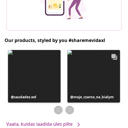
Our products, styled by you #sharemevidaxl
Postitus
saudades.wd
Postitus
moje_czarno_na_bialym
avaldatud
avaldatud
Vaata, kuidas laadida üles pilte