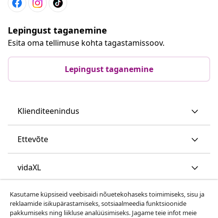
Lepingust taganemine
Esita oma tellimuse kohta tagastamissoov.
Lepingust taganemine
Klienditeenindus
Ettevõte
vidaXL
Kasutame küpsiseid veebisaidi nõuetekohaseks toimimiseks, sisu ja
Vaata rohkem
reklaamide isikupärastamiseks, sotsiaalmeedia funktsioonide
pakkumiseks ning liikluse analüüsimiseks. Jagame teie infot meie