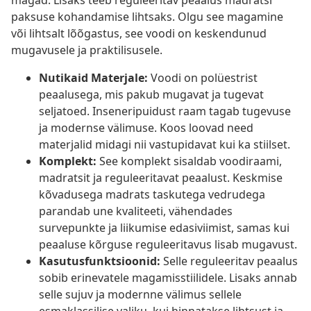
magad. Lisaks teeb reguleeritav peaalus madratsi
paksuse kohandamise lihtsaks. Olgu see magamine
või lihtsalt lõõgastus, see voodi on keskendunud
mugavusele ja praktilisusele.
Nutikaid Materjale:
Voodi on polüestrist
peaalusega, mis pakub mugavat ja tugevat
seljatoed. Inseneripuidust raam tagab tugevuse
ja modernse välimuse. Koos loovad need
materjalid midagi nii vastupidavat kui ka stiilset.
Komplekt:
See komplekt sisaldab voodiraami,
madratsit ja reguleeritavat peaalust. Keskmise
kõvadusega madrats taskutega vedrudega
parandab une kvaliteeti, vähendades
survepunkte ja liikumise edasiviimist, samas kui
peaaluse kõrguse reguleeritavus lisab mugavust.
Kasutusfunktsioonid:
Selle reguleeritav peaalus
sobib erinevatele magamisstiilidele. Lisaks annab
selle sujuv ja modernne välimus sellele