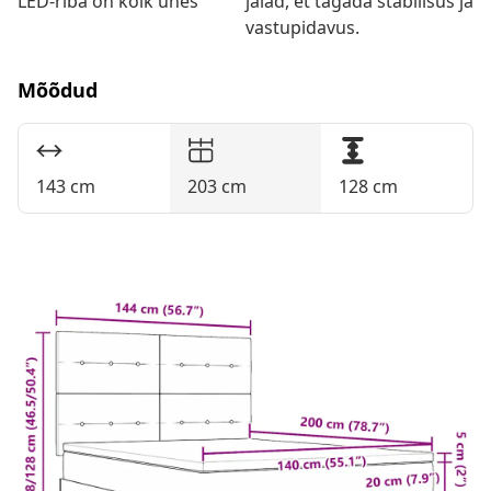
LED-riba on kõik ühes
jalad, et tagada stabiilsus ja
vastupidavus.
Mõõdud
143 cm
203 cm
128 cm