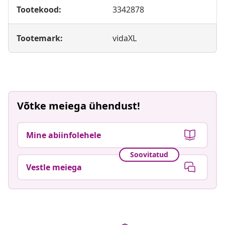
Tootekood:
3342878
Tootemark:
vidaXL
Võtke meiega ühendust!
Mine abiinfolehele
Soovitatud
Vestle meiega