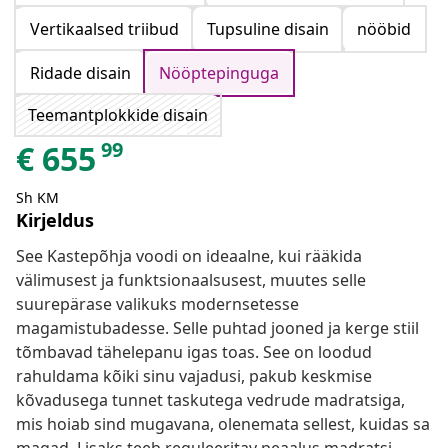
Vertikaalsed triibud
Tupsuline disain
nööbid
Ridade disain
Nööptepinguga
Teemantplokkide disain
99
€
655
Sh KM
Kirjeldus
See Kastepõhja voodi on ideaalne, kui rääkida
välimusest ja funktsionaalsusest, muutes selle
suurepärase valikuks modernsetesse
magamistubadesse. Selle puhtad jooned ja kerge stiil
tõmbavad tähelepanu igas toas. See on loodud
rahuldama kõiki sinu vajadusi, pakub keskmise
kõvadusega tunnet taskutega vedrude madratsiga,
mis hoiab sind mugavana, olenemata sellest, kuidas sa