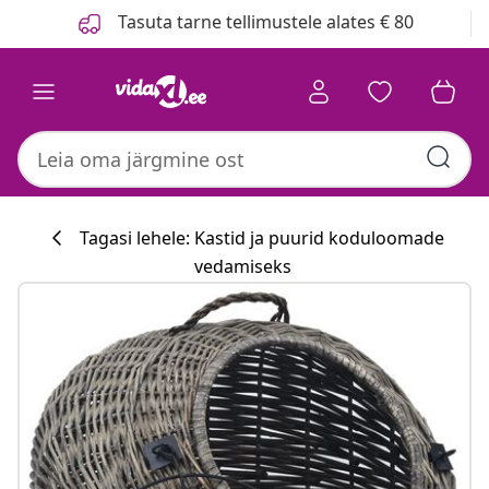
Eelmine
Järgmine
Tasuta tarne tellimustele alates € 80
Tagasi lehele: Kastid ja puurid koduloomade
vedamiseks
Köögikollektsi
#sharemevidaxl