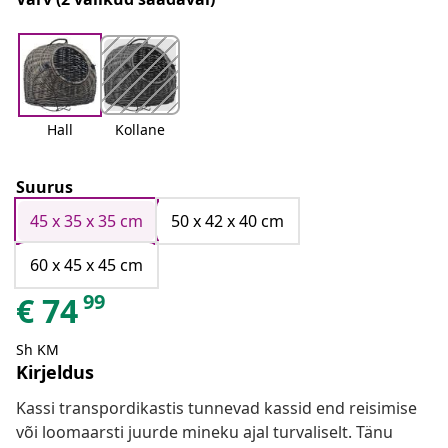
Hall
Kollane
Suurus
45 x 35 x 35 cm
50 x 42 x 40 cm
60 x 45 x 45 cm
99
€
74
Sh KM
Kirjeldus
Kassi transpordikastis tunnevad kassid end reisimise
või loomaarsti juurde mineku ajal turvaliselt. Tänu