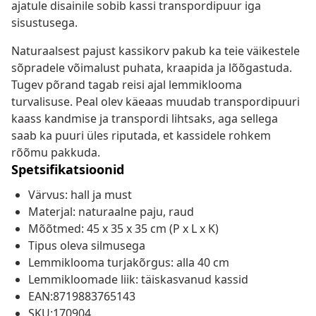
ajatule disainile sobib kassi transpordipuur iga
sisustusega.
Naturaalsest pajust kassikorv pakub ka teie väikestele
sõpradele võimalust puhata, kraapida ja lõõgastuda.
Tugev põrand tagab reisi ajal lemmiklooma
turvalisuse. Peal olev käeaas muudab transpordipuuri
kaass kandmise ja transpordi lihtsaks, aga sellega
saab ka puuri üles riputada, et kassidele rohkem
rõõmu pakkuda.
Spetsifikatsioonid
Värvus: hall ja must
Materjal: naturaalne paju, raud
Mõõtmed: 45 x 35 x 35 cm (P x L x K)
Tipus oleva silmusega
Lemmiklooma turjakõrgus: alla 40 cm
Lemmikloomade liik: täiskasvanud kassid
EAN:8719883765143
SKU:170904