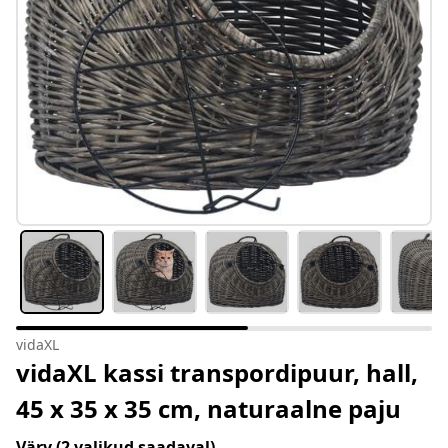
vidaXL
vidaXL kassi transpordipuur, hall,
45 x 35 x 35 cm, naturaalne paju
Värv
(2 valikud saadaval)