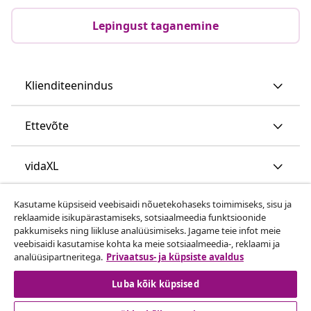
Lepingust taganemine
Klienditeenindus
Ettevõte
vidaXL
Kasutame küpsiseid veebisaidi nõuetekohaseks toimimiseks, sisu ja
Vaata rohkem
reklaamide isikupärastamiseks, sotsiaalmeedia funktsioonide
pakkumiseks ning liikluse analüüsimiseks. Jagame teie infot meie
veebisaidi kasutamise kohta ka meie sotsiaalmeedia-, reklaami ja
analüüsipartneritega.
Privaatsus- ja küpsiste avaldus
Luba kõik küpsised