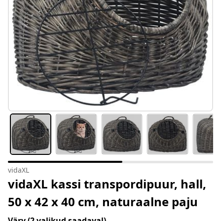
vidaXL
vidaXL kassi transpordipuur, hall,
50 x 42 x 40 cm, naturaalne paju
Värv
(2 valikud saadaval)