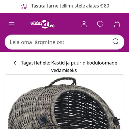
Eelmine
Järgmine
Tasuta tarne tellimustele alates € 80
Tagasi lehele: Kastid ja puurid koduloomade
vedamiseks
Köögikollektsi
#sharemevidaxl