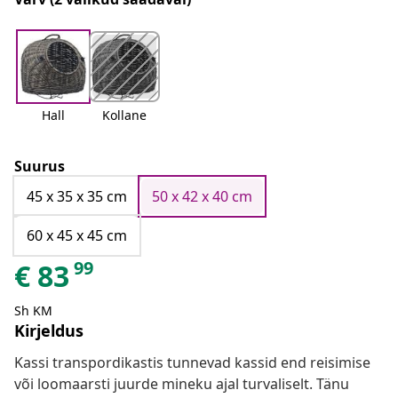
Hall
Kollane
Suurus
45 x 35 x 35 cm
50 x 42 x 40 cm
60 x 45 x 45 cm
99
€
83
Sh KM
Kirjeldus
Kassi transpordikastis tunnevad kassid end reisimise
või loomaarsti juurde mineku ajal turvaliselt. Tänu