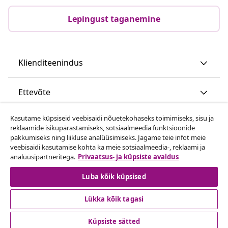
Lepingust taganemine
Klienditeenindus
Ettevõte
Kasutame küpsiseid veebisaidi nõuetekohaseks toimimiseks, sisu ja
vidaXL
reklaamide isikupärastamiseks, sotsiaalmeedia funktsioonide
pakkumiseks ning liikluse analüüsimiseks. Jagame teie infot meie
veebisaidi kasutamise kohta ka meie sotsiaalmeedia-, reklaami ja
Vaata rohkem
analüüsipartneritega.
Privaatsus- ja küpsiste avaldus
Luba kõik küpsised
Lükka kõik tagasi
Küpsiste sätted