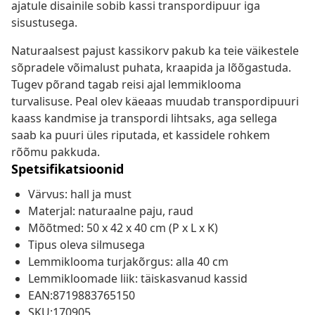
ajatule disainile sobib kassi transpordipuur iga
sisustusega.
Naturaalsest pajust kassikorv pakub ka teie väikestele
sõpradele võimalust puhata, kraapida ja lõõgastuda.
Tugev põrand tagab reisi ajal lemmiklooma
turvalisuse. Peal olev käeaas muudab transpordipuuri
kaass kandmise ja transpordi lihtsaks, aga sellega
saab ka puuri üles riputada, et kassidele rohkem
rõõmu pakkuda.
Spetsifikatsioonid
Värvus: hall ja must
Materjal: naturaalne paju, raud
Mõõtmed: 50 x 42 x 40 cm (P x L x K)
Tipus oleva silmusega
Lemmiklooma turjakõrgus: alla 40 cm
Lemmikloomade liik: täiskasvanud kassid
EAN:8719883765150
SKU:170905