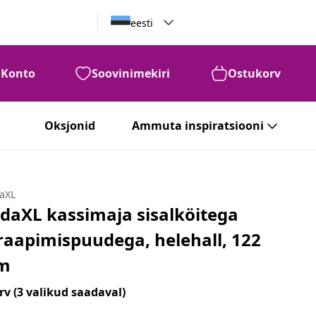
eesti
Konto
Soovinimekiri
Ostukorv
Oksjonid
Ammuta inspiratsiooni
daXL
idaXL kassimaja sisalköitega
raapimispuudega, helehall, 122
m
rv
(3 valikud saadaval)