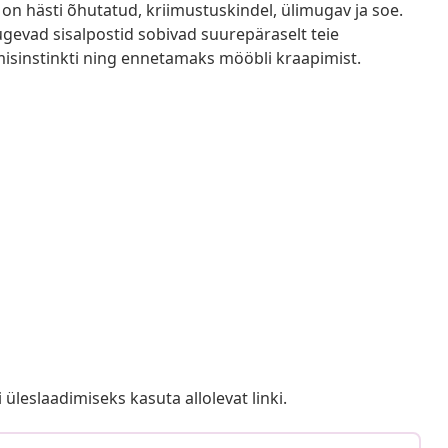
 on hästi õhutatud, kriimustuskindel, ülimugav ja soe.
tugevad sisalpostid sobivad suurepäraselt teie
isinstinkti ning ennetamaks mööbli kraapimist.
i üleslaadimiseks kasuta allolevat linki.