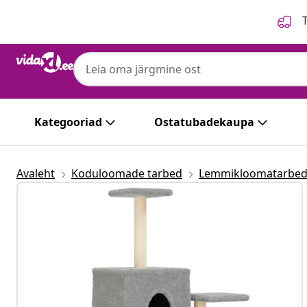
Eelmine
Järgmine
T
Kategooriad
Ostatubadekaupa
Avaleht
Koduloomade tarbed
Lemmikloomatarbe