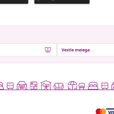
avaldatud
avaldat
Vestle meiega