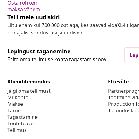
Osta rohkem,
maksa vähem
Telli meie uudiskiri
Liitu enam kui 700 000 ostjaga, kes saavad vidaXL-ilt ig
hooajalisi soodustusi ja uudiseid.
Lepingust taganemine
Lep
Esita oma tellimuse kohta tagastamissoov.
Klienditeenindus
Ettevõte
Jälgi oma tellimust
Partnerpro
Mi konto
Tootmine vid
Makse
Production f
Tarne
Turunduskoo
Tagastamine
Tooteteave
Tellimus