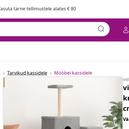
asuta tarne tellimustele alates € 80
d
Tarvikud kassidele
Mööbel kassidele
vi
v
k
c
Vä