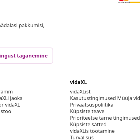
anädalasi pakkumisi,
ingust taganemine
vidaXL
gramm
vidaXList
aXLi jaoks
Kasutustingimused Müüja vi
or vidaXL
Privaatsuspoliitika
stoo
Küpsiste teave
Prioriteetse tarne tingimused
Küpsiste sätted
vidaXLis töötamine
Turvalisus