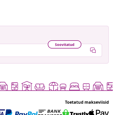
ud
Soovitatud
Toetatud makseviisid