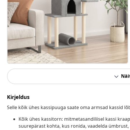
Näit
Kirjeldus
Selle kõik ühes kassipuuga saate oma armsad kassid lõb
Kõik ühes kassitorn: mitmetasandiliisel kassi kraa
suurepärast kohta, kus ronida, vaadelda ümbrust, 