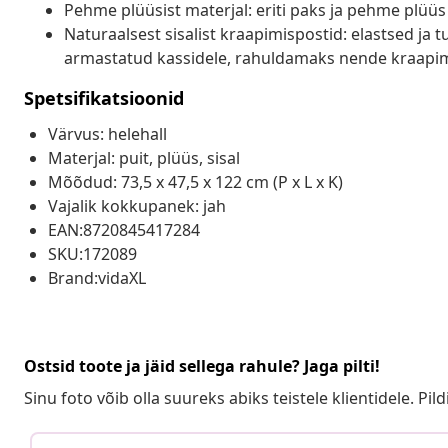
Pehme plüüsist materjal: eriti paks ja pehme plüüs
Naturaalsest sisalist kraapimispostid: elastsed ja 
armastatud kassidele, rahuldamaks nende kraapim
Spetsifikatsioonid
Värvus: helehall
Materjal: puit, plüüs, sisal
Mõõdud: 73,5 x 47,5 x 122 cm (P x L x K)
Vajalik kokkupanek: jah
EAN:8720845417284
SKU:172089
Brand:vidaXL
Ostsid toote ja jäid sellega rahule? Jaga pilti!
Sinu foto võib olla suureks abiks teistele klientidele. Pild