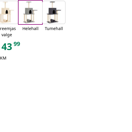
kreemjas
Helehall
Tumehall
valge
99
43
 KM