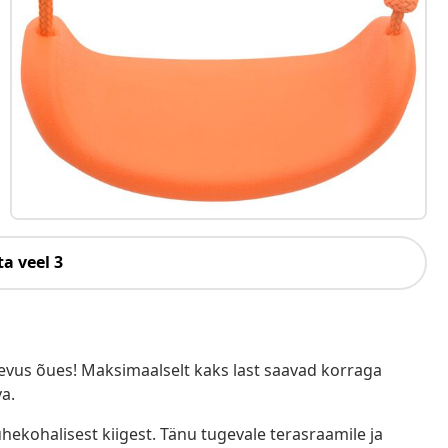
a veel 3
gevus õues! Maksimaalselt kaks last saavad korraga
a.
hekohalisest kiigest. Tänu tugevale terasraamile ja