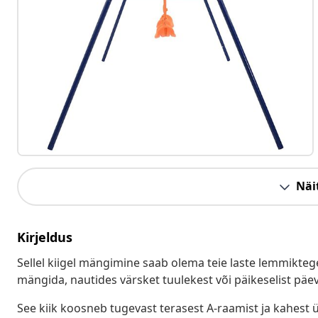
Näit
Kirjeldus
Sellel kiigel mängimine saab olema teie laste lemmikte
mängida, nautides värsket tuulekest või päikeselist päev
See kiik koosneb tugevast terasest A-raamist ja kahest ü