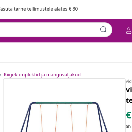
asuta tarne tellimustele alates € 80
Kiigekomplektid ja mänguväljakud
vi
v
t
€
Sh