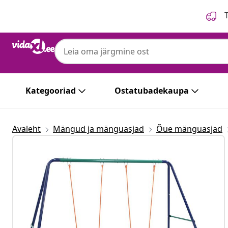
Eelmine
Järgmine
T
Kategooriad
Ostatubadekaupa
Avaleht
Mängud ja mänguasjad
Õue mänguasjad