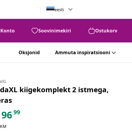
eesti
Konto
Soovinimekiri
Ostukorv
Oksjonid
Ammuta inspiratsiooni
daXL
idaXL kiigekomplekt 2 istmega,
eras
99
96
 KM