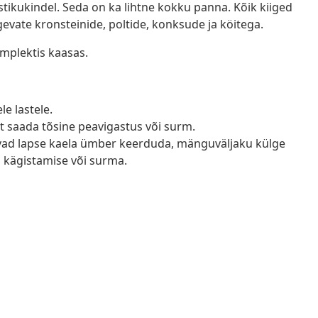
stikukindel. Seda on ka lihtne kokku panna. Kõik kiiged
ugevate kronsteinide, poltide, konksude ja köitega.
mplektis kaasas.
e lastele.
 saada tõsine peavigastus või surm.
ivad lapse kaela ümber keerduda, mänguväljaku külge
a kägistamise või surma.