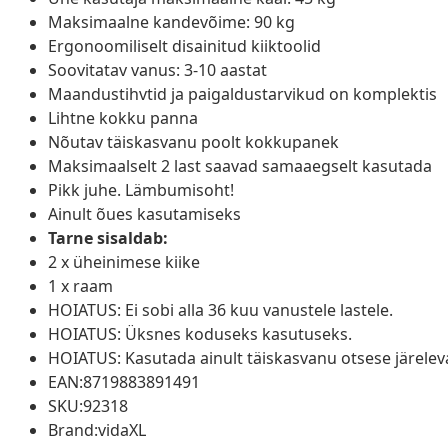
Maksimaalne kandevõime: 90 kg
Ergonoomiliselt disainitud kiiktoolid
Soovitatav vanus: 3-10 aastat
Maandustihvtid ja paigaldustarvikud on komplektis
Lihtne kokku panna
Nõutav täiskasvanu poolt kokkupanek
Maksimaalselt 2 last saavad samaaegselt kasutada
Pikk juhe. Lämbumisoht!
Ainult õues kasutamiseks
Tarne sisaldab:
2 x üheinimese kiike
1 x raam
HOIATUS: Ei sobi alla 36 kuu vanustele lastele.
HOIATUS: Üksnes koduseks kasutuseks.
HOIATUS: Kasutada ainult täiskasvanu otsese järeleval
EAN:8719883891491
SKU:92318
Brand:vidaXL