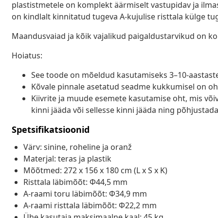
plastistmetele on komplekt äärmiselt vastupidav ja ilma
on kindlalt kinnitatud tugeva A-kujulise risttala külge t
Maandusvaiad ja kõik vajalikud paigaldustarvikud on ko
Hoiatus:
See toode on mõeldud kasutamiseks 3–10-aastastel
Kõvale pinnale asetatud seadme kukkumisel on oht
Kiivrite ja muude esemete kasutamise oht, mis võ
kinni jääda või sellesse kinni jääda ning põhjustad
Spetsifikatsioonid
Värv: sinine, roheline ja oranž
Materjal: teras ja plastik
Mõõtmed: 272 x 156 x 180 cm (L x S x K)
Risttala läbimõõt: Φ44,5 mm
A-raami toru läbimõõt: Φ34,9 mm
A-raami risttala läbimõõt: Φ22,2 mm
Ühe kasutaja maksimaalne kaal: 45 kg