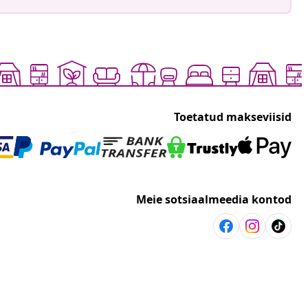
Toetatud makseviisid
Meie sotsiaalmeedia kontod