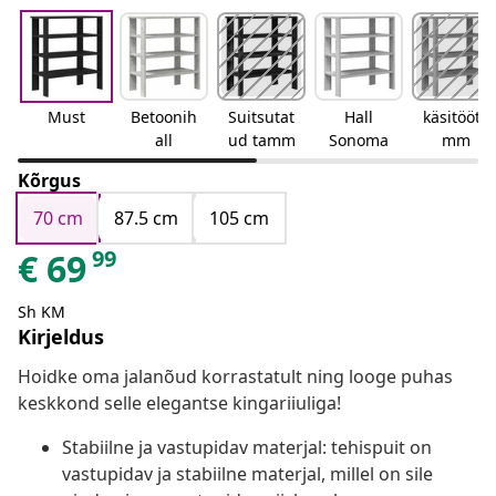
Must
Betoonih
Suitsutat
Hall
käsitööta
all
ud tamm
Sonoma
mm
Kõrgus
70 cm
87.5 cm
105 cm
99
€
69
Sh KM
Kirjeldus
Hoidke oma jalanõud korrastatult ning looge puhas
keskkond selle elegantse kingariiuliga!
Stabiilne ja vastupidav materjal: tehispuit on
vastupidav ja stabiilne materjal, millel on sile