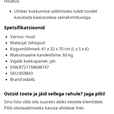
Hoiatus.
Ümber kukkumise vältimiseks tuleb toodet
kasutada kaasasoleva seinakinnitusega.
Spetsifikatsioonid
Värvus: must
Materjal: tehispuit
Kogumõõtmed: 61 x 32 x 70 cm (L x S x K)
Maksimaalne kandevõime: 60 kg
Vajalik kokkupanek: jah
EAN:8721158648747
SKU:859843
Brand:vidaXL
Ostsid toote ja jäid sellega rahule? Jaga pilti!
Sinu foto võib olla suureks abiks teistele klientidele.
Pildi üleslaadimiseks kasuta allolevat linki.