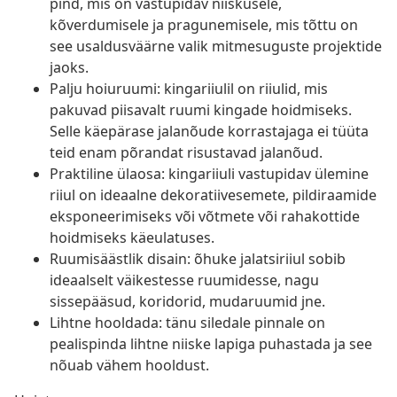
pind, mis on vastupidav niiskusele,
kõverdumisele ja pragunemisele, mis tõttu on
see usaldusväärne valik mitmesuguste projektide
jaoks.
Palju hoiuruumi: kingariiulil on riiulid, mis
pakuvad piisavalt ruumi kingade hoidmiseks.
Selle käepärase jalanõude korrastajaga ei tüüta
teid enam põrandat risustavad jalanõud.
Praktiline ülaosa: kingariiuli vastupidav ülemine
riiul on ideaalne dekoratiivesemete, pildiraamide
eksponeerimiseks või võtmete või rahakottide
hoidmiseks käeulatuses.
Ruumisäästlik disain: õhuke jalatsiriiul sobib
ideaalselt väikestesse ruumidesse, nagu
sissepääsud, koridorid, mudaruumid jne.
Lihtne hooldada: tänu siledale pinnale on
pealispinda lihtne niiske lapiga puhastada ja see
nõuab vähem hooldust.