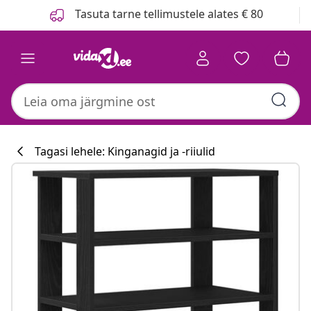
Eelmine
Järgmine
Tasuta tarne tellimustele alates € 80
Tagasi lehele: Kinganagid ja -riiulid
Köögikollektsi
#sharemevidaxl