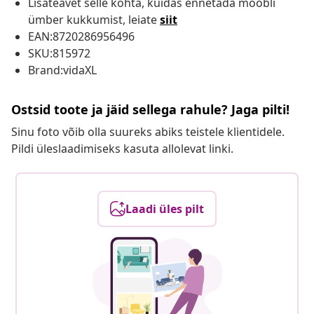
Lisateavet selle kohta, kuidas ennetada mööbli
ümber kukkumist, leiate
siit
EAN:8720286956496
SKU:815972
Brand:vidaXL
Ostsid toote ja jäid sellega rahule? Jaga pilti!
Sinu foto võib olla suureks abiks teistele klientidele.
Pildi üleslaadimiseks kasuta allolevat linki.
Laadi üles pilt