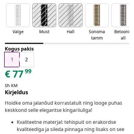
Valge
Must
Hall
Sonoma
Betoonih
tamm
all
Kogus pakis
1
2
99
€
77
Sh KM
Kirjeldus
Hoidke oma jalanõud korrastatult ning looge puhas
keskkond selle elegantse kingariiuliga!
Kvaliteetne materjal: tehispuit on erakordse
kvaliteediga ja sileda pinnaga ning lisaks on see