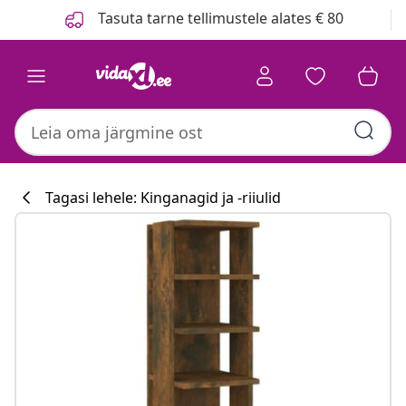
Eelmine
Järgmine
Tasuta tarne tellimustele alates € 80
Tagasi lehele: Kinganagid ja -riiulid
Köögikollektsi
#sharemevidaxl