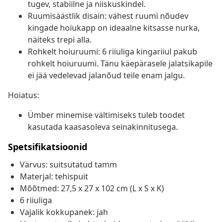
tugev, stabiilne ja niiskuskindel.
Ruumisäästlik disain: vähest ruumi nõudev
kingade hoiukapp on ideaalne kitsasse nurka,
näiteks trepi alla.
Rohkelt hoiuruumi: 6 riiuliga kingariiul pakub
rohkelt hoiuruumi. Tänu käepärasele jalatsikapile
ei jää vedelevad jalanõud teile enam jalgu.
Hoiatus:
Ümber minemise vältimiseks tuleb toodet
kasutada kaasasoleva seinakinnitusega.
Spetsifikatsioonid
Värvus: suitsutatud tamm
Materjal: tehispuit
Mõõtmed: 27,5 x 27 x 102 cm (L x S x K)
6 riiuliga
Vajalik kokkupanek: jah