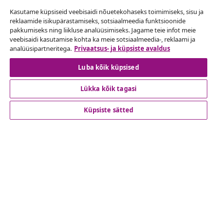
Kasutame küpsiseid veebisaidi nõuetekohaseks toimimiseks, sisu ja
Lepingust taganemine
reklaamide isikupärastamiseks, sotsiaalmeedia funktsioonide
pakkumiseks ning liikluse analüüsimiseks. Jagame teie infot meie
Esita oma tellimuse kohta tagastamissoov.
veebisaidi kasutamise kohta ka meie sotsiaalmeedia-, reklaami ja
analüüsipartneritega.
Privaatsus- ja küpsiste avaldus
Lepingust taganemine
Luba kõik küpsised
Lükka kõik tagasi
Klienditeenindus
Küpsiste sätted
Ettevõte
vidaXL
Vaata rohkem