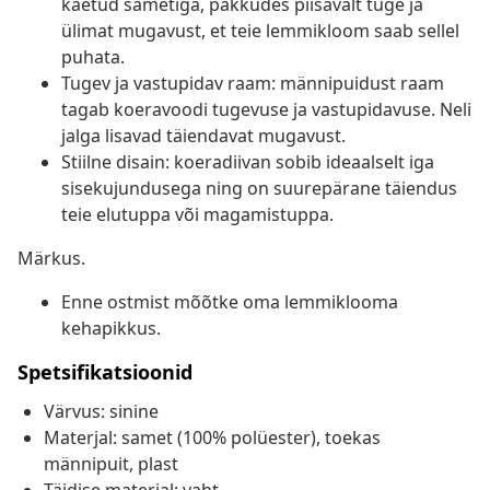
kaetud sametiga, pakkudes piisavalt tuge ja
ülimat mugavust, et teie lemmikloom saab sellel
puhata.
Tugev ja vastupidav raam: männipuidust raam
tagab koeravoodi tugevuse ja vastupidavuse. Neli
jalga lisavad täiendavat mugavust.
Stiilne disain: koeradiivan sobib ideaalselt iga
sisekujundusega ning on suurepärane täiendus
teie elutuppa või magamistuppa.
Märkus.
Enne ostmist mõõtke oma lemmiklooma
kehapikkus.
Spetsifikatsioonid
Värvus: sinine
Materjal: samet (100% polüester), toekas
männipuit, plast