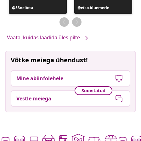
Postitus
53neliota
Postitus
eiko.bluemerle
avaldatud
avaldatud
Vaata, kuidas laadida üles pilte
Võtke meiega ühendust!
Mine abiinfolehele
Soovitatud
Vestle meiega