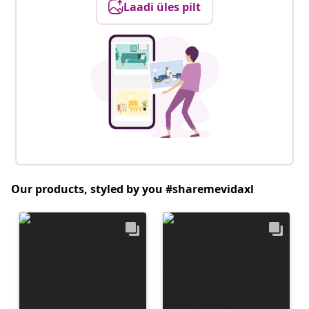
Laadi üles pilt
Our products, styled by you #sharemevidaxl