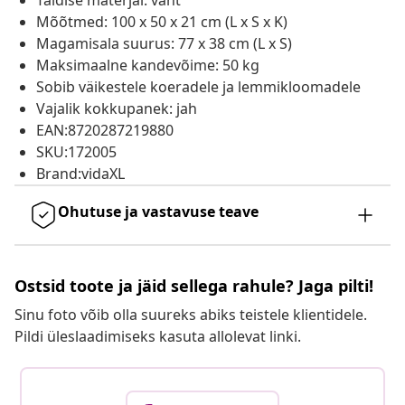
Täidise materjal: vaht
Mõõtmed: 100 x 50 x 21 cm (L x S x K)
Magamisala suurus: 77 x 38 cm (L x S)
Maksimaalne kandevõime: 50 kg
Sobib väikestele koeradele ja lemmikloomadele
Vajalik kokkupanek: jah
EAN:8720287219880
SKU:172005
Brand:vidaXL
Ohutuse ja vastavuse teave
Ostsid toote ja jäid sellega rahule? Jaga pilti!
Sinu foto võib olla suureks abiks teistele klientidele.
Pildi üleslaadimiseks kasuta allolevat linki.