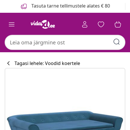
Eelmine
Järgmine
Tasuta tarne tellimustele alates € 80
Tagasi lehele: Voodid koertele
Köögikollektsi
#sharemevidaxl