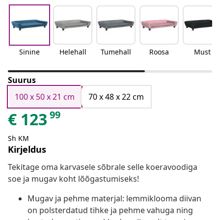
Sinine
Helehall
Tumehall
Roosa
Must
Suurus
100 x 50 x 21 cm
70 x 48 x 22 cm
99
€
123
Sh KM
Kirjeldus
Tekitage oma karvasele sõbrale selle koeravoodiga
soe ja mugav koht lõõgastumiseks!
Mugav ja pehme materjal: lemmiklooma diivan
on polsterdatud tihke ja pehme vahuga ning