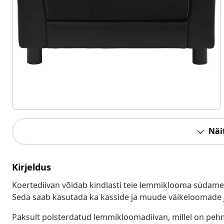
Näit
Kirjeldus
Koertediivan võidab kindlasti teie lemmiklooma südame! 
Seda saab kasutada ka kasside ja muude väikeloomade 
Paksult polsterdatud lemmikloomadiivan, millel on p