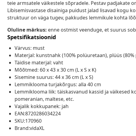
teie armsatele väikestele sõpradele. Pestav padjakate 
Libisemisvastase disainiga puidust jalad lisavad kogu kon
struktuur on väga tugev, pakkudes lemmikule kohta lõ
Oluline märkus:
enne ostmist veenduge, et suurus sob
Spetsifikatsioonid
Värvus: must
Materjal: kunstnahk (100% polüuretaan), plüüs (80% p
Täidise materjal: vaht
Mõõtmed: 60 x 43 x 30 cm (L x S x K)
Sisemine suurus: 44 x 36 cm (L x S)
Lemmiklooma turjakõrgus: alla 40 cm
Lemmiklooma liik: täiskasvanud kassid ja väikesed koe
pomeranian, maltese, etc.
Vajalik kokkupanek: jah
EAN:8720286034224
SKU:170960
Brand:vidaXL