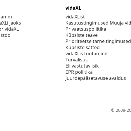
vidaXL
gramm
vidaXList
aXLi jaoks
Kasutustingimused Müüja vi
or vidaXL
Privaatsuspoliitika
stoo
Küpsiste teave
Prioriteetse tarne tingimused
Küpsiste sätted
vidaXLis töötamine
Turvalisus
Eli vastutav isik
EPR poliitika
Juurdepääsetavuse avaldus
© 2008-20