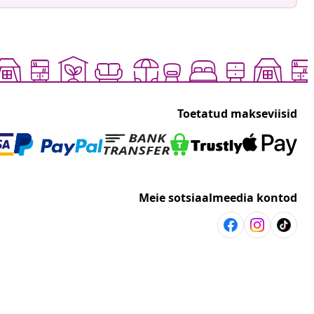
Toetatud makseviisid
Meie sotsiaalmeedia kontod