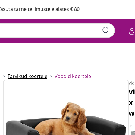
asuta tarne tellimustele alates € 80
d
Tarvikud koertele
Voodid koertele
vi
v
x
Vä