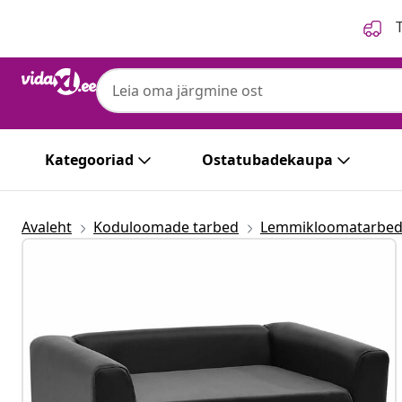
Eelmine
Järgmine
T
Kategooriad
Ostatubadekaupa
Avaleht
Koduloomade tarbed
Lemmikloomatarbe