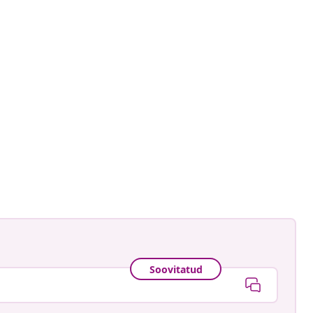
cluttereddesk
ud
Soovitatud