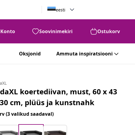
eesti
Konto
Soovinimekiri
Ostukorv
Oksjonid
Ammuta inspiratsiooni
daXL
idaXL koertediivan, must, 60 x 43
 30 cm, plüüs ja kunstnahk
rv
(3 valikud saadaval)