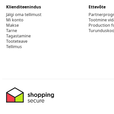
Klienditeenindus
Ettevõte
Jälgi oma tellimust
Partnerpro
Mi konto
Tootmine vid
Makse
Production f
Tarne
Turunduskoo
Tagastamine
Tooteteave
Tellimus