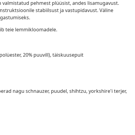
on valmistatud pehmest plüüsist, andes lisamugavust.
struktsioonile stabiilsust ja vastupidavust. Väline
õgastumiseks.
ib teie lemmikloomadele.
olüester, 20% puuvill), täiskuusepuit
rad nagu schnauzer, puudel, shihtzu, yorkshire'i terjer,