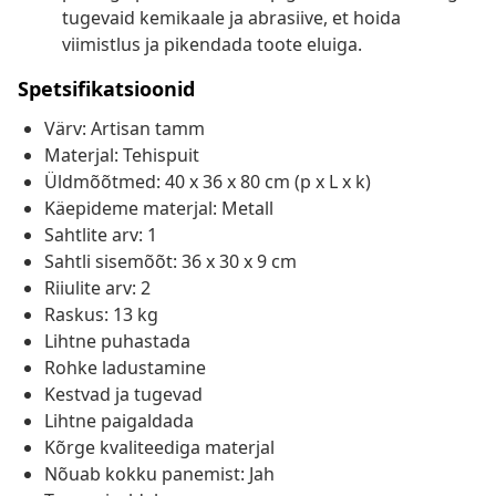
tugevaid kemikaale ja abrasiive, et hoida
viimistlus ja pikendada toote eluiga.
Spetsifikatsioonid
Värv: Artisan tamm
Materjal: Tehispuit
Üldmõõtmed: 40 x 36 x 80 cm (p x L x k)
Käepideme materjal: Metall
Sahtlite arv: 1
Sahtli sisemõõt: 36 x 30 x 9 cm
Riiulite arv: 2
Raskus: 13 kg
Lihtne puhastada
Rohke ladustamine
Kestvad ja tugevad
Lihtne paigaldada
Kõrge kvaliteediga materjal
Nõuab kokku panemist: Jah