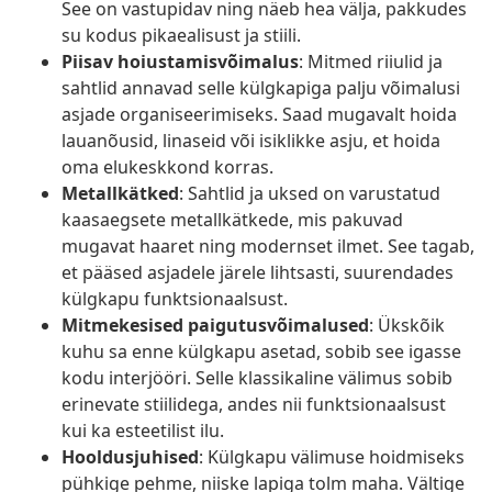
See on vastupidav ning näeb hea välja, pakkudes
su kodus pikaealisust ja stiili.
Piisav hoiustamisvõimalus
: Mitmed riiulid ja
sahtlid annavad selle külgkapiga palju võimalusi
asjade organiseerimiseks. Saad mugavalt hoida
lauanõusid, linaseid või isiklikke asju, et hoida
oma elukeskkond korras.
Metallkätked
: Sahtlid ja uksed on varustatud
kaasaegsete metallkätkede, mis pakuvad
mugavat haaret ning modernset ilmet. See tagab,
et pääsed asjadele järele lihtsasti, suurendades
külgkapu funktsionaalsust.
Mitmekesised paigutusvõimalused
: Ükskõik
kuhu sa enne külgkapu asetad, sobib see igasse
kodu interjööri. Selle klassikaline välimus sobib
erinevate stiilidega, andes nii funktsionaalsust
kui ka esteetilist ilu.
Hooldusjuhised
: Külgkapu välimuse hoidmiseks
pühkige pehme, niiske lapiga tolm maha. Vältige