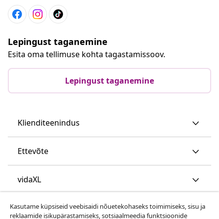
Lepingust taganemine
Esita oma tellimuse kohta tagastamissoov.
Lepingust taganemine
Klienditeenindus
Ettevõte
vidaXL
Kasutame küpsiseid veebisaidi nõuetekohaseks toimimiseks, sisu ja
Vaata rohkem
reklaamide isikupärastamiseks, sotsiaalmeedia funktsioonide