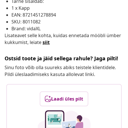
Tarne sisaldab:
1 x Kapp
EAN: 8721451278894
SKU: 8011082
Brand: vidaXL
Lisateavet selle kohta, kuidas ennetada mööbli ümber
kukkumist, leiate
siit
Ostsid toote ja jäid sellega rahule? Jaga pilti!
Sinu foto võib olla suureks abiks teistele klientidele.
Pildi üleslaadimiseks kasuta allolevat linki.
Laadi üles pilt