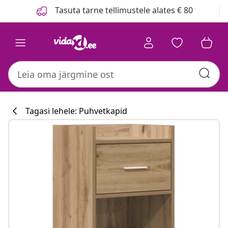
Eelmine
Järgmine
Tasuta tarne tellimustele alates € 80
Tagasi lehele: Puhvetkapid
Köögikollektsi
#sharemevidaxl