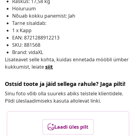
Raskus: 17,58 kg
Hoiuruum
Nõuab kokku panemist: Jah
Tarne sisaldab:
1 x Kapp
EAN: 8721288912213
SKU: 881568
Brand: vidaXL
Lisateavet selle kohta, kuidas ennetada mööbli ümber
kukkumist, leiate
siit
Ostsid toote ja jäid sellega rahule? Jaga pilti!
Sinu foto võib olla suureks abiks teistele klientidele.
Pildi üleslaadimiseks kasuta allolevat linki.
Laadi üles pilt