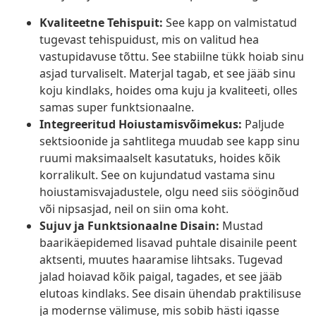
Kvaliteetne Tehispuit:
See kapp on valmistatud
tugevast tehispuidust, mis on valitud hea
vastupidavuse tõttu. See stabiilne tükk hoiab sinu
asjad turvaliselt. Materjal tagab, et see jääb sinu
koju kindlaks, hoides oma kuju ja kvaliteeti, olles
samas super funktsionaalne.
Integreeritud Hoiustamisvõimekus:
Paljude
sektsioonide ja sahtlitega muudab see kapp sinu
ruumi maksimaalselt kasutatuks, hoides kõik
korralikult. See on kujundatud vastama sinu
hoiustamisvajadustele, olgu need siis sööginõud
või nipsasjad, neil on siin oma koht.
Sujuv ja Funktsionaalne Disain:
Mustad
baarikäepidemed lisavad puhtale disainile peent
aktsenti, muutes haaramise lihtsaks. Tugevad
jalad hoiavad kõik paigal, tagades, et see jääb
elutoas kindlaks. See disain ühendab praktilisuse
ja modernse välimuse, mis sobib hästi igasse