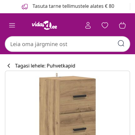
Eelmine
Järgmine
Tasuta tarne tellimustele alates € 80
Tagasi lehele: Puhvetkapid
Köögikollektsi
#sharemevidaxl