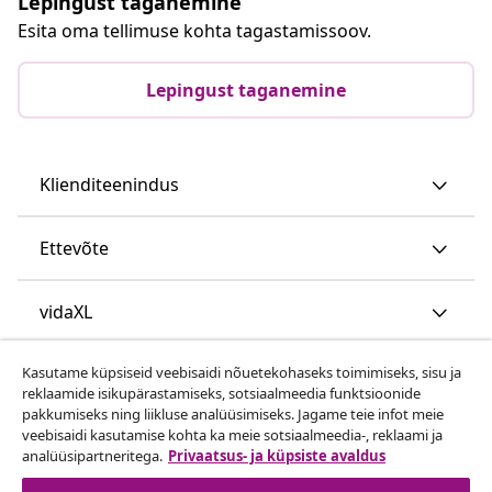
Lepingust taganemine
Esita oma tellimuse kohta tagastamissoov.
Lepingust taganemine
Klienditeenindus
Ettevõte
vidaXL
Kasutame küpsiseid veebisaidi nõuetekohaseks toimimiseks, sisu ja
Vaata rohkem
reklaamide isikupärastamiseks, sotsiaalmeedia funktsioonide
pakkumiseks ning liikluse analüüsimiseks. Jagame teie infot meie
veebisaidi kasutamise kohta ka meie sotsiaalmeedia-, reklaami ja
analüüsipartneritega.
Privaatsus- ja küpsiste avaldus