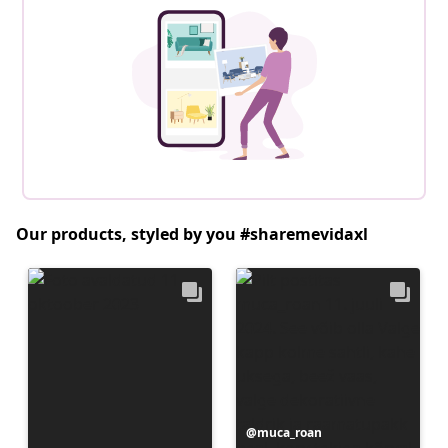
Our products, styled by you #sharemevidaxl
Postitus
muca_roan