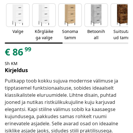
Valge
Kõrgläike
Sonoma
Betoonih
Suitsutat
ga valge
tamm
all
ud tamm
99
€
86
Sh KM
Kirjeldus
Puitkapp toob kokku sujuva modernse välimuse ja
tipptasemel funktsionaalsuse, sobides ideaalselt
klassikalistele eluruumidele. Lihtne disain, puhtad
jooned ja nutikas ristkülikukujuline kuju karjuvad
elegantsi. Kapi stiilne välimus sobib ka kaasaegse
kujundusega, pakkudes samas rohkelt ruumi
erinevatele asjadele. Selle avarad osad on ideaalne
isiklike asjade jaoks, sidudes stiili praktilisusega.