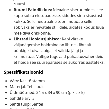
ruumi.
Ruumi Paindlikkus:
Ideaalne siseruumides, see
kapp sobib elutubadesse, sidudes sinu sisustust
kokku. Selle neutraalne toon muudab selle
sobivaks erinevatele stiilidele, aidates kodus luua
meeldiva õhkkonna.
Lihtsad Hooldusjuhised:
Kapi värske
väljanägemise hoidmine on lihtne - lihtsalt
pühkige kuiva lapiga, et vältida jälgi ja
kriimustusi. Vältige tugevaid puhastusvahendeid,
et hoida see suurepärases seisukorras aastateks.
Spetsifikatsioonid
Värv: Käsitöötamm
Materjal: Tehispuit
Üldmõõtmed: 34,5 x 34 x 90 cm (p x L x k)
Sahtlite arv: 3
Sahtli tüüp: Sahtel