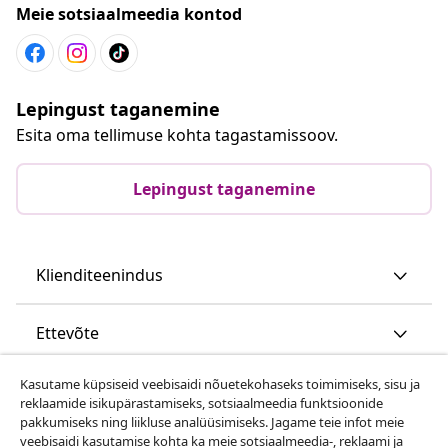
Meie sotsiaalmeedia kontod
Lepingust taganemine
Esita oma tellimuse kohta tagastamissoov.
Lepingust taganemine
Klienditeenindus
Ettevõte
Kasutame küpsiseid veebisaidi nõuetekohaseks toimimiseks, sisu ja
vidaXL
reklaamide isikupärastamiseks, sotsiaalmeedia funktsioonide
pakkumiseks ning liikluse analüüsimiseks. Jagame teie infot meie
veebisaidi kasutamise kohta ka meie sotsiaalmeedia-, reklaami ja