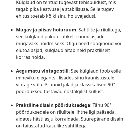
Külglaud on tehtud tugevast tehispuidust, mis
tagab pika kestvuse ja stabiilsuse. Selle tugev
ehitus toetab kõiki sinu hoiuvajadusi.
Mugav ja piisav hoiuruum
: Sahtlite ja riiulitega,
see külglaud pakub rohkelt ruumi asjade
mugavaks hoidmiseks. Olgu need sööginõud või
elutoa asjad, külglaud aitab neid praktiliselt
korras hoida.
Aegumatu vintage stiil
: See külglaud toob esile
mineviku elegantsi, lisades sinu kaunistustele
vintage võlu. Pruunid jalad ja klassikalised 90°
pöörduksed tõstavad nostalgilist küllust.
Praktiline disain pöörduksedega
: Tänu 90°
pöörduksedele on riiulitele lihtne ligi pääseda,
aidates hästi asju korraldada. Suurepärane disain
on täiustatud kasulike sahtlitega.