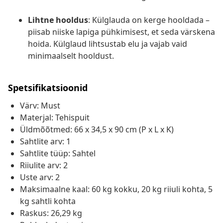
Lihtne hooldus
: Külglauda on kerge hooldada –
piisab niiske lapiga pühkimisest, et seda värskena
hoida. Külglaud lihtsustab elu ja vajab vaid
minimaalselt hooldust.
Spetsifikatsioonid
Värv: Must
Materjal: Tehispuit
Üldmõõtmed: 66 x 34,5 x 90 cm (P x L x K)
Sahtlite arv: 1
Sahtlite tüüp: Sahtel
Riiulite arv: 2
Uste arv: 2
Maksimaalne kaal: 60 kg kokku, 20 kg riiuli kohta, 5
kg sahtli kohta
Raskus: 26,29 kg