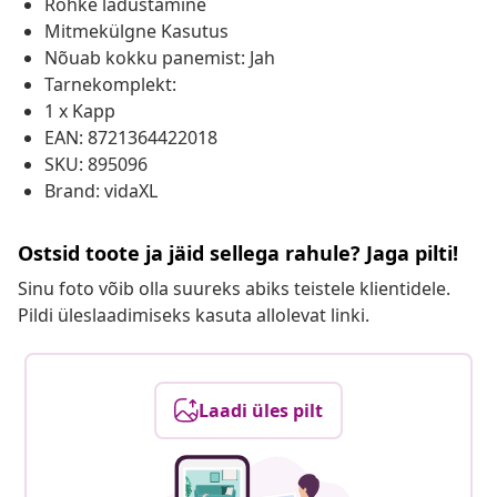
Rohke ladustamine
Mitmekülgne Kasutus
Nõuab kokku panemist: Jah
Tarnekomplekt:
1 x Kapp
EAN: 8721364422018
SKU: 895096
Brand: vidaXL
Ostsid toote ja jäid sellega rahule? Jaga pilti!
Sinu foto võib olla suureks abiks teistele klientidele.
Pildi üleslaadimiseks kasuta allolevat linki.
Laadi üles pilt