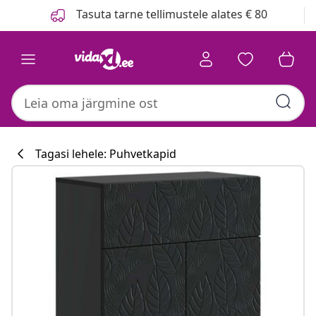
Eelmine
Järgmine
Tasuta tarne tellimustele alates € 80
Tagasi lehele: Puhvetkapid
Köögikollektsi
#sharemevidaxl