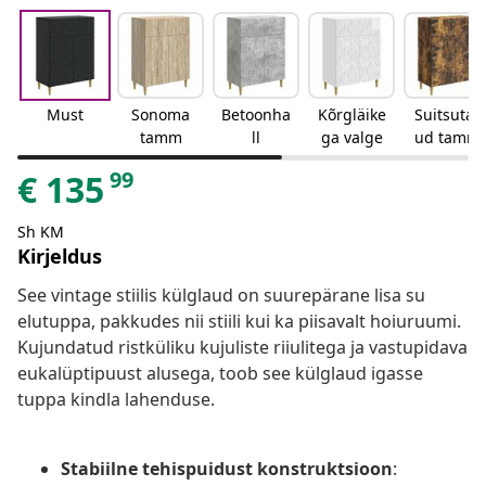
Must
Sonoma
Betoonha
Kõrgläike
Suitsutat
tamm
ll
ga valge
ud tamm
99
€
135
Sh KM
Kirjeldus
See vintage stiilis külglaud on suurepärane lisa su
elutuppa, pakkudes nii stiili kui ka piisavalt hoiuruumi.
Kujundatud ristküliku kujuliste riiulitega ja vastupidava
eukalüptipuust alusega, toob see külglaud igasse
tuppa kindla lahenduse.
Stabiilne tehispuidust konstruktsioon
: