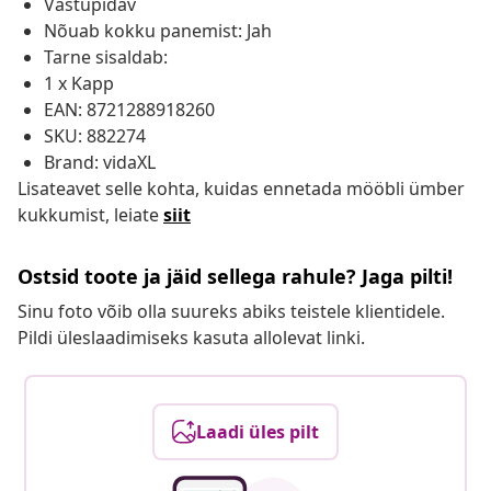
Vastupidav
Nõuab kokku panemist: Jah
Tarne sisaldab:
1 x Kapp
EAN: 8721288918260
SKU: 882274
Brand: vidaXL
Lisateavet selle kohta, kuidas ennetada mööbli ümber
kukkumist, leiate
siit
Ostsid toote ja jäid sellega rahule? Jaga pilti!
Sinu foto võib olla suureks abiks teistele klientidele.
Pildi üleslaadimiseks kasuta allolevat linki.
Laadi üles pilt