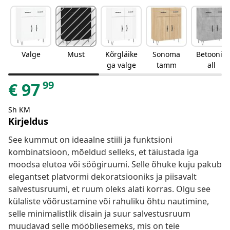
Valge
Must
Kõrgläike
Sonoma
Betoonih
ga valge
tamm
all
99
€
97
Sh KM
Kirjeldus
See kummut on ideaalne stiili ja funktsioni
kombinatsioon, mõeldud selleks, et täiustada iga
moodsa elutoa või söögiruumi. Selle õhuke kuju pakub
elegantset platvormi dekoratsiooniks ja piisavalt
salvestusruumi, et ruum oleks alati korras. Olgu see
külaliste võõrustamine või rahuliku õhtu nautimine,
selle minimalistlik disain ja suur salvestusruum
muudavad selle mööbliesemeks, mis on teie