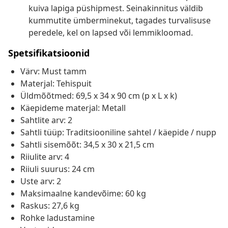
kuiva lapiga püshipmest. Seinakinnitus väldib
kummutite ümberminekut, tagades turvalisuse
peredele, kel on lapsed või lemmikloomad.
Spetsifikatsioonid
Värv: Must tamm
Materjal: Tehispuit
Üldmõõtmed: 69,5 x 34 x 90 cm (p x L x k)
Käepideme materjal: Metall
Sahtlite arv: 2
Sahtli tüüp: Traditsiooniline sahtel / käepide / nupp
Sahtli sisemõõt: 34,5 x 30 x 21,5 cm
Riiulite arv: 4
Riiuli suurus: 24 cm
Uste arv: 2
Maksimaalne kandevõime: 60 kg
Raskus: 27,6 kg
Rohke ladustamine