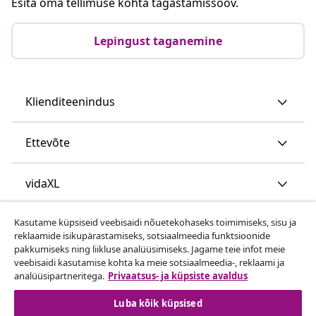
Esita oma tellimuse kohta tagastamissoov.
Lepingust taganemine
Klienditeenindus
Ettevõte
vidaXL
Kasutame küpsiseid veebisaidi nõuetekohaseks toimimiseks, sisu ja
Vaata rohkem
reklaamide isikupärastamiseks, sotsiaalmeedia funktsioonide
pakkumiseks ning liikluse analüüsimiseks. Jagame teie infot meie
veebisaidi kasutamise kohta ka meie sotsiaalmeedia-, reklaami ja
analüüsipartneritega.
Privaatsus- ja küpsiste avaldus
Luba kõik küpsised