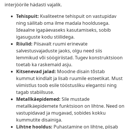
interjöörile hädasti vajalik.
Tehispuit:
Kvaliteetne tehispuit on vastupidav
ning säilitab oma ilme madala hooldusega.
Ideaalne igapäevaseks kasutamiseks, sobib
igasuguste kodu stiilidega.
Riiulid:
Piisavalt ruumi erinevate
salvestusvajaduste jaoks, olgu need siis
lemmikud või söögiriistad. Tugev konstruktsioon
toetab ka raskemaid asju.
Kitsenevad jalad:
Moodne disain tõstab
kummut kindlalt ja lisab ruumile esteetikat. Must
viimistlus toob esile tööstusliku elegantsi ning
tagab stabiilsuse.
Metallkäepidemed:
Sile mustade
metallkäepidemete funktsioon on lihtne. Need on
vastupidavad ja mugavad, sobides kokku
kummutite disainiga.
Lihtne hooldus:
Puhastamine on lihtne, piisab