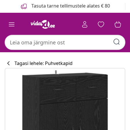
Eelmine
Järgmine
Tasuta tarne tellimustele alates € 80
Tagasi lehele: Puhvetkapid
Köögikollektsi
#sharemevidaxl