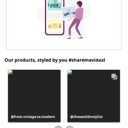
Our products, styled by you #sharemevidaxl
Postitus
from.vintage.to.modern
Postitus
theeastldnstylist
avaldatud
avaldatud