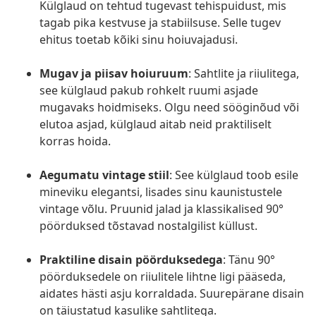
Külglaud on tehtud tugevast tehispuidust, mis
tagab pika kestvuse ja stabiilsuse. Selle tugev
ehitus toetab kõiki sinu hoiuvajadusi.
Mugav ja piisav hoiuruum
: Sahtlite ja riiulitega,
see külglaud pakub rohkelt ruumi asjade
mugavaks hoidmiseks. Olgu need sööginõud või
elutoa asjad, külglaud aitab neid praktiliselt
korras hoida.
Aegumatu vintage stiil
: See külglaud toob esile
mineviku elegantsi, lisades sinu kaunistustele
vintage võlu. Pruunid jalad ja klassikalised 90°
pöörduksed tõstavad nostalgilist küllust.
Praktiline disain pöörduksedega
: Tänu 90°
pöörduksedele on riiulitele lihtne ligi pääseda,
aidates hästi asju korraldada. Suurepärane disain
on täiustatud kasulike sahtlitega.