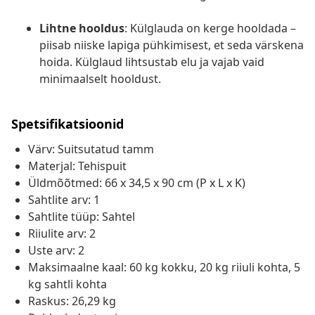
Lihtne hooldus
: Külglauda on kerge hooldada –
piisab niiske lapiga pühkimisest, et seda värskena
hoida. Külglaud lihtsustab elu ja vajab vaid
minimaalselt hooldust.
Spetsifikatsioonid
Värv: Suitsutatud tamm
Materjal: Tehispuit
Üldmõõtmed: 66 x 34,5 x 90 cm (P x L x K)
Sahtlite arv: 1
Sahtlite tüüp: Sahtel
Riiulite arv: 2
Uste arv: 2
Maksimaalne kaal: 60 kg kokku, 20 kg riiuli kohta, 5
kg sahtli kohta
Raskus: 26,29 kg