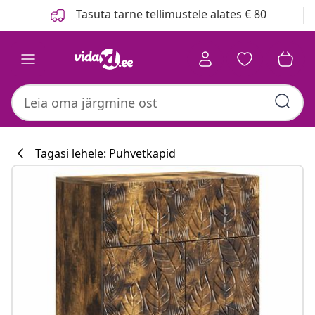
Eelmine
Järgmine
Tasuta tarne tellimustele alates € 80
Tagasi lehele: Puhvetkapid
Köögikollektsi
#sharemevidaxl