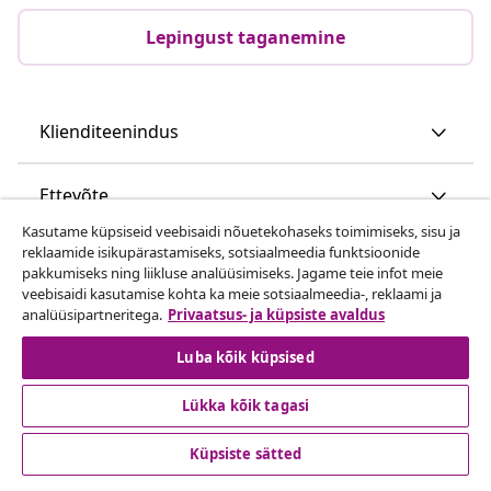
Lepingust taganemine
Klienditeenindus
Ettevõte
Kasutame küpsiseid veebisaidi nõuetekohaseks toimimiseks, sisu ja
reklaamide isikupärastamiseks, sotsiaalmeedia funktsioonide
vidaXL
pakkumiseks ning liikluse analüüsimiseks. Jagame teie infot meie
veebisaidi kasutamise kohta ka meie sotsiaalmeedia-, reklaami ja
analüüsipartneritega.
Privaatsus- ja küpsiste avaldus
Vaata rohkem
Luba kõik küpsised
Lükka kõik tagasi
Küpsiste sätted