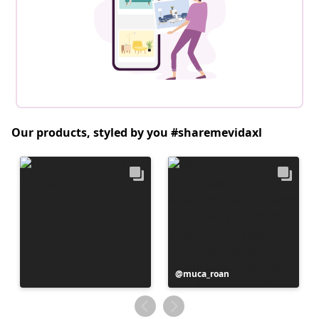
Our products, styled by you #sharemevidaxl
Postitus
muca_roan
avaldatud