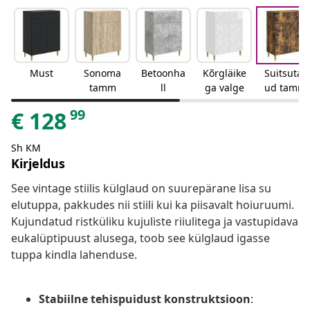
Must
Sonoma
Betoonha
Kõrgläike
Suitsutat
tamm
ll
ga valge
ud tamm
99
€
128
Sh KM
Kirjeldus
See vintage stiilis külglaud on suurepärane lisa su
elutuppa, pakkudes nii stiili kui ka piisavalt hoiuruumi.
Kujundatud ristküliku kujuliste riiulitega ja vastupidava
eukalüptipuust alusega, toob see külglaud igasse
tuppa kindla lahenduse.
Stabiilne tehispuidust konstruktsioon
: