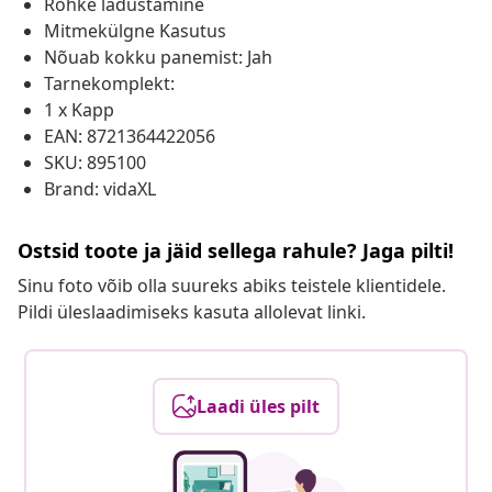
Rohke ladustamine
Mitmekülgne Kasutus
Nõuab kokku panemist: Jah
Tarnekomplekt:
1 x Kapp
EAN: 8721364422056
SKU: 895100
Brand: vidaXL
Ostsid toote ja jäid sellega rahule? Jaga pilti!
Sinu foto võib olla suureks abiks teistele klientidele.
Pildi üleslaadimiseks kasuta allolevat linki.
Laadi üles pilt