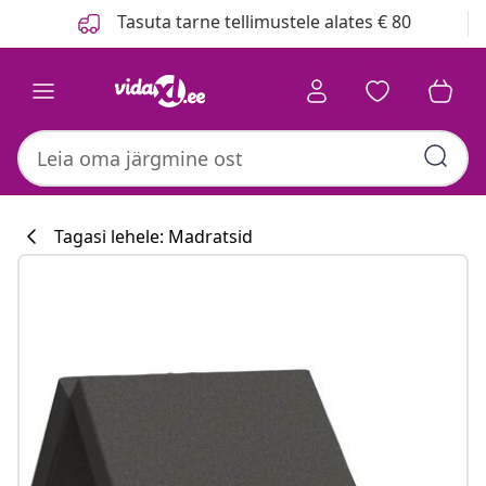
Eelmine
Järgmine
Tasuta tarne tellimustele alates € 80
Tagasi lehele: Madratsid
Köögikollektsi
#sharemevidaxl