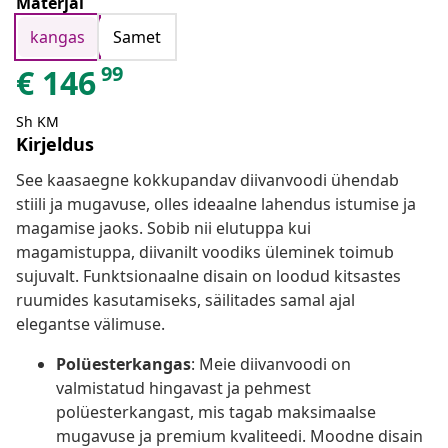
Materjal
kangas
Samet
99
€
146
Sh KM
Kirjeldus
See kaasaegne kokkupandav diivanvoodi ühendab
stiili ja mugavuse, olles ideaalne lahendus istumise ja
magamise jaoks. Sobib nii elutuppa kui
magamistuppa, diivanilt voodiks üleminek toimub
sujuvalt. Funktsionaalne disain on loodud kitsastes
ruumides kasutamiseks, säilitades samal ajal
elegantse välimuse.
Polüesterkangas
: Meie diivanvoodi on
valmistatud hingavast ja pehmest
polüesterkangast, mis tagab maksimaalse
mugavuse ja premium kvaliteedi. Moodne disain