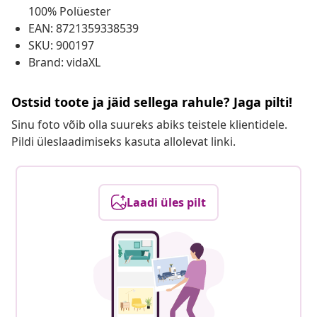
100% Polüester
EAN: 8721359338539
SKU: 900197
Brand: vidaXL
Ostsid toote ja jäid sellega rahule? Jaga pilti!
Sinu foto võib olla suureks abiks teistele klientidele.
Pildi üleslaadimiseks kasuta allolevat linki.
Laadi üles pilt