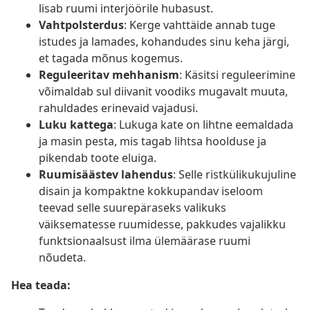
lisab ruumi interjöörile hubasust.
Vahtpolsterdus
: Kerge vahttäide annab tuge
istudes ja lamades, kohandudes sinu keha järgi,
et tagada mõnus kogemus.
Reguleeritav mehhanism
: Käsitsi reguleerimine
võimaldab sul diivanit voodiks mugavalt muuta,
rahuldades erinevaid vajadusi.
Luku kattega
: Lukuga kate on lihtne eemaldada
ja masin pesta, mis tagab lihtsa hoolduse ja
pikendab toote eluiga.
Ruumisäästev lahendus
: Selle ristkülikukujuline
disain ja kompaktne kokkupandav iseloom
teevad selle suurepäraseks valikuks
väiksematesse ruumidesse, pakkudes vajalikku
funktsionaalsust ilma ülemäärase ruumi
nõudeta.
Hea teada: