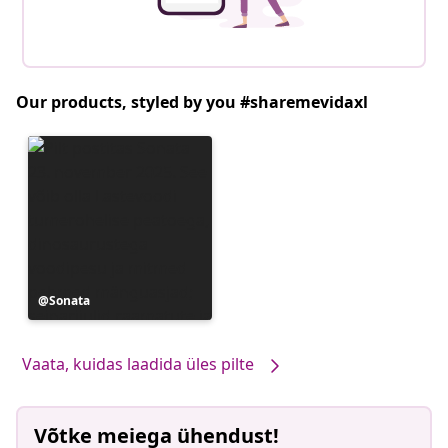
Our products, styled by you #sharemevidaxl
Postitus
Sonata
avaldatud
Vaata, kuidas laadida üles pilte
Võtke meiega ühendust!