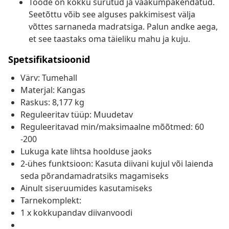
Toode on kokku surutud ja vaakumpakendatud.
Seetõttu võib see alguses pakkimisest välja
võttes sarnaneda madratsiga. Palun andke aega,
et see taastaks oma täieliku mahu ja kuju.
Spetsifikatsioonid
Värv: Tumehall
Materjal: Kangas
Raskus: 8,177 kg
Reguleeritav tüüp: Muudetav
Reguleeritavad min/maksimaalne mõõtmed: 60
-200
Lukuga kate lihtsa hoolduse jaoks
2-ühes funktsioon: Kasuta diivani kujul või laienda
seda põrandamadratsiks magamiseks
Ainult siseruumides kasutamiseks
Tarnekomplekt:
1 x kokkupandav diivanvoodi